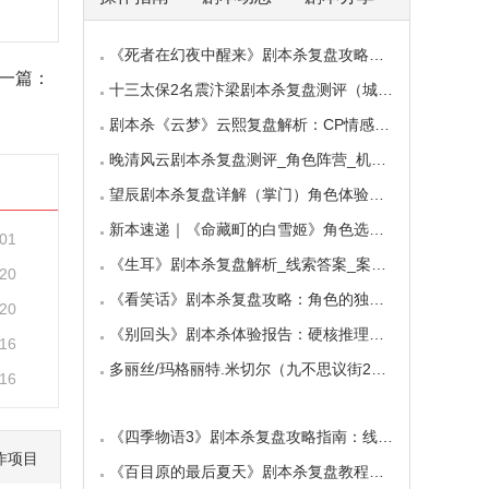
《死者在幻夜中醒来》剧本杀复盘攻略指南：叙
一篇：
十三太保2名震汴梁剧本杀复盘测评（城限本）线
剧本杀《云梦》云熙复盘解析：CP情感线+核心诡
晚清风云剧本杀复盘测评_角色阵营_机制规则_线
望辰剧本杀复盘详解（掌门）角色体验测评/完整
新本速递｜《命藏町的白雪姬》角色选择指南：
-01
《生耳》剧本杀复盘解析_线索答案_案件推理_故
-20
《看笑话》剧本杀复盘攻略：角色的独特视角与
-20
《别回头》剧本杀体验报告：硬核推理与恐怖演
-16
多丽丝/玛格丽特.米切尔（九不思议街2雪境奇航
-16
《四季物语3》剧本杀复盘攻略指南：线索抉择
作项目
《百目原的最后夏天》剧本杀复盘教程：百目诅