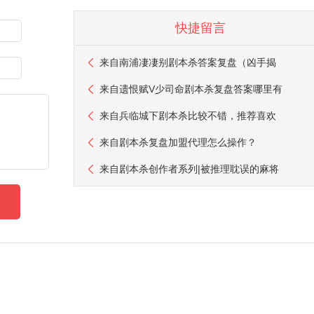
快捷留言
来自
南浦凄凄别剧本杀答案复盘（凶手揭
来自
遗恨赋V少司命剧本杀复盘答案哪里有
来自
兵临城下剧本杀比较不错，推荐喜欢
来自
剧本杀复盘加盟代理怎么操作？
来自
剧本杀创作者系列|被推理耽误的麻将