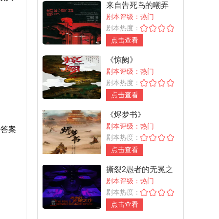
来自告死鸟的嘲弄
剧本评级：热门
剧本热度：
点击查看
《惊阙》
剧本评级：热门
剧本热度：
点击查看
《烬梦书》
剧本评级：热门
+答案
剧本热度：
点击查看
撕裂2愚者的无冕之
作
剧本评级：热门
剧本热度：
点击查看