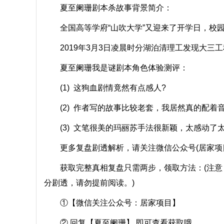
夏至阑珊剧本杀故事背景简介：
全国高等学府“山吹大学”又迎来了开学日，校园
2019年3月3日凌晨时分湖泊清理工发现大三工
夏至阑珊我是谜剧本角色体验测评：
(1) 这狗血剧情竟然有点感人?
(2) 作者写的故事比较老套，我居然真的配着
(3) 文笔很美的玛丽苏手法很新颖，太感动了
更多复盘剧透解析，请关注微信公众号(居家项目)
获取完整真相复盘只需两步，领取方法：(注意
分剧透，请勿提前阅读。)
①【微信关注公众号：居家项目】
② 回复【夏至阑珊】 即可查看获取哦