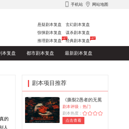
手机站
网站地图
悬疑剧本复盘
玄幻剧本复盘
惊悚剧本复盘
谋杀剧本复盘
推理剧本复盘
经典剧本复盘
剧本复盘
都市剧本复盘
最新剧本复盘
剧本项目推荐
《撕裂2愚者的无冕
之作》
剧本评级：热门
剧本热度：
真的
点击查看
别人