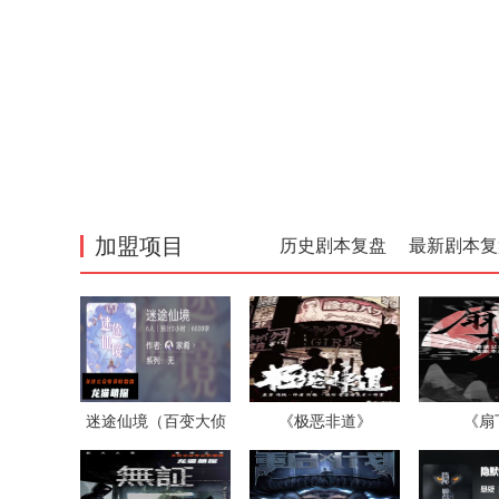
加盟项目
历史剧本复盘
最新剧本复
迷途仙境（百变大侦
《极恶非道》
《扇
探）