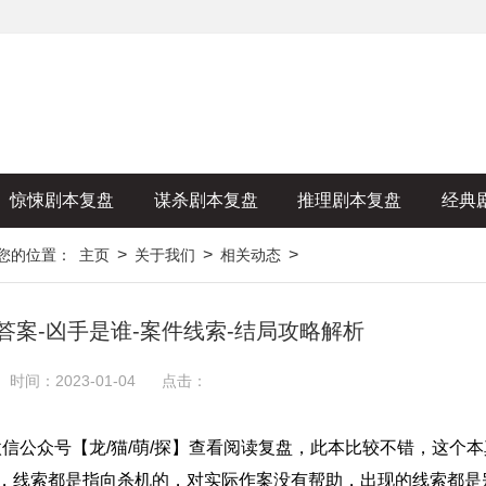
惊悚剧本复盘
谋杀剧本复盘
推理剧本复盘
经典
>
>
>
您的位置：
主页
关于我们
相关动态
答案-凶手是谁-案件线索-结局攻略解析
时间：2023-01-04
点击：
公众号【龙/猫/萌/探】查看阅读复盘，此本比较不错，这个本
足，线索都是指向杀机的，对实际作案没有帮助，出现的线索都是