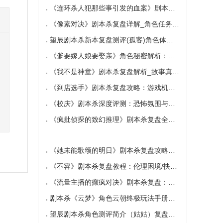
《连环杀人犯那些事引发的血案》剧本杀复盘：
《像素对决》剧本杀复盘详解_角色任务_线索答案
望辰剧本杀新本复盘测评(孤客)角色体验及任务玩
《爹要嫁人娘要娶亲》角色秘密解析：那些“普
《我不是神童》剧本杀复盘解析_故事真相_案件答
《到店选手》剧本杀复盘攻略：游戏机制与推理
《校庆》剧本杀深度评测：恐怖氛围与推理逻辑
《疯批侦探的致幻推理》剧本杀复盘全解析：欢
《她未能歌颂的明日》剧本杀复盘攻略指南：抉
《不容》剧本杀复盘教程：伦理困境/抉择机制
《流量主播的癫疯对决》剧本杀复盘：主播内卷
剧本杀《云梦》角色云朝终极玩法手册：9.6小时
望辰剧本杀角色测评简介（姑姑）复盘解析/完整