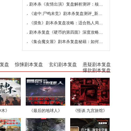
剧本杀《友情出演》复盘解析测评：核诡惊艳，
《途中:尸鸣未竞》剧本杀复盘测评_新本体验_角
《摸鱼》剧本杀复盘攻略：适合熟人局与简单易
剧本杀复盘《硬币的第四面》深度攻略：角色视
《集会魔女屋》剧本杀复盘秘籍：如何巧妙利用
复盘
惊悚剧本复盘
玄幻剧本复盘
悬疑剧本复盘
爆款剧本复盘
神木》
《最后的地球人》
《怪谈.九宫旅馆》