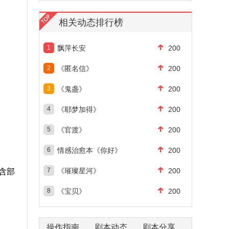
相关动态排行榜
1
飘萍长安
200
2
《匿名信》
200
3
《鬼盏》
200
4
《耶梦加得》
200
5
《官渡》
200
6
情感治愈本《你好》
200
7
《璀璨星河》
200
含部
8
《宝贝》
200
操作指南
剧本动态
剧本分享