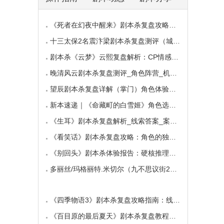
《死者在幻夜中醒来》剧本杀复盘攻略指南：叙
十三太保2名震汴梁剧本杀复盘测评（城限本）线
剧本杀《云梦》云熙复盘解析：CP情感线+核心诡
晚清风云剧本杀复盘测评_角色阵营_机制规则_线
望辰剧本杀复盘详解（掌门）角色体验测评/完整
新本速递｜《命藏町的白雪姬》角色选择指南：
《生耳》剧本杀复盘解析_线索答案_案件推理_故
《看笑话》剧本杀复盘攻略：角色的独特视角与
《别回头》剧本杀体验报告：硬核推理与恐怖演
多丽丝/玛格丽特.米切尔（九不思议街2雪境奇航
《四季物语3》剧本杀复盘攻略指南：线索抉择
《百目原的最后夏天》剧本杀复盘教程：百目诅