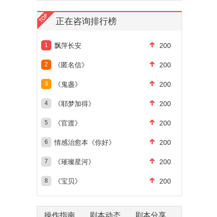
正在咨询排行榜
1
飘萍长安
200
2
《匿名信》
200
3
《鬼盏》
200
4
《耶梦加得》
200
5
《官渡》
200
6
情感治愈本《你好》
200
7
《璀璨星河》
200
8
《宝贝》
200
操作指南
剧本动态
剧本分享