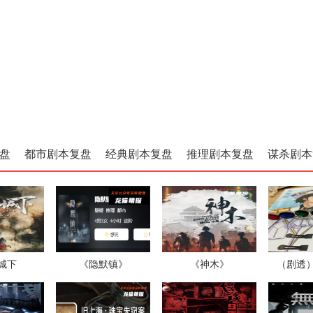
盘
都市剧本复盘
经典剧本复盘
推理剧本复盘
谋杀剧本
城下
《隐默镇》
《神木》
（剧透