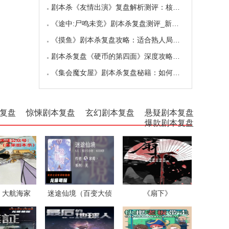
剧本杀《友情出演》复盘解析测评：核诡惊艳，
《途中:尸鸣未竞》剧本杀复盘测评_新本体验_角
《摸鱼》剧本杀复盘攻略：适合熟人局与简单易
剧本杀复盘《硬币的第四面》深度攻略：角色视
《集会魔女屋》剧本杀复盘秘籍：如何巧妙利用
复盘
惊悚剧本复盘
玄幻剧本复盘
悬疑剧本复盘
爆款剧本复盘
）大航海家
迷途仙境（百变大侦
《扇下》
探）