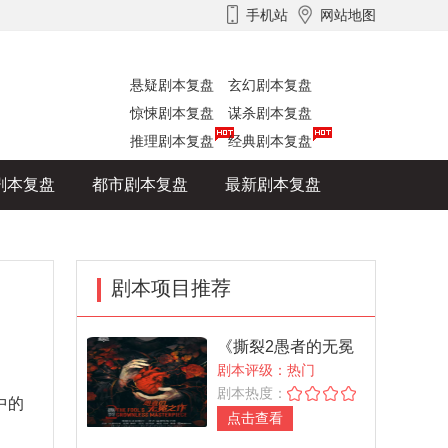
手机站
网站地图
悬疑剧本复盘
玄幻剧本复盘
惊悚剧本复盘
谋杀剧本复盘
推理剧本复盘
经典剧本复盘
剧本复盘
都市剧本复盘
最新剧本复盘
剧本项目推荐
《撕裂2愚者的无冕
之作》
剧本评级：热门
剧本热度：
中的
点击查看