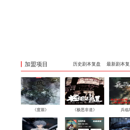
加盟项目
历史剧本复盘
最新剧本复
《度噩》
《极恶非道》
兵临