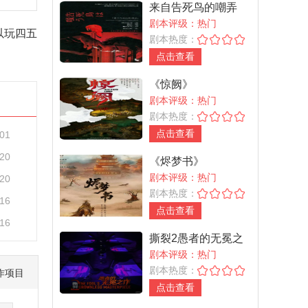
来自告死鸟的嘲弄
剧本评级：热门
可以玩四五
剧本热度：
点击查看
《惊阙》
剧本评级：热门
剧本热度：
点击查看
-01
-20
《烬梦书》
剧本评级：热门
-20
剧本热度：
-16
点击查看
-16
撕裂2愚者的无冕之
作
剧本评级：热门
剧本热度：
作项目
点击查看