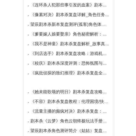
《连环杀人犯那些事引发的血案》剧本杀复盘：
《像素对决》剧本杀复盘详解_角色任务_线索答案
望辰剧本杀新本复盘测评(孤客)角色体验及任务玩
《爹要嫁人娘要娶亲》角色秘密解析：那些“普
《我不是神童》剧本杀复盘解析_故事真相_案件答
《到店选手》剧本杀复盘攻略：游戏机制与推理
《校庆》剧本杀深度评测：恐怖氛围与推理逻辑
《疯批侦探的致幻推理》剧本杀复盘全解析：欢
《她未能歌颂的明日》剧本杀复盘攻略指南：抉
《不容》剧本杀复盘教程：伦理困境/抉择机制
《流量主播的癫疯对决》剧本杀复盘：主播内卷
剧本杀《云梦》角色云朝终极玩法手册：9.6小时
望辰剧本杀角色测评简介（姑姑）复盘解析/完整