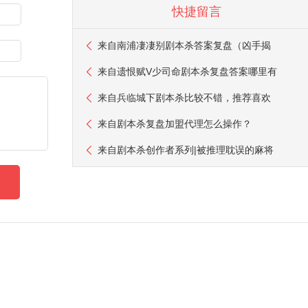
快捷留言
来自
南浦凄凄别剧本杀答案复盘（凶手揭
来自
遗恨赋V少司命剧本杀复盘答案哪里有
来自
兵临城下剧本杀比较不错，推荐喜欢
来自
剧本杀复盘加盟代理怎么操作？
来自
剧本杀创作者系列|被推理耽误的麻将