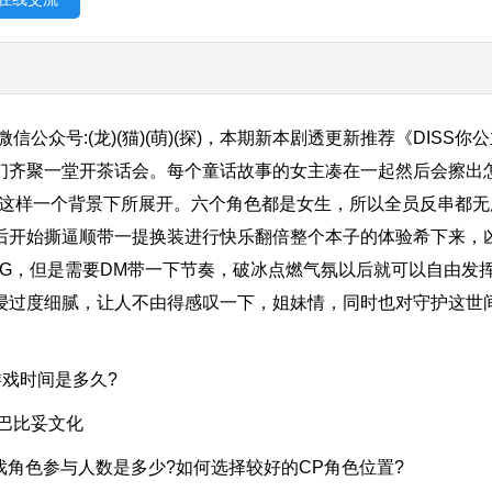
众号:(龙)(猫)(萌)(探)，本期新本剧透更新推荐《DISS你
们齐聚一堂开茶话会。每个童话故事的女主凑在一起然后会擦出
在这样一个背景下所展开。六个角色都是女生，所以全员反串都无
后开始撕逼顺带一提换装进行快乐翻倍整个本子的体验希下来，
G，但是需要DM带一下节奏，破冰点燃气氛以后就可以自由发挥
浸过度细腻，让人不由得感叹一下，姐妹情，同时也对守护这世
戏时间是多久?
巴比妥文化
角色参与人数是多少?如何选择较好的CP角色位置?