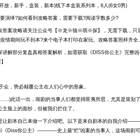
，新手，盒装，新本)线下本盒装系列本，6人(6女0男)
要演绎?如何看到攻略答案，需要下载?阅读字数多少?
获取答案攻略请关注公众号【※龙※猫※萌※探】，无需下载，只
，疫情期间玩不到本?来个电子本打印在家玩。攻略答案照样齐全
解部分复盘真相答案解析，如需获取《DISS你公主》完整凶
探】
于众，势必颠覆公主在人们心中的形象。
…)此话一出，闹剧的当事人们都觉得匪夷所思，尤其是策划
公主脸上的面纱，但被我们拦住了。
让剧本自己来做一下介绍吧。以下是来自剧本的自我介绍——
叫《Diss你公主》————史上最“烂”凶案的当事人，这场闹剧