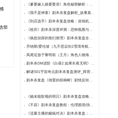
《爹要嫁人娘要娶亲》角色秘密解析：那些“普
感
《我不是神童》剧本杀复盘解析_故事真相_案件答
《到店选手》剧本杀复盘攻略：游戏机制与推理
含部
《校庆》剧本杀深度评测：恐怖氛围与推理逻辑
《疯批侦探的致幻推理》剧本杀复盘全解析：欢
乔纳斯/爱伦坡（九不思议街2雪境奇航）角色是不
凤尾绽放于黎明前（王月）角色人物海报_CP线_任
剧本杀DM进阶《白昼2:如果长夜无明》中的角色复
解谜S01宇宙奇点剧本杀复盘测评_阵营_凶手_答案
剧本杀复盘《倒置的梧桐树》剧情反转：凶手的
《她未能歌颂的明日》剧本杀复盘攻略指南：抉
《不容》剧本杀复盘教程：伦理困境/抉择机制
《流量主播的癫疯对决》剧本杀复盘：主播内卷