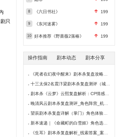
8
《六日书社》
199
内
闹剧只
9
《东河迷雾》
199
10
好本推荐《野蔷薇2落椿》
199
操作指南
剧本动态
剧本分享
《死者在幻夜中醒来》剧本杀复盘攻略指南：叙
十三太保2名震汴梁剧本杀复盘测评（城限本）线
剧本杀《云梦》云熙复盘解析：CP情感线+核心诡
晚清风云剧本杀复盘测评_角色阵营_机制规则_线
望辰剧本杀复盘详解（掌门）角色体验测评/完整
新本速递｜《命藏町的白雪姬》角色选择指南：
《生耳》剧本杀复盘解析_线索答案_案件推理_故