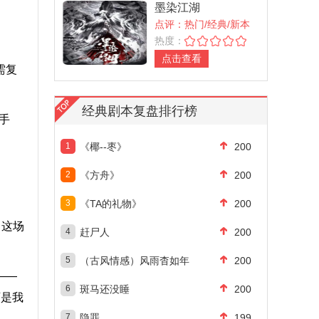
墨染江湖
点评：热门/经典/新本
热度：
点击查看
需复
。
经典剧本复盘排行榜
手
1
《椰--枣》
200
2
《方舟》
200
3
《TA的礼物》
200
了这场
4
赶尸人
200
5
（古风情感）风雨杳如年
200
——
6
斑马还没睡
200
可是我
7
隐罪
199