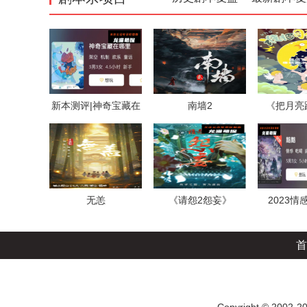
新本测评|神奇宝藏在
南墙2
《把月亮
哪里
无恙
《请怨2怨妄》
2023情
首