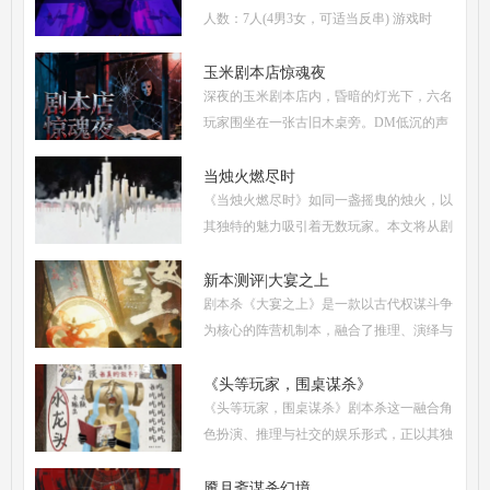
人数：7人(4男3女，可适当反串) 游戏时
长：5-6小时 剧本类型：阵营对抗为主，情
感还原为辅 《撕裂2愚者的无冕之作》玩家
玉米剧本店惊魂夜
深夜的玉米剧本店内，昏暗的灯光下，六名
点评关键词： 机制
玩家围坐在一张古旧木桌旁。DM低沉的声
音缓缓响起：欢迎来到玉米剧本店，今夜，
你们将共同经历一场永生难忘的惊魂夜...随
当烛火燃尽时
《当烛火燃尽时》如同一盏摇曳的烛火，以
着剧本展开，
其独特的魅力吸引着无数玩家。本文将从剧
本杀复盘、体验测评、新本攻略、类型时间
和玩家点评五大关键要素出发，全面解析这
新本测评|大宴之上
剧本杀《大宴之上》是一款以古代权谋斗争
部令人着迷
为核心的阵营机制本，融合了推理、演绎与
策略博弈，自上市以来热度持续攀升。无论
是新手还是老玩家，都能在这场充满诡谲风
《头等玩家，围桌谋杀》
《头等玩家，围桌谋杀》剧本杀这一融合角
云的宴会中
色扮演、推理与社交的娱乐形式，正以其独
特的魅力吸引着越来越多追求沉浸式体验的
现代人。然而，从新手到头等玩家的蜕变，
魇月斋谋杀幻境