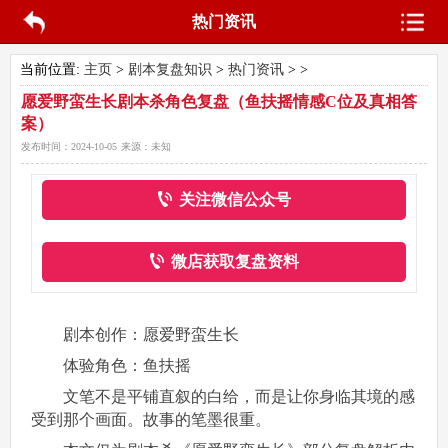
热门资讯
当前位置:
主页
>
剧本复盘知识
>
热门资讯
> >
愿爱野蛮生长剧本杀角色复盘（鱼扶摇情感C位及真相答
案）
发布时间：
2024-10-05
来源：
未知
关注微信公众号
微店获取复盘资料
剧本创作：愿爱野蛮生长
体验角色：鱼扶摇
文笔不是平铺直叙的白给，而是让你身临其境的感
受到那个画面。故事的笔墨很重。