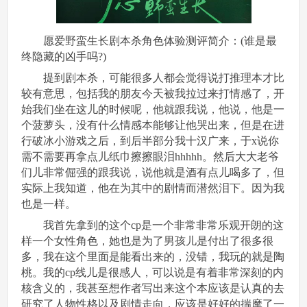
愿爱野蛮生长剧本杀角色体验测评简介：(谁是最
终隐藏的凶手吗?)
提到剧本杀，可能很多人都会觉得说打推理本才比
较有意思，包括我的朋友今天被我拉过来打情感了，开
始我们坐在这儿的时候呢，他就跟我说，他说，他是一
个菠萝头，没有什么情感本能够让他哭出来，但是在进
行破冰小游戏之后，到后半部分我十汉广来，于x说你
需不需要再拿点儿纸巾擦擦眼泪hhhhh。然后大大老爷
们儿非常倔强的跟我说，说他就是酒有点儿喝多了，但
实际上我知道，他在为其中的剧情而潜然泪下。因为我
也是一样。
我首先拿到的这个cp是一个非常非常乐观开朗的这
样一个女性角色，她也是为了男孩儿是付出了很多很
多，我在这个里面是能看出来的，没错，我玩的就是陶
桃。我的cp线儿是很感人，可以说是有着非常深刻的内
核含义的，我甚至想作者写出来这个本应该是认真的去
研究了人物性格以及剧情走向，应该是好好的揣摩了一