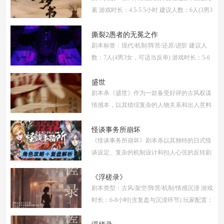
素 游戏时长：4.5-5.5小时 建议人数：6人(3男3
女，部分角色不建议反串) 推荐人群：喜爱古
风故事、情感细腻、偏好剧情还原的玩家 《烬
撕裂2愚者的无冕之作
剧本标签：现代/机制/阵营/还原/进阶 建议人
梦
数：7人(4男3女，可适当反串) 游戏时长：5-6
小时 剧本类型：阵营对抗为主，情感还原为辅
《撕裂2愚者的无冕之作》玩家点评关键词：
盛世
剧本杀《盛世》作为一款备受好评的古风权谋
机制
情感本，以其错综复杂的人物关系和出人意料
的反转剧情，吸引了大量玩家。本文将为你提
供全面的复盘解析，包括角色攻略、关键线索
怪谈事务所崩坏
《怪谈事务所崩坏》剧本杀以其独特的日式怪
解
谈设定、复杂的机制设计和扣人心弦的反转剧
情，迅速在剧本杀圈内引发热议。本指南将从
复盘、体验测评、新本攻略、类型时间和玩家
《浮槎录》
剧本类型：古风/架空/阵营/机制/情感沉浸 游戏
点
时长：6-8小时(含复盘与沉浸环节) 玩家配置：
6人(3男3女，部分店家支持反串，但建议按性
别选择以增强代入感) 适合玩家：适合喜爱深