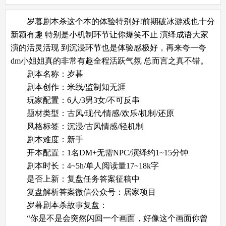
岁暮剧本杀这个本的体验特别好!前期破冰游戏也十分
新颖有趣 特别是小机制环节让你爆笑不止 演绎成语大家
演的活灵活现 到沉浸环节也是体验感极好，再来夸一夸
dm小姐姐真的非常有趣全程活跃气氛 总而言之真不错。
剧本名称：
岁暮
剧本创作：米线/监制知无涯
玩家配置：6人/3男3女/不可反串
题材类型：古风/现代/情感/欢乐/机制/还原
风格标签：沉浸/古风情感/轻机制
剧本难度：新手
开本配置：1名DM+无需NPC/演绎约1~15分钟
剧本时长：4~5h/单人阅读量17~18k字
是否上新：复盘任务答案征稿中
复盘解析答案微信公众号：居家项目
岁暮剧本杀故事复盘：
“你是不是会突然闪回一个画面，好像这个画面你曾