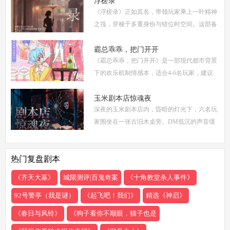
浮槎录
《浮槎录》正如其名，带领玩家乘上一叶精神
度
之筏，穿梭于多重身份与错位时空间。这部备
受瞩目的剧本杀作品，以其独特的叙事结构、
精密的机制设计和深刻的人性探讨，在剧本杀
霸总乖乖，把门开开
《霸总乖乖，把门开开》是一部现代都市背景
圈
下的欢乐机制情感本，适合4-6名玩家，建议
游戏时长4-5小时。剧本巧妙融合了商业竞
争、家族恩怨与情感纠葛，以轻松幽默的笔触
玉米剧本店惊魂夜
深夜的玉米剧本店内，昏暗的灯光下，六名玩
描绘了一
家围坐在一张古旧木桌旁。DM低沉的声音缓
缓响起：欢迎来到玉米剧本店，今夜，你们将
共同经历一场永生难忘的惊魂夜...随着剧本展
热门复盘剧本
开，
《齐天大墓》
城限测评|百鬼奇案
《十角教堂杀人事件》
92号警亭（我是谜）
《起飞吧！我们》
精选《神启》
《春日与风铃》
《狗子看你不顺眼，猫子也是