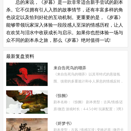
总的来说，《岁暮》是一款非常适合新手尝试的剧本
杀。它不仅拥有引人入胜的故事情节，还有丰富多样的角
色设定以及恰到好处的互动机制。更重要的是，《岁暮》
能够带领玩家深入体验一段段感人至深的情感历程，让人
在欢笑与泪水中收获成长与启示。如果你也想体验一场与
众不同的剧本杀之旅，那么《岁暮》绝对值得一试!
最新复盘资料
来自告死鸟的嘲弄
《来自告死鸟的嘲弄》以其哥特式的悬疑氛
围、缜密的多重诡计和令人屏息的情感反转，
自面世以来便稳居硬核推理本热门榜单。本指
南将从线索流程梳理、角色任务解析、核心诡
《惊阙》
剧本名称：《惊阙》 剧本类型：古风/情感/还
计拆
原/微恐 游戏时长：4-4.5小时 玩家配置：3男3
女(不建议反串) 本文仅为《惊阙》剧本杀部分
体验测评内容，复盘答案仅需2步： (1)关注微
《烬梦书》
剧本类型：古风 | 情感沉浸 | 变格还原 | 微恐元
信公