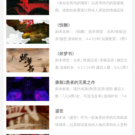
《来自告死鸟的嘲弄》以其哥特式的悬疑氛
围、缜密的多重诡计和令人屏息的情感反转，
自面世以来便稳居硬核推理本热门榜单。本指
南将从线索流程梳理、角色任务解析、核心诡
《惊阙》
剧本名称：《惊阙》 剧本类型：古风/情感/还
计拆
原/微恐 游戏时长：4-4.5小时 玩家配置：3男3
女(不建议反串) 本文仅为《惊阙》剧本杀部分
体验测评内容，复盘答案仅需2步： (1)关注微
《烬梦书》
剧本类型：古风 | 情感沉浸 | 变格还原 | 微恐元
信公
素 游戏时长：4.5-5.5小时 建议人数：6人(3男3
女，部分角色不建议反串) 推荐人群：喜爱古
风故事、情感细腻、偏好剧情还原的玩家 《烬
撕裂2愚者的无冕之作
剧本标签：现代/机制/阵营/还原/进阶 建议人
梦
数：7人(4男3女，可适当反串) 游戏时长：5-6
小时 剧本类型：阵营对抗为主，情感还原为辅
《撕裂2愚者的无冕之作》玩家点评关键词：
盛世
剧本杀《盛世》作为一款备受好评的古风权谋
机制
情感本，以其错综复杂的人物关系和出人意料
的反转剧情，吸引了大量玩家。本文将为你提