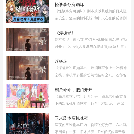
供全面的复盘解析，包括角色攻略、关键线索
怪谈事务所崩坏
《怪谈事务所崩坏》剧本杀以其独特的日式怪
解
谈设定、复杂的机制设计和扣人心弦的反转剧
情，迅速在剧本杀圈内引发热议。本指南将从
复盘、体验测评、新本攻略、类型时间和玩家
《浮槎录》
剧本类型：古风/架空/阵营/机制/情感沉浸 游戏
点
时长：6-8小时(含复盘与沉浸环节) 玩家配置：
6人(3男3女，部分店家支持反串，但建议按性
别选择以增强代入感) 适合玩家：适合喜爱深
浮槎录
《浮槎录》正如其名，带领玩家乘上一叶精神
度
之筏，穿梭于多重身份与错位时空间。这部备
受瞩目的剧本杀作品，以其独特的叙事结构、
精密的机制设计和深刻的人性探讨，在剧本杀
霸总乖乖，把门开开
《霸总乖乖，把门开开》是一部现代都市背景
圈
下的欢乐机制情感本，适合4-6名玩家，建议
游戏时长4-5小时。剧本巧妙融合了商业竞
争、家族恩怨与情感纠葛，以轻松幽默的笔触
玉米剧本店惊魂夜
深夜的玉米剧本店内，昏暗的灯光下，六名玩
描绘了一
家围坐在一张古旧木桌旁。DM低沉的声音缓