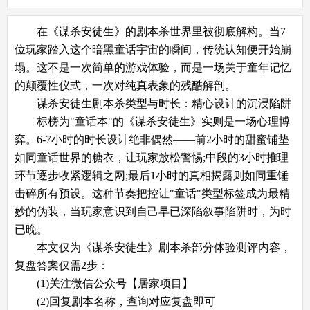
在《谋杀安徒生》的剧本杀世界里被彻底解构。当7
位玩家踏入这个暗黑童话宇宙的瞬间，传统认知便开始崩
塌。这不是一次简单的游戏体验，而是一场关于童年记忆
的颠覆性仪式，一次对纯真表象的残酷解剖。
​​谋杀安徒生剧本杀类型与时长：精心设计的沉浸陷阱​​
标榜为"童话本"的《谋杀安徒生》实则是一场心理博
弈。6-7小时的时长设计绝非偶然——前2小时的甜蜜铺垫
如同童话世界的糖衣，让玩家放松警惕;中段的3小时推理
环节逐步收紧逻辑之网;最后1小时的真相揭露则如同重锤
击碎所有预设。这种节奏把控让"童话"类型标签成为最精
妙的伪装，当玩家意识到自己早已深陷叙事陷阱时，为时
已晚。
本文仅为《谋杀安徒生》剧本杀部分体验测评内容，
复盘答案仅需2步：
(1)关注微信公众号【居家项目】
(2)回复剧本名称，查询对应复盘即可