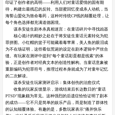
印证了创作者的高明——利用人们对童话爱情的固有期
待，构建出最残忍的反转。当甜蜜回忆变成杀人动机，当
海誓山盟化为致命毒药，这种对传统CP线的颠覆处理，让
每个角色选择都充满道德困境。
谋杀安徒生剧本杀​​真相迷宫：在童话碎片中寻找凶器​​
核心诡计的精妙之处在于将安徒生童话元素转化为犯
罪拼图。小红帽的篮子可能藏着毒苹果，美人鱼的眼泪成
为不在场证明，这些看似荒诞的设定在剧本逻辑中严丝合
缝。有玩家在测评中提到"每个童话彩蛋都是线索"的体
验，正是创作者对经典文本的创造性解构。当童话意象被
重新编码为犯罪符号，推理过程本身就成为了对童年记忆
的二次解读。
​​谋杀安徒生玩家测评启示：集体创伤的治愈仪式​​
收集的玩家反馈显示，游戏结束后长达数日的"童话
PTSD"现象颇为常见。这种强烈的后遗症恰恰证明了剧本
的成功——它不只是简单的娱乐产品，而是制造了群体性
的认知颠覆体验。有趣的是，多数玩家表示"痛并快乐