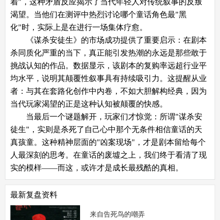
着"，这种矛盾反应揭示了当代年轻人对传统叙事的反叛
渴望。当他们在测评中热烈讨论哪个童话角色最"黑
化"时，实际上是在进行一场集体疗愈。
《谋杀安徒生》的市场成功提供了重要启示：在剧本
杀同质化严重的当下，真正能引发热潮的永远是那些敢于
挑战认知的作品。数据显示，该剧本的复购率远超行业平
均水平，说明其颠覆性叙事具有持续吸引力。这提醒从业
者：与其在套路化创作中内卷，不如大胆解构经典，因为
当代玩家渴望的正是这种认知被颠覆的快感。
当最后一个谜题解开，玩家们才惊觉：所谓"谋杀安
徒生"，实则是杀死了自己心中那个无条件相信童话的天
真孩童。这种精神层面的"凶案现场"，才是剧本留给每个
人最深刻的思考。在童话的废墟之上，我们终于看清了现
实的模样——而这，或许才是成长最残酷的真相。
最新复盘资料
来自告死鸟的嘲弄