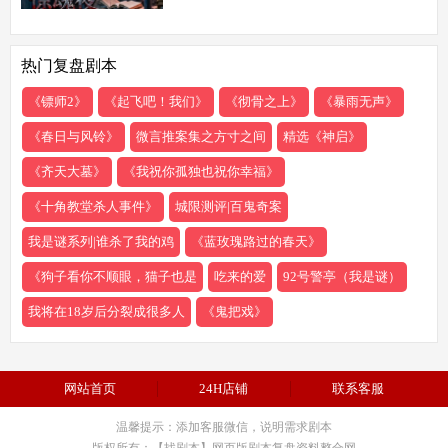
缓响起：欢迎来到玉米剧本店，今夜，你们将
共同经历一场永生难忘的惊魂夜...随着剧本展
热门复盘剧本
开，
《镖师2》
《起飞吧！我们》
《彻骨之上》
《暴雨无声》
《春日与风铃》
微言推案集之方寸之间
精选《神启》
《齐天大墓》
《我祝你孤独也祝你幸福》
《十角教堂杀人事件》
城限测评|百鬼奇案
我是谜系列|谁杀了我的鸡
《蓝玫瑰路过的春天》
《狗子看你不顺眼，猫子也是
吃来的爱
92号警亭（我是谜）
我将在18岁后分裂成很多人
《鬼把戏》
网站首页
24H店铺
联系客服
温馨提示：添加客服微信，说明需求剧本
版权所有：【找剧本】网页版剧本复盘资料整合网