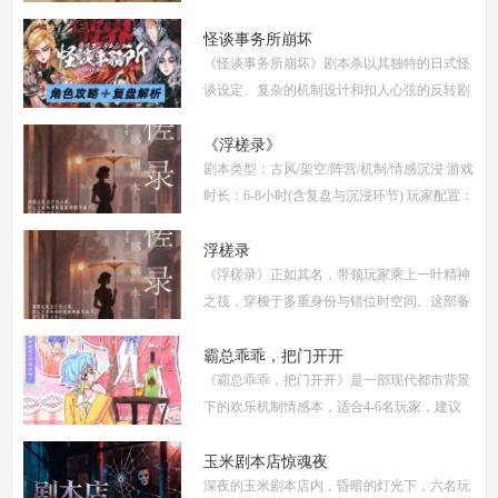
的反转剧情，吸引了大量玩家。本文将为你提
供全面的复盘解析，包括角色攻略、关键线索
怪谈事务所崩坏
《怪谈事务所崩坏》剧本杀以其独特的日式怪
解
谈设定、复杂的机制设计和扣人心弦的反转剧
情，迅速在剧本杀圈内引发热议。本指南将从
复盘、体验测评、新本攻略、类型时间和玩家
《浮槎录》
剧本类型：古风/架空/阵营/机制/情感沉浸 游戏
点
时长：6-8小时(含复盘与沉浸环节) 玩家配置：
6人(3男3女，部分店家支持反串，但建议按性
别选择以增强代入感) 适合玩家：适合喜爱深
浮槎录
《浮槎录》正如其名，带领玩家乘上一叶精神
度
之筏，穿梭于多重身份与错位时空间。这部备
受瞩目的剧本杀作品，以其独特的叙事结构、
精密的机制设计和深刻的人性探讨，在剧本杀
霸总乖乖，把门开开
《霸总乖乖，把门开开》是一部现代都市背景
圈
下的欢乐机制情感本，适合4-6名玩家，建议
游戏时长4-5小时。剧本巧妙融合了商业竞
争、家族恩怨与情感纠葛，以轻松幽默的笔触
玉米剧本店惊魂夜
深夜的玉米剧本店内，昏暗的灯光下，六名玩
描绘了一