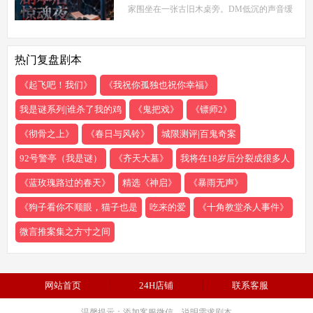
家围坐在一张古旧木桌旁。DM低沉的声音缓
缓响起：欢迎来到玉米剧本店，今夜，你们将
共同经历一场永生难忘的惊魂夜...随着剧本展
热门复盘剧本
开，
《起飞吧！我们》
《我祝你孤独也祝你幸福》
我是谜系列|谁杀了我的鸡
《鬼把戏》
《镖师2》
《彻骨之上》
《春日与风铃》
城限测评|百鬼奇案
92号警亭（我是谜）
《齐天大墓》
我将在18岁后分裂成很多人
《蓝玫瑰路过的春天》
精选《神启》
《暴雨无声》
《狗子看你不顺眼，猫子也是
吃来的爱
《十角教堂杀人事件》
微言推案集之方寸之间
网站首页
24H店铺
联系客服
温馨提示：添加客服微信，说明需求剧本