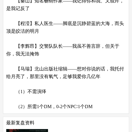
【秦山】知名畅销作家——我记得你和我、又或许，
是我记反了
【程滢】私人医生——脚底是沉静碧蓝的大海，而头
顶是皎洁的明月
【李辉昂】交警队队长——我虽不善言辞，但关于
你，我无法掩饰
【马瑞】北山出版社缩辑——想对你说的话，我托付
给月亮了，那里没有氧气，足够我爱你几亿年
（1）不需演绎
（2）所需1个DM，0-2个NPC∶1个DM
最新复盘资料