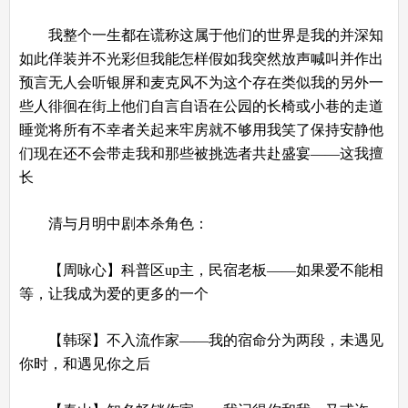
我整个一生都在谎称这属于他们的世界是我的并深知
如此佯装并不光彩但我能怎样假如我突然放声喊叫并作出
预言无人会听银屏和麦克风不为这个存在类似我的另外一
些人徘徊在街上他们自言自语在公园的长椅或小巷的走道
睡觉将所有不幸者关起来牢房就不够用我笑了保持安静他
们现在还不会带走我和那些被挑选者共赴盛宴——这我擅
长
清与月明中剧本杀角色：
【周咏心】科普区up主，民宿老板——如果爱不能相
等，让我成为爱的更多的一个
【韩琛】不入流作家——我的宿命分为两段，未遇见
你时，和遇见你之后