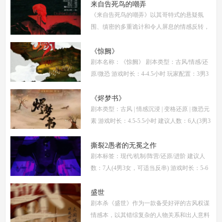
来自告死鸟的嘲弄
《来自告死鸟的嘲弄》以其哥特式的悬疑氛
围、缜密的多重诡计和令人屏息的情感反转，
自面世以来便稳居硬核推理本热门榜单。本指
南将从线索流程梳理、角色任务解析、核心诡
《惊阙》
剧本名称：《惊阙》 剧本类型：古风/情感/还
计拆
原/微恐 游戏时长：4-4.5小时 玩家配置：3男3
女(不建议反串) 本文仅为《惊阙》剧本杀部分
体验测评内容，复盘答案仅需2步： (1)关注微
《烬梦书》
剧本类型：古风 | 情感沉浸 | 变格还原 | 微恐元
信公
素 游戏时长：4.5-5.5小时 建议人数：6人(3男3
女，部分角色不建议反串) 推荐人群：喜爱古
风故事、情感细腻、偏好剧情还原的玩家 《烬
撕裂2愚者的无冕之作
剧本标签：现代/机制/阵营/还原/进阶 建议人
梦
数：7人(4男3女，可适当反串) 游戏时长：5-6
小时 剧本类型：阵营对抗为主，情感还原为辅
《撕裂2愚者的无冕之作》玩家点评关键词：
盛世
剧本杀《盛世》作为一款备受好评的古风权谋
机制
情感本，以其错综复杂的人物关系和出人意料