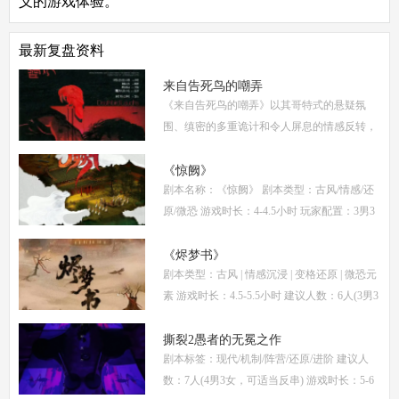
义的游戏体验。
最新复盘资料
来自告死鸟的嘲弄
《来自告死鸟的嘲弄》以其哥特式的悬疑氛
围、缜密的多重诡计和令人屏息的情感反转，
自面世以来便稳居硬核推理本热门榜单。本指
南将从线索流程梳理、角色任务解析、核心诡
《惊阙》
剧本名称：《惊阙》 剧本类型：古风/情感/还
计拆
原/微恐 游戏时长：4-4.5小时 玩家配置：3男3
女(不建议反串) 本文仅为《惊阙》剧本杀部分
体验测评内容，复盘答案仅需2步： (1)关注微
《烬梦书》
剧本类型：古风 | 情感沉浸 | 变格还原 | 微恐元
信公
素 游戏时长：4.5-5.5小时 建议人数：6人(3男3
女，部分角色不建议反串) 推荐人群：喜爱古
风故事、情感细腻、偏好剧情还原的玩家 《烬
撕裂2愚者的无冕之作
剧本标签：现代/机制/阵营/还原/进阶 建议人
梦
数：7人(4男3女，可适当反串) 游戏时长：5-6