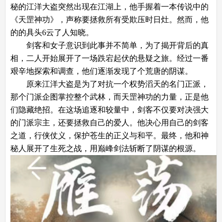
秘的江洋大盗突然出现在江湖上，他手握着一本传说中的
《天罡神功》，声称要拯救所有受欺压时日灶。然而，他
的的具头6云了人知晓。
剑客和女子意识到此事并不简单，为了揭开背后的真
相，二人开始展开了一场跌宕起伏的悬疑之旅。经过一番
艰辛地探索和调查，他们逐渐发现了个荒唐的阴谋。
原来江洋大盗是为了对抗一个权势滔天的名门正派，
那个门派企图掌控整个武林，而天罡神功的力量，正是他
们隐藏绝招。在这场追逐和较量中，剑客不仅要对决强大
的门派宗主，还要拯救自己的爱人。他决心用自己的剑客
之道，行侠仗义，保护苍生的正义与和平。最终，他和神
秘人展开了生死之战，用巅峰剑法斩断了阴谋的根源。