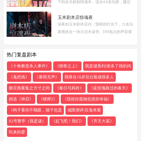
下的欢乐机制情感本，适合4-6名玩家，建议
游戏时长4-5小时。剧本巧妙融合了商业竞
争、家族恩怨与情感纠葛，以轻松幽默的笔触
玉米剧本店惊魂夜
深夜的玉米剧本店内，昏暗的灯光下，六名玩
描绘了一
家围坐在一张古旧木桌旁。DM低沉的声音缓
缓响起：欢迎来到玉米剧本店，今夜，你们将
共同经历一场永生难忘的惊魂夜...随着剧本展
热门复盘剧本
开，
《十角教堂杀人事件》
《彻骨之上》
我是谜系列|谁杀了我的鸡
《鬼把戏》
《暴雨无声》
我将在18岁后分裂成很多人
微言推案集之方寸之间
《春日与风铃》
《蓝玫瑰路过的春天》
精选《神启》
《镖师2》
《我祝你孤独也祝你幸福》
《狗子看你不顺眼，猫子也是
城限测评|百鬼奇案
92号警亭（我是谜）
《起飞吧！我们》
《齐天大墓》
吃来的爱