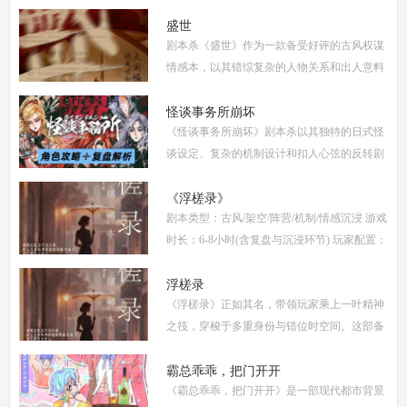
小时 剧本类型：阵营对抗为主，情感还原为辅
《撕裂2愚者的无冕之作》玩家点评关键词：
盛世
剧本杀《盛世》作为一款备受好评的古风权谋
机制
情感本，以其错综复杂的人物关系和出人意料
的反转剧情，吸引了大量玩家。本文将为你提
供全面的复盘解析，包括角色攻略、关键线索
怪谈事务所崩坏
《怪谈事务所崩坏》剧本杀以其独特的日式怪
解
谈设定、复杂的机制设计和扣人心弦的反转剧
情，迅速在剧本杀圈内引发热议。本指南将从
复盘、体验测评、新本攻略、类型时间和玩家
《浮槎录》
剧本类型：古风/架空/阵营/机制/情感沉浸 游戏
点
时长：6-8小时(含复盘与沉浸环节) 玩家配置：
6人(3男3女，部分店家支持反串，但建议按性
别选择以增强代入感) 适合玩家：适合喜爱深
浮槎录
《浮槎录》正如其名，带领玩家乘上一叶精神
度
之筏，穿梭于多重身份与错位时空间。这部备
受瞩目的剧本杀作品，以其独特的叙事结构、
精密的机制设计和深刻的人性探讨，在剧本杀
霸总乖乖，把门开开
《霸总乖乖，把门开开》是一部现代都市背景
圈