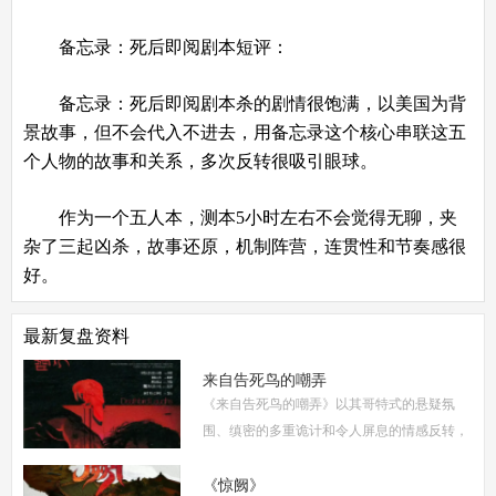
备忘录：死后即阅
剧本短评：
备忘录：死后即阅剧本杀的
剧情很饱满，以美国为背
景故事，但不会代入不进去，用备忘录这个核心串联这五
个人物的故事和关系，多次反转很吸引眼球。
作为一个五人本，测本5小时左右不会觉得无聊，夹
杂了三起凶杀，故事还原，机制阵营，连贯性和节奏感很
好。
最新复盘资料
来自告死鸟的嘲弄
《来自告死鸟的嘲弄》以其哥特式的悬疑氛
围、缜密的多重诡计和令人屏息的情感反转，
自面世以来便稳居硬核推理本热门榜单。本指
南将从线索流程梳理、角色任务解析、核心诡
《惊阙》