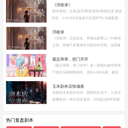
复盘、体验测评、新本攻略、类型时间和玩家
《浮槎录》
剧本类型：古风/架空/阵营/机制/情感沉浸 游戏
点
时长：6-8小时(含复盘与沉浸环节) 玩家配置：
6人(3男3女，部分店家支持反串，但建议按性
别选择以增强代入感) 适合玩家：适合喜爱深
浮槎录
《浮槎录》正如其名，带领玩家乘上一叶精神
度
之筏，穿梭于多重身份与错位时空间。这部备
受瞩目的剧本杀作品，以其独特的叙事结构、
精密的机制设计和深刻的人性探讨，在剧本杀
霸总乖乖，把门开开
《霸总乖乖，把门开开》是一部现代都市背景
圈
下的欢乐机制情感本，适合4-6名玩家，建议
游戏时长4-5小时。剧本巧妙融合了商业竞
争、家族恩怨与情感纠葛，以轻松幽默的笔触
玉米剧本店惊魂夜
深夜的玉米剧本店内，昏暗的灯光下，六名玩
描绘了一
家围坐在一张古旧木桌旁。DM低沉的声音缓
缓响起：欢迎来到玉米剧本店，今夜，你们将
共同经历一场永生难忘的惊魂夜...随着剧本展
热门复盘剧本
开，