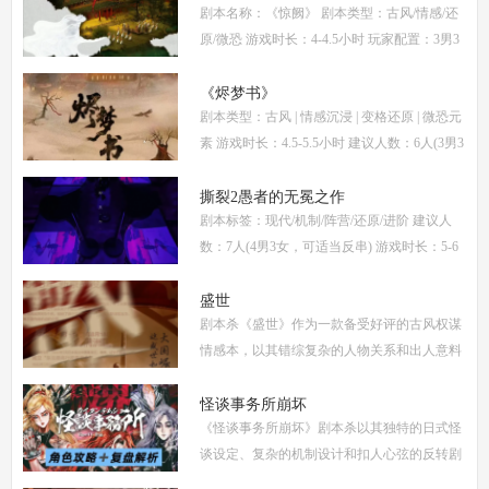
剧本名称：《惊阙》 剧本类型：古风/情感/还
计拆
原/微恐 游戏时长：4-4.5小时 玩家配置：3男3
女(不建议反串) 本文仅为《惊阙》剧本杀部分
体验测评内容，复盘答案仅需2步： (1)关注微
《烬梦书》
剧本类型：古风 | 情感沉浸 | 变格还原 | 微恐元
信公
素 游戏时长：4.5-5.5小时 建议人数：6人(3男3
女，部分角色不建议反串) 推荐人群：喜爱古
风故事、情感细腻、偏好剧情还原的玩家 《烬
撕裂2愚者的无冕之作
剧本标签：现代/机制/阵营/还原/进阶 建议人
梦
数：7人(4男3女，可适当反串) 游戏时长：5-6
小时 剧本类型：阵营对抗为主，情感还原为辅
《撕裂2愚者的无冕之作》玩家点评关键词：
盛世
剧本杀《盛世》作为一款备受好评的古风权谋
机制
情感本，以其错综复杂的人物关系和出人意料
的反转剧情，吸引了大量玩家。本文将为你提
供全面的复盘解析，包括角色攻略、关键线索
怪谈事务所崩坏
《怪谈事务所崩坏》剧本杀以其独特的日式怪
解
谈设定、复杂的机制设计和扣人心弦的反转剧
情，迅速在剧本杀圈内引发热议。本指南将从