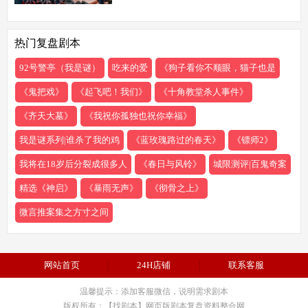
缓响起：欢迎来到玉米剧本店，今夜，你们将
共同经历一场永生难忘的惊魂夜...随着剧本展
热门复盘剧本
开，
92号警亭（我是谜）
吃来的爱
《狗子看你不顺眼，猫子也是
《鬼把戏》
《起飞吧！我们》
《十角教堂杀人事件》
《齐天大墓》
《我祝你孤独也祝你幸福》
我是谜系列|谁杀了我的鸡
《蓝玫瑰路过的春天》
《镖师2》
我将在18岁后分裂成很多人
《春日与风铃》
城限测评|百鬼奇案
精选《神启》
《暴雨无声》
《彻骨之上》
微言推案集之方寸之间
网站首页
24H店铺
联系客服
温馨提示：添加客服微信，说明需求剧本
版权所有：【找剧本】网页版剧本复盘资料整合网