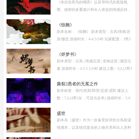
《来自告死鸟的嘲弄》以其哥特式的悬疑氛
围、缜密的多重诡计和令人屏息的情感反转，
自面世以来便稳居硬核推理本热门榜单。本指
南将从线索流程梳理、角色任务解析、核心诡
《惊阙》
剧本名称：《惊阙》 剧本类型：古风/情感/还
计拆
原/微恐 游戏时长：4-4.5小时 玩家配置：3男3
女(不建议反串) 本文仅为《惊阙》剧本杀部分
体验测评内容，复盘答案仅需2步： (1)关注微
《烬梦书》
剧本类型：古风 | 情感沉浸 | 变格还原 | 微恐元
信公
素 游戏时长：4.5-5.5小时 建议人数：6人(3男3
女，部分角色不建议反串) 推荐人群：喜爱古
风故事、情感细腻、偏好剧情还原的玩家 《烬
撕裂2愚者的无冕之作
剧本标签：现代/机制/阵营/还原/进阶 建议人
梦
数：7人(4男3女，可适当反串) 游戏时长：5-6
小时 剧本类型：阵营对抗为主，情感还原为辅
《撕裂2愚者的无冕之作》玩家点评关键词：
盛世
剧本杀《盛世》作为一款备受好评的古风权谋
机制
情感本，以其错综复杂的人物关系和出人意料
的反转剧情，吸引了大量玩家。本文将为你提