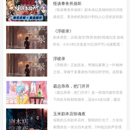
供全面的复盘解析，包括角色攻略、关键线索
怪谈事务所崩坏
《怪谈事务所崩坏》剧本杀以其独特的日式怪
解
谈设定、复杂的机制设计和扣人心弦的反转剧
情，迅速在剧本杀圈内引发热议。本指南将从
复盘、体验测评、新本攻略、类型时间和玩家
《浮槎录》
剧本类型：古风/架空/阵营/机制/情感沉浸 游戏
点
时长：6-8小时(含复盘与沉浸环节) 玩家配置：
6人(3男3女，部分店家支持反串，但建议按性
别选择以增强代入感) 适合玩家：适合喜爱深
浮槎录
《浮槎录》正如其名，带领玩家乘上一叶精神
度
之筏，穿梭于多重身份与错位时空间。这部备
受瞩目的剧本杀作品，以其独特的叙事结构、
精密的机制设计和深刻的人性探讨，在剧本杀
霸总乖乖，把门开开
《霸总乖乖，把门开开》是一部现代都市背景
圈
下的欢乐机制情感本，适合4-6名玩家，建议
游戏时长4-5小时。剧本巧妙融合了商业竞
争、家族恩怨与情感纠葛，以轻松幽默的笔触
玉米剧本店惊魂夜
深夜的玉米剧本店内，昏暗的灯光下，六名玩
描绘了一
家围坐在一张古旧木桌旁。DM低沉的声音缓