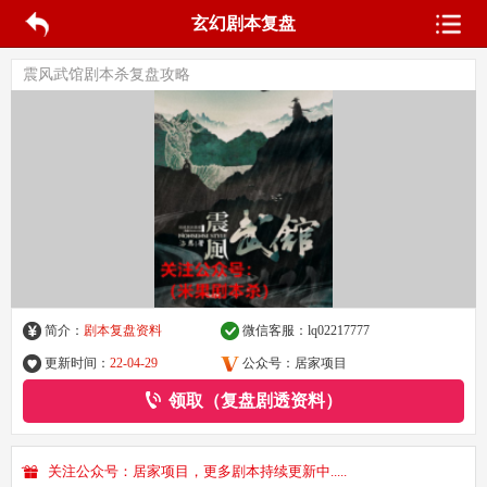
玄幻剧本复盘
震风武馆剧本杀复盘攻略
简介：
剧本复盘资料
微信客服：
lq02217777
更新时间：
22-04-29
公众号：居家项目
领取（复盘剧透资料）
关注公众号：居家项目，更多剧本持续更新中.....