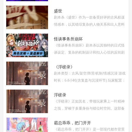
小时 剧本类型：阵营对抗为主，情感还原为辅
《撕裂2愚者的无冕之作》玩家点评关键词：
盛世
剧本杀《盛世》作为一款备受好评的古风权谋
机制
情感本，以其错综复杂的人物关系和出人意料
的反转剧情，吸引了大量玩家。本文将为你提
供全面的复盘解析，包括角色攻略、关键线索
怪谈事务所崩坏
《怪谈事务所崩坏》剧本杀以其独特的日式怪
解
谈设定、复杂的机制设计和扣人心弦的反转剧
情，迅速在剧本杀圈内引发热议。本指南将从
复盘、体验测评、新本攻略、类型时间和玩家
《浮槎录》
剧本类型：古风/架空/阵营/机制/情感沉浸 游戏
点
时长：6-8小时(含复盘与沉浸环节) 玩家配置：
6人(3男3女，部分店家支持反串，但建议按性
别选择以增强代入感) 适合玩家：适合喜爱深
浮槎录
《浮槎录》正如其名，带领玩家乘上一叶精神
度
之筏，穿梭于多重身份与错位时空间。这部备
受瞩目的剧本杀作品，以其独特的叙事结构、
精密的机制设计和深刻的人性探讨，在剧本杀
霸总乖乖，把门开开
《霸总乖乖，把门开开》是一部现代都市背景
圈