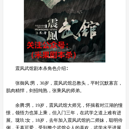
震风武馆剧本杀角色介绍∶
张御风∶男，30岁，震风武馆总教头，平时沉默寡言，
肌肉精悍，剑招纯熟，张乘风的师弟。
余腾∶男，19岁，震风武馆大师兄，怀揣着对江湖的憧
憬，领悟力也算上乘，但入门三年，在武学之道上难有进
展。珑玖∶女，18岁，去年加入震风武馆的二师妹，聪明伶
俐，天真可爱，受到整个武馆众人的喜欢，武学水平进展