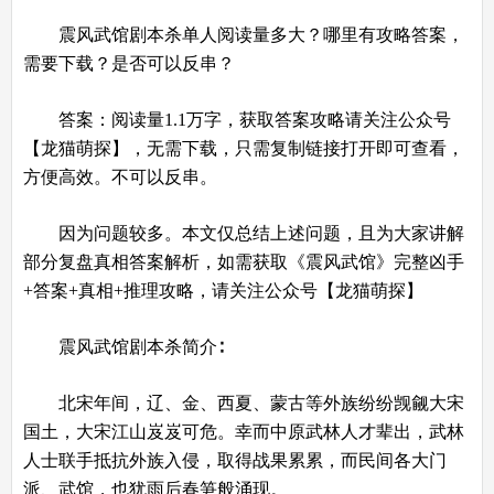
震风武馆剧本杀单人阅读量多大？哪里有攻略答案，
需要下载？是否可以反串？
答案：阅读量1.1万字，获取答案攻略请关注公众号
【龙猫萌探】，无需下载，只需复制链接打开即可查看，
方便高效。不可以反串。
因为问题较多。本文仅总结上述问题，且为大家讲解
部分复盘真相答案解析，如需获取《震风武馆》完整凶手
+答案+真相+推理攻略，请关注公众号【龙猫萌探】
震风武馆剧本杀简介∶
北宋年间，辽、金、西夏、蒙古等外族纷纷觊觎大宋
国土，大宋江山岌岌可危。幸而中原武林人才辈出，武林
人士联手抵抗外族入侵，取得战果累累，而民间各大门
派、武馆，也犹雨后春笋般涌现。