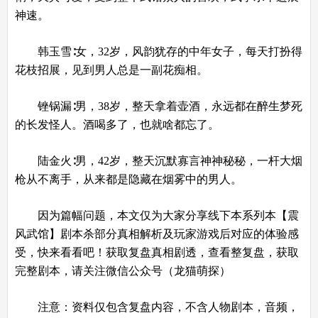
神速。
韩玉雪∶女，32岁，风韵犹存的中年女子，每天打扮得
花枝招展，见到男人总是一副花痴相。
锉锅漏∶男，38岁，整天拿着壶酒，永远都在醉生梦死
的长发怪人。酒喝多了，也就啥都忘了。
陆金火∶男，42岁，整天沉默寡言神神秘秘，一杆大烟
枪从不离手，从来都是隐藏在烟雾中的男人。
因为篇幅问题，本文仅为大家分享线下本系列本【震
风武馆】剧本杀部分真相解析及玩家游戏后对应的体验感
受，快来看看吧！获取复盘真相剧透，查看整复盘，获取
完整剧本，请关注微信公众号（龙猫萌探）
注意：资料仅包含复盘内容，不含人物剧本，音频，