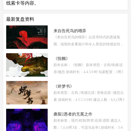
线索卡等内容。
最新复盘资料
来自告死鸟的嘲弄
《来自告死鸟的嘲弄》以其哥特式的悬疑氛
围、缜密的多重诡计和令人屏息的情感反转，
自面世以来便稳居硬核推理本热门榜单。本指
南将从线索流程梳理、角色任务解析、核心诡
《惊阙》
剧本名称：《惊阙》 剧本类型：古风/情感/还
计拆
原/微恐 游戏时长：4-4.5小时 玩家配置：3男3
女(不建议反串) 本文仅为《惊阙》剧本杀部分
体验测评内容，复盘答案仅需2步： (1)关注微
《烬梦书》
剧本类型：古风 | 情感沉浸 | 变格还原 | 微恐元
信公
素 游戏时长：4.5-5.5小时 建议人数：6人(3男3
女，部分角色不建议反串) 推荐人群：喜爱古
风故事、情感细腻、偏好剧情还原的玩家 《烬
撕裂2愚者的无冕之作
剧本标签：现代/机制/阵营/还原/进阶 建议人
梦
数：7人(4男3女，可适当反串) 游戏时长：5-6