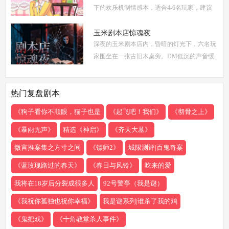
下的欢乐机制情感本，适合4-6名玩家，建议
游戏时长4-5小时。剧本巧妙融合了商业竞
争、家族恩怨与情感纠葛，以轻松幽默的笔触
玉米剧本店惊魂夜
深夜的玉米剧本店内，昏暗的灯光下，六名玩
描绘了一
家围坐在一张古旧木桌旁。DM低沉的声音缓
缓响起：欢迎来到玉米剧本店，今夜，你们将
共同经历一场永生难忘的惊魂夜...随着剧本展
热门复盘剧本
开，
《狗子看你不顺眼，猫子也是
《起飞吧！我们》
《彻骨之上》
《暴雨无声》
精选《神启》
《齐天大墓》
微言推案集之方寸之间
《镖师2》
城限测评|百鬼奇案
《蓝玫瑰路过的春天》
《春日与风铃》
吃来的爱
我将在18岁后分裂成很多人
92号警亭（我是谜）
《我祝你孤独也祝你幸福》
我是谜系列|谁杀了我的鸡
《鬼把戏》
《十角教堂杀人事件》