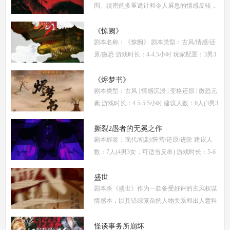
围、缜密的多重诡计和令人屏息的情感反转，
自面世以来便稳居硬核推理本热门榜单。本指
南将从线索流程梳理、角色任务解析、核心诡
《惊阙》
剧本名称：《惊阙》 剧本类型：古风/情感/还
计拆
原/微恐 游戏时长：4-4.5小时 玩家配置：3男3
女(不建议反串) 本文仅为《惊阙》剧本杀部分
体验测评内容，复盘答案仅需2步： (1)关注微
《烬梦书》
剧本类型：古风 | 情感沉浸 | 变格还原 | 微恐元
信公
素 游戏时长：4.5-5.5小时 建议人数：6人(3男3
女，部分角色不建议反串) 推荐人群：喜爱古
风故事、情感细腻、偏好剧情还原的玩家 《烬
撕裂2愚者的无冕之作
剧本标签：现代/机制/阵营/还原/进阶 建议人
梦
数：7人(4男3女，可适当反串) 游戏时长：5-6
小时 剧本类型：阵营对抗为主，情感还原为辅
《撕裂2愚者的无冕之作》玩家点评关键词：
盛世
剧本杀《盛世》作为一款备受好评的古风权谋
机制
情感本，以其错综复杂的人物关系和出人意料
的反转剧情，吸引了大量玩家。本文将为你提
供全面的复盘解析，包括角色攻略、关键线索
怪谈事务所崩坏