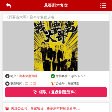
悬疑剧本复盘
《我要当大哥》剧本杀复盘攻略
简介：
剧本复盘资料
微信客服：
lq02217777
更新时间：
20-10-23
公众号：居家项目
领取（复盘剧透资料）
关注公众号：居家项目，更多剧本持续更新中.....