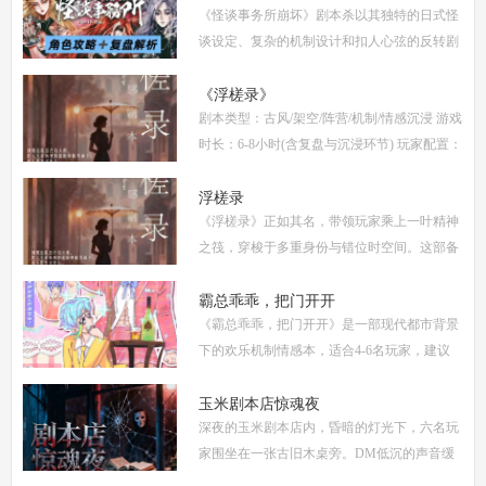
《怪谈事务所崩坏》剧本杀以其独特的日式怪
解
谈设定、复杂的机制设计和扣人心弦的反转剧
情，迅速在剧本杀圈内引发热议。本指南将从
复盘、体验测评、新本攻略、类型时间和玩家
《浮槎录》
剧本类型：古风/架空/阵营/机制/情感沉浸 游戏
点
时长：6-8小时(含复盘与沉浸环节) 玩家配置：
6人(3男3女，部分店家支持反串，但建议按性
别选择以增强代入感) 适合玩家：适合喜爱深
浮槎录
《浮槎录》正如其名，带领玩家乘上一叶精神
度
之筏，穿梭于多重身份与错位时空间。这部备
受瞩目的剧本杀作品，以其独特的叙事结构、
精密的机制设计和深刻的人性探讨，在剧本杀
霸总乖乖，把门开开
《霸总乖乖，把门开开》是一部现代都市背景
圈
下的欢乐机制情感本，适合4-6名玩家，建议
游戏时长4-5小时。剧本巧妙融合了商业竞
争、家族恩怨与情感纠葛，以轻松幽默的笔触
玉米剧本店惊魂夜
深夜的玉米剧本店内，昏暗的灯光下，六名玩
描绘了一
家围坐在一张古旧木桌旁。DM低沉的声音缓
缓响起：欢迎来到玉米剧本店，今夜，你们将