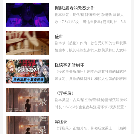
女，部分角色不建议反串) 推荐人群：喜爱古
风故事、情感细腻、偏好剧情还原的玩家 《烬
撕裂2愚者的无冕之作
剧本标签：现代/机制/阵营/还原/进阶 建议人
梦
数：7人(4男3女，可适当反串) 游戏时长：5-6
小时 剧本类型：阵营对抗为主，情感还原为辅
《撕裂2愚者的无冕之作》玩家点评关键词：
盛世
剧本杀《盛世》作为一款备受好评的古风权谋
机制
情感本，以其错综复杂的人物关系和出人意料
的反转剧情，吸引了大量玩家。本文将为你提
供全面的复盘解析，包括角色攻略、关键线索
怪谈事务所崩坏
《怪谈事务所崩坏》剧本杀以其独特的日式怪
解
谈设定、复杂的机制设计和扣人心弦的反转剧
情，迅速在剧本杀圈内引发热议。本指南将从
复盘、体验测评、新本攻略、类型时间和玩家
《浮槎录》
剧本类型：古风/架空/阵营/机制/情感沉浸 游戏
点
时长：6-8小时(含复盘与沉浸环节) 玩家配置：
6人(3男3女，部分店家支持反串，但建议按性
别选择以增强代入感) 适合玩家：适合喜爱深
浮槎录
《浮槎录》正如其名，带领玩家乘上一叶精神
度