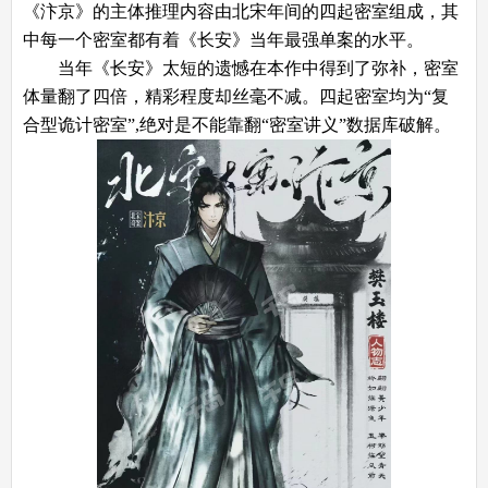
《汴京》的主体推理内容由北宋年间的四起密室组成，其
中每一个密室都有着《长安》当年最强单案的水平。
当年《长安》太短的遗憾在本作中得到了弥补，密室
体量翻了四倍，精彩程度却丝毫不减。四起密室均为“复
合型诡计密室”,绝对是不能靠翻“密室讲义”数据库破解。