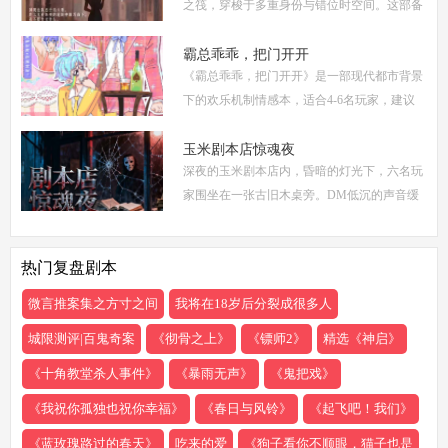
之筏，穿梭于多重身份与错位时空间。这部备
受瞩目的剧本杀作品，以其独特的叙事结构、
精密的机制设计和深刻的人性探讨，在剧本杀
霸总乖乖，把门开开
《霸总乖乖，把门开开》是一部现代都市背景
圈
下的欢乐机制情感本，适合4-6名玩家，建议
游戏时长4-5小时。剧本巧妙融合了商业竞
争、家族恩怨与情感纠葛，以轻松幽默的笔触
玉米剧本店惊魂夜
深夜的玉米剧本店内，昏暗的灯光下，六名玩
描绘了一
家围坐在一张古旧木桌旁。DM低沉的声音缓
缓响起：欢迎来到玉米剧本店，今夜，你们将
共同经历一场永生难忘的惊魂夜...随着剧本展
热门复盘剧本
开，
微言推案集之方寸之间
我将在18岁后分裂成很多人
城限测评|百鬼奇案
《彻骨之上》
《镖师2》
精选《神启》
《十角教堂杀人事件》
《暴雨无声》
《鬼把戏》
《我祝你孤独也祝你幸福》
《春日与风铃》
《起飞吧！我们》
《蓝玫瑰路过的春天》
吃来的爱
《狗子看你不顺眼，猫子也是