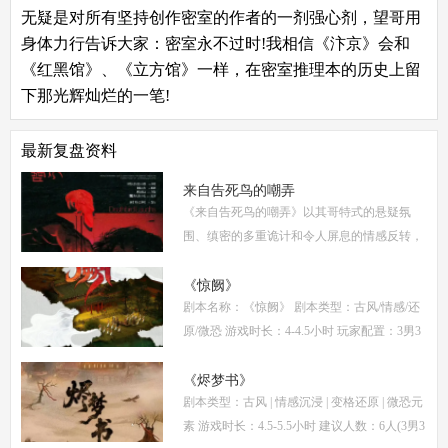
无疑是对所有坚持创作密室的作者的一剂强心剂，望哥用
身体力行告诉大家：密室永不过时!我相信《汴京》会和
《红黑馆》、《立方馆》一样，在密室推理本的历史上留
下那光辉灿烂的一笔!
最新复盘资料
来自告死鸟的嘲弄
《来自告死鸟的嘲弄》以其哥特式的悬疑氛
围、缜密的多重诡计和令人屏息的情感反转，
自面世以来便稳居硬核推理本热门榜单。本指
南将从线索流程梳理、角色任务解析、核心诡
《惊阙》
剧本名称：《惊阙》 剧本类型：古风/情感/还
计拆
原/微恐 游戏时长：4-4.5小时 玩家配置：3男3
女(不建议反串) 本文仅为《惊阙》剧本杀部分
体验测评内容，复盘答案仅需2步： (1)关注微
《烬梦书》
剧本类型：古风 | 情感沉浸 | 变格还原 | 微恐元
信公
素 游戏时长：4.5-5.5小时 建议人数：6人(3男3