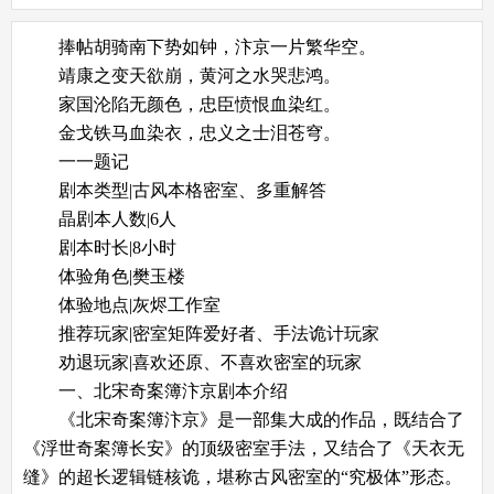
捧帖胡骑南下势如钟，汴京一片繁华空。
靖康之变天欲崩，黄河之水哭悲鸿。
家国沦陷无颜色，忠臣愤恨血染红。
金戈铁马血染衣，忠义之士泪苍穹。
一一题记
剧本类型|古风本格密室、多重解答
晶剧本人数|6人
剧本时长|8小时
体验角色|樊玉楼
体验地点|灰烬工作室
推荐玩家|密室矩阵爱好者、手法诡计玩家
劝退玩家|喜欢还原、不喜欢密室的玩家
一、
北宋奇案簿汴京
剧本介绍
《北宋奇案簿汴京》是一部集大成的作品，既结合了
《浮世奇案簿长安》的顶级密室手法，又结合了《天衣无
缝》的超长逻辑链核诡，堪称古风密室的“究极体”形态。