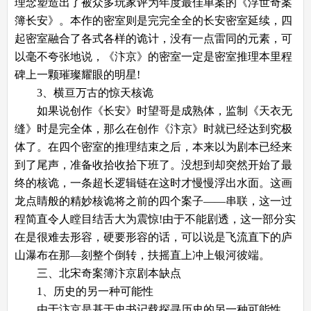
理念塑造出了被众多玩家评为年度最佳单案的《浮世奇案
簿长安》。本作的密室则是完完全全的长安密室延续，四
起密室融合了各式各样的诡计，没有一点雷同的元素，可
以毫不夸张地说，《汴京》的密室一定是密室推理本里程
碑上一颗璀璨耀眼的明星!
3、横亘万古的惊天核诡
如果说创作《长安》时望哥是成熟体，监制《天衣无
缝》时是完全体，那么在创作《汴京》时就已经达到究极
体了。在四个密室的推理结束之后，本来以为剧本已经来
到了尾声，准备收拾收拾下班了。没想到却突然开始了最
终的核诡，一条超长逻辑链在这时才慢慢浮出水面。这画
龙点睛般的精妙核诡将之前的四个案子——串联，这一过
程简直令人瞠目结舌大为震惊!由于不能剧透，这一部分实
在是很难去形容，硬要形容的话，可以说是飞流直下的庐
山瀑布在那—刻整个倒转，扶摇直上冲上银河彼端。
三、
北宋奇案簿汴京
剧本缺点
1、历史的另一种可能性
由于汴京是基于史书记载探寻历史的另一种可能性，