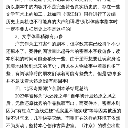
所以剧本中的内容并不是完全符合真实历史的。存在一些
文学艺术上的加工，就如同《满江红》同样进行了改编，
历史上秦桧也不可能真的大声朗诵吧?所以体验本剧本时
一定不要去杠历史上不是这样的!
2、文字体量稍微有点多
汴京作为主打案件的剧本，但字数其实已经持平不少
还原本了。案件的阅读量比起寻常的密室本字数偏多，读
本所花的时间可能会稍长一些。由于望哥想要让玩家身临
其境地体验到北宋的历史，所以在人物故事中着墨也多了
些，有阅读障碍的朋友们读着可能有些费力。但是!故事多
并不意味着大还原!没有那回事!
四、
北宋奇案簿汴京剧本杀
结尾总结
2023年被称为“大还原之年”,自年初开启还原之风之
后，无数还原优秀的作品脱颖而出，而案件本、密室本则
因为“有杠点”“鱼线烂梗“现实里不能实现"等等因素被压的
喘不过气来，几乎快要灭绝。而望哥在这样的环境下依然
不为所动，坚持本心创作古风密室。《汴京》的横空出世