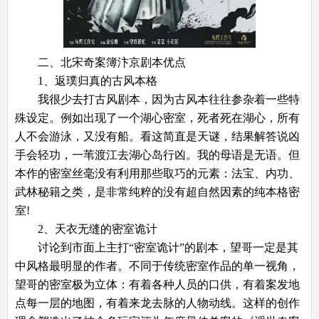
二、
北宋奇案簿汴京
剧本优点
1、返璞归真的古风本格
我很少去打古风剧本，因为古风本往往参杂着一些特
殊设定。例如出现了一个湖心密室，死者死在湖心，所有
人不会游泳，又没有船。看这简直是天谜，结果解答说凶
手会轻功，一苇渡江去湖心岛行凶。我的母语是无语。但
本作的密室丝毫没有利用那些取巧的元素：法宝、内功、
武林秘籍之类，是非常纯粹的没有超自然因素的纯本格密
室!
2、天衣无缝的密室诡计
讨论到市面上主打“密室诡计”的剧本，望哥一定是其
中风格最明显的作者。不同于传统密室作品的单一视角，
望哥的密室极为立体：有着各种人员的口供，有着案发地
点每一层的地图，有着来龙去脉的人物动线。这样的创作