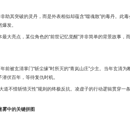
非助其突破的灵丹，而是外表相似却蕴含“噬魂散”的毒丹。此毒
然爆发。
大亮点，某位角色的“前世记忆觉醒”并非简单的背景故事，
前被玄清掌门“斩尘缘”时所灭的“青岚山庄”少主。当年玄清为
子潜伏百年，等待复仇时机。
道不惜斩情灭性”规则的终极反抗。凌虚子的行动逻辑贯穿一
迷雾中的关键拼图