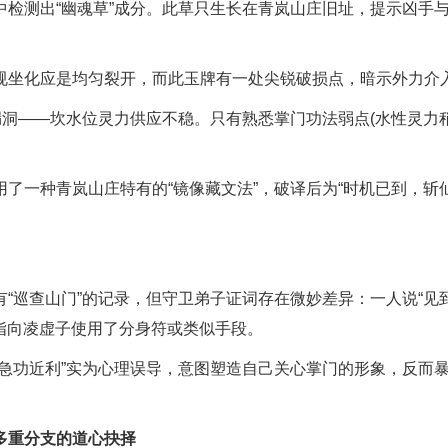
测出“幽魂草”成分。此草只生长在青岚山庄旧址，提示凶手
坐化应是均匀裂开，而此玉牌有一处尖锐破损点，暗示外力介
洞——坎水位灵力供应不稳。只有熟悉掌门功法弱点(水性灵力稍
一种青岚山庄特有的“镜像藏文法”，破译后为“时机已到，斩
巡查山门”的记录，但守卫弟子证词存在微妙差异：一人说“见
盾指向凌虚子使用了分身符或类似手段。
功近利”实为心理误导，意图塑造自己关心掌门的形象，反而
多重分支的道心抉择