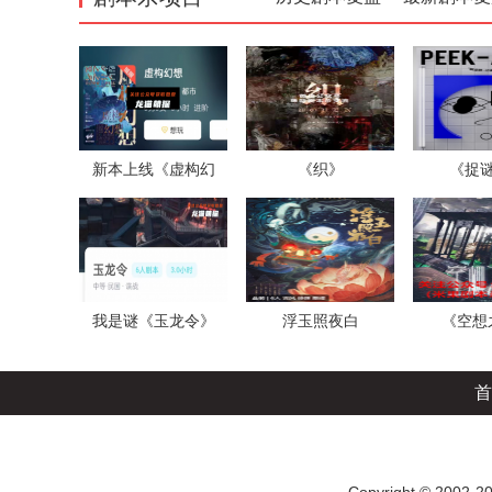
新本上线《虚构幻
《织》
《捉
想》
我是谜《玉龙令》
浮玉照夜白
《空想
首