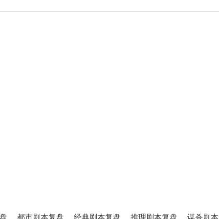
盘
都市剧本复盘
经典剧本复盘
推理剧本复盘
谋杀剧本