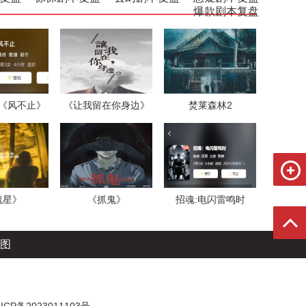
爆款剧本复盘
《风不止》
《让我留在你身边》
焚莱森林2
流星》
《抓鬼》
招魂:电闪雷鸣时
图