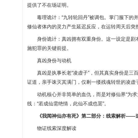
提供了不在场证明。
毒理诡计：“九转轮回丹”被调包。掌门服下的并
修仙者体内的灵力产生延迟反应，在运转周天后突
身份诡计：真凶拥有双重身份。这一设定是剧本最
施犯罪的关键前提。
真凶身份与动机
真凶是执事长老“凌虚子”，但其真实身份是三百年
证道，亲手诛灭其满门，仅剩一缕残魂转世的凌虚
动机核心并非简单的血仇，而是对修仙界“为求大
线：“若成仙需绝情，此仙不成也罢”。
《我闻神仙亦有死》第二部分：线索解析——
物证线索深度解读