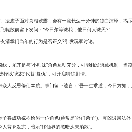
。凌虚子面对真相败露，会有一段长达十分钟的独白演绎，揭
飞魄散前留下发问：“今日尔等诛我，他日何人诛天?”
玄清掌门当年的行为是否正义?引发玩家讨论。
，尤其是与“小师妹”角色互动充分，可能触发隐藏机制。当
选择以“宽恕”代替“复仇”，可开启特殊剧情。
众人反思修仙本质。掌门留下遗言：“吾一生求道，今日方知，
将成功嫁祸给另一位角色(通常是“外门弟子”)。真凶逍遥法外
人背脊发凉，暗示“修仙界的黑暗从未消散”。