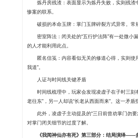
炼丹房残渣：表面显示为炼丹失败，实则残渣中检
惨案的联系。
破损的本命玉牌：掌门玉牌碎裂方式异常。常规
密室阵法：闭关处的“五行护法阵”有一处微小漏
的人才能利用此点。
匿名信笺：内容看似无关的修道心得，实则使用了
我道”。
人证与时间线关键矛盾
时间线梳理中，玩家会发现凌虚子在子时三刻有“
老往东”，另一人却说“长老从西面而来”。这一矛
此外，凌虚子主动提及的“三日前曾劝掌门勿要急
对掌门闭关细节的过度了解。
《我闻神仙亦有死》第三部分：结局演绎——