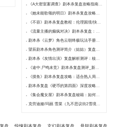
《A大密室案调查》剧本杀复盘攻略指南：密室手
《她未能歌颂的明日》剧本杀复盘攻略指南：抉
《不容》剧本杀复盘教程：伦理困境/抉择机制
《流量主播的癫疯对决》剧本杀复盘：主播内卷
剧本杀《云梦》角色云朝终极玩法手册：9.6小时
望辰剧本杀角色测评简介（姑姑）复盘解析/完整
剧本杀《友情出演》复盘解析测评：核诡惊艳，
《途中:尸鸣未竞》剧本杀复盘测评_新本体验_角
《摸鱼》剧本杀复盘攻略：适合熟人局与简单易
剧本杀复盘《硬币的第四面》深度攻略：角色视
《集会魔女屋》剧本杀复盘秘籍：如何巧妙利用
克劳迪娅/玛丽.雪菜（九不思议街2雪境奇航）角
复盘
惊悚剧本复盘
玄幻剧本复盘
悬疑剧本复盘