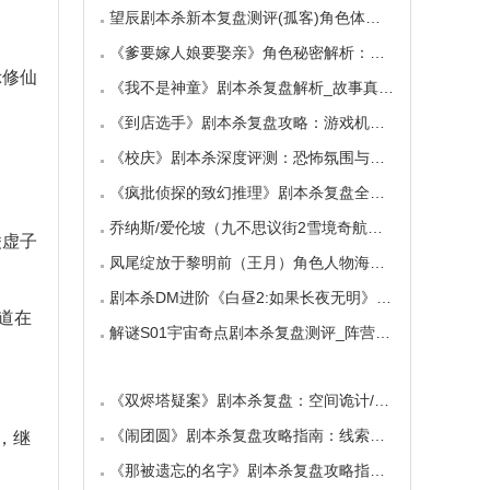
望辰剧本杀新本复盘测评(孤客)角色体验及任务玩
《爹要嫁人娘要娶亲》角色秘密解析：那些“普
示修仙
《我不是神童》剧本杀复盘解析_故事真相_案件答
《到店选手》剧本杀复盘攻略：游戏机制与推理
《校庆》剧本杀深度评测：恐怖氛围与推理逻辑
《疯批侦探的致幻推理》剧本杀复盘全解析：欢
乔纳斯/爱伦坡（九不思议街2雪境奇航）角色是不
凌虚子
凤尾绽放于黎明前（王月）角色人物海报_CP线_任
剧本杀DM进阶《白昼2:如果长夜无明》中的角色复
道在
解谜S01宇宙奇点剧本杀复盘测评_阵营_凶手_答案
《双烬塔疑案》剧本杀复盘：空间诡计/真相推理
《闹团圆》剧本杀复盘攻略指南：线索流程/角色
，继
《那被遗忘的名字》剧本杀复盘攻略指南：记忆