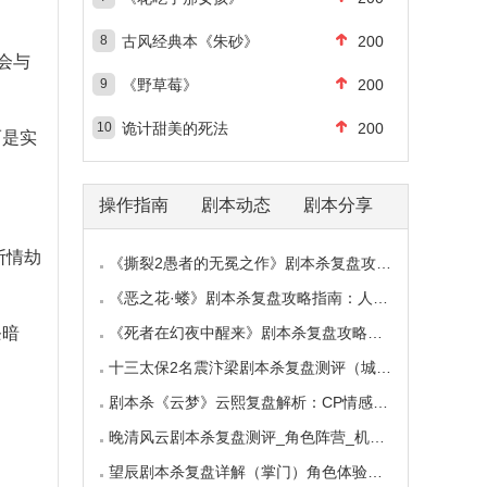
8
古风经典本《朱砂》
200
会与
9
《野草莓》
200
10
诡计甜美的死法
200
而是实
操作指南
剧本动态
剧本分享
断情劫
《撕裂2愚者的无冕之作》剧本杀复盘攻略指南：
《恶之花·蝼》剧本杀复盘攻略指南：人性推演
条暗
《死者在幻夜中醒来》剧本杀复盘攻略指南：叙
十三太保2名震汴梁剧本杀复盘测评（城限本）线
剧本杀《云梦》云熙复盘解析：CP情感线+核心诡
晚清风云剧本杀复盘测评_角色阵营_机制规则_线
望辰剧本杀复盘详解（掌门）角色体验测评/完整