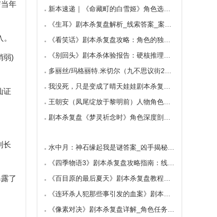
与当年
新本速递｜《命藏町的白雪姬》角色选择指南：
《生耳》剧本杀复盘解析_线索答案_案件推理_故
入。
《看笑话》剧本杀复盘攻略：角色的独特视角与
《别回头》剧本杀体验报告：硬核推理与恐怖演
弱)
多丽丝/玛格丽特.米切尔（九不思议街2雪境奇航
我没死，只是变成了晴天娃娃剧本杀复盘测评（
仙证
王朝安（凤尾绽放于黎明前）人物角色海报简介
剧本杀复盘《梦灵祈念时》角色深度剖析：每个
到长
水中月：神石缘起我是谜答案_凶手揭秘_线索任务
《四季物语3》剧本杀复盘攻略指南：线索抉择
暴露了
《百目原的最后夏天》剧本杀复盘教程：百目诅
《连环杀人犯那些事引发的血案》剧本杀复盘：
《像素对决》剧本杀复盘详解_角色任务_线索答案