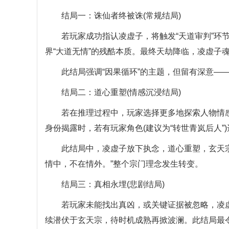
结局一：诛仙者终被诛(常规结局)
若玩家成功指认凌虚子，将触发“天道审判”环节
界“大道无情”的残酷本质。最终天劫降临，凌虚子魂
此结局强调“因果循环”的主题，但留有深意——
结局二：道心重塑(情感沉浸结局)
若在推理过程中，玩家选择更多地探索人物情感线
身份揭露时，若有玩家角色(建议为“转世青岚后人”)
此结局中，凌虚子放下执念，道心重塑，玄天宗
情中，不在情外。”整个宗门理念发生转变。
结局三：真相永埋(悲剧结局)
若玩家未能找出真凶，或关键证据被忽略，凌虚子
续潜伏于玄天宗，待时机成熟再掀波澜。此结局最令