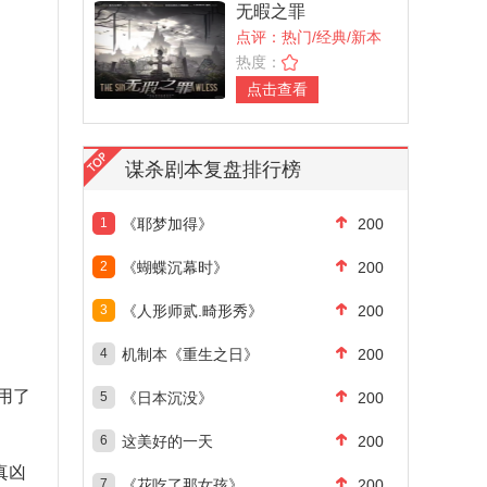
无暇之罪
点评：热门/经典/新本
热度：
点击查看
谋杀剧本复盘排行榜
1
《耶梦加得》
200
2
《蝴蝶沉幕时》
200
3
《人形师贰.畸形秀》
200
4
机制本《重生之日》
200
用了
5
《日本沉没》
200
6
这美好的一天
200
真凶
7
《花吃了那女孩》
200