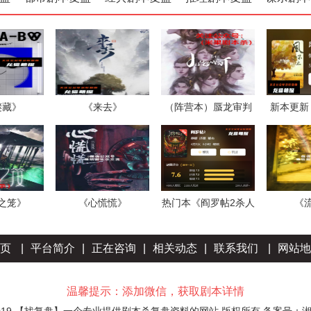
谜藏》
《来去》
（阵营本）蜃龙审判
新本更新
之笼》
《心慌慌》
热门本《阎罗帖2杀人
《
者的预判
页
|
平台简介
|
正在咨询
|
相关动态
|
联系我们
|
网站地
温馨提示：添加微信，获取剧本详情