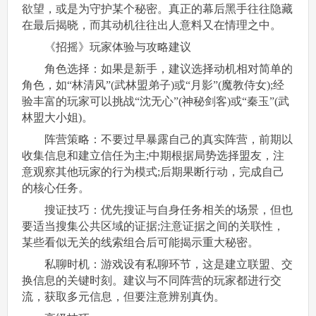
欲望，或是为守护某个秘密。真正的幕后黑手往往隐藏
在最后揭晓，而其动机往往出人意料又在情理之中。
《招摇》玩家体验与攻略建议
角色选择：如果是新手，建议选择动机相对简单的
角色，如“林清风”(武林盟弟子)或“月影”(魔教侍女);经
验丰富的玩家可以挑战“沈无心”(神秘剑客)或“秦玉”(武
林盟大小姐)。
阵营策略：不要过早暴露自己的真实阵营，前期以
收集信息和建立信任为主;中期根据局势选择盟友，注
意观察其他玩家的行为模式;后期果断行动，完成自己
的核心任务。
搜证技巧：优先搜证与自身任务相关的场景，但也
要适当搜集公共区域的证据;注意证据之间的关联性，
某些看似无关的线索组合后可能揭示重大秘密。
私聊时机：游戏设有私聊环节，这是建立联盟、交
换信息的关键时刻。建议与不同阵营的玩家都进行交
流，获取多元信息，但要注意辨别真伪。