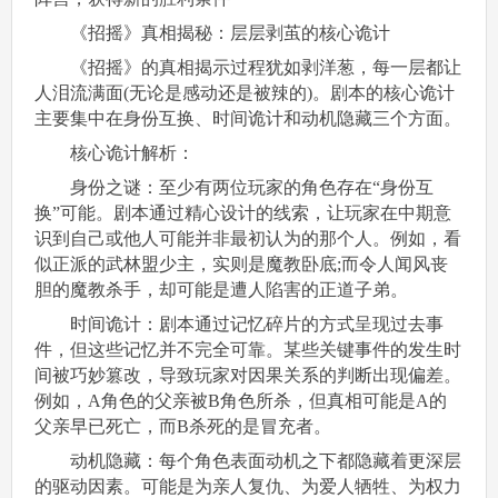
《招摇》真相揭秘：层层剥茧的核心诡计
《招摇》的真相揭示过程犹如剥洋葱，每一层都让
人泪流满面(无论是感动还是被辣的)。剧本的核心诡计
主要集中在身份互换、时间诡计和动机隐藏三个方面。
核心诡计解析：
身份之谜：至少有两位玩家的角色存在“身份互
换”可能。剧本通过精心设计的线索，让玩家在中期意
识到自己或他人可能并非最初认为的那个人。例如，看
似正派的武林盟少主，实则是魔教卧底;而令人闻风丧
胆的魔教杀手，却可能是遭人陷害的正道子弟。
时间诡计：剧本通过记忆碎片的方式呈现过去事
件，但这些记忆并不完全可靠。某些关键事件的发生时
间被巧妙篡改，导致玩家对因果关系的判断出现偏差。
例如，A角色的父亲被B角色所杀，但真相可能是A的
父亲早已死亡，而B杀死的是冒充者。
动机隐藏：每个角色表面动机之下都隐藏着更深层
的驱动因素。可能是为亲人复仇、为爱人牺牲、为权力