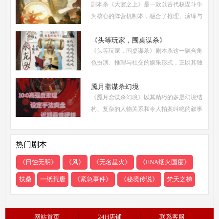
剧本杀《大宴之上》是一款以古代权谋斗争
部令人着迷
为核心的阵营机制本，融合了推理、演绎与
策略博弈，自上市以来热度持续攀升。无论
是新手还是老玩家，都能在这场充满诡谲风
《头等玩家，围桌谋杀》
《头等玩家，围桌谋杀》剧本杀这一融合角
云的宴会中
色扮演、推理与社交的娱乐形式，正以其独
特的魅力吸引着越来越多追求沉浸式体验的
现代人。然而，从新手到头等玩家的蜕变，
魇月斋谋杀幻境
《魇月斋谋杀幻境》以其精巧的多层幻境结
需要掌握一
构、复杂的人物关系和令人拍案叫绝的叙事
诡计，成为了近期剧本杀市场的热门之作。
本文将带你深入这个光怪陆离的幻境世界，
热门剧本
从类型定位
《日蚀无明》
《风》
《无名星火》
《ENA烟火国度》
扶桑
一纸荒唐
《紧急事件》
《秘境传说》
梵天之梯
网站首页
24H店铺
联系客服