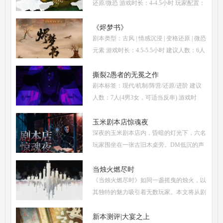
还原/微恐 游戏时长：4-4.5小时 玩家配置：
3男3女(不建议反串) 本文仅为《惊阙》剧本
杀部分体验测评内容，复盘答案仅需2步：
《烬梦书》
剧本类型：古风 | 情感沉浸 | 变格还原 | 微恐
(1)关注微信公
元素 游戏时长：4.5-5.5小时 建议人数：6人
(3男3女，部分角色不建议反串) 推荐人群：
喜爱古风故事、情感细腻、偏好剧情还原的
撕裂2愚者的无冕之作
剧本标签：现代/机制/阵营/还原/进阶 建议
玩家 《烬梦
人数：7人(4男3女，可适当反串) 游戏时
长：5-6小时 剧本类型：阵营对抗为主，情
感还原为辅 《撕裂2愚者的无冕之作》玩家
玉米剧本店惊魂夜
深夜的玉米剧本店内，昏暗的灯光下，六名
点评关键词： 机制
玩家围坐在一张古旧木桌旁。DM低沉的声
音缓缓响起：欢迎来到玉米剧本店，今夜，
你们将共同经历一场永生难忘的惊魂夜...随
当烛火燃尽时
《当烛火燃尽时》如同一盏摇曳的烛火，以
着剧本展开，
其独特的魅力吸引着无数玩家。本文将从剧
本杀复盘、体验测评、新本攻略、类型时间
和玩家点评五大关键要素出发，全面解析这
新本测评|大宴之上