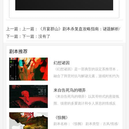
上一篇：上一篇：
《月宴群山》剧本杀复盘攻略指南：谜题解析/
暗线推演/结局复盘
下一篇：下一篇：没有了
剧本推荐
幻想诸因
《幻想诸因》是一部典型的设定系推理本，
融合了阵营对抗与解谜元素，游戏时长约为
5-6小时，适合6人配置(3男3女，可反串)。
从难度系数来看，属于进阶硬核级别，既保
来自告死鸟的嘲弄
《来自告死鸟的嘲弄》以其哥特式的悬疑氛
持了足够的推
围、缜密的多重诡计和令人屏息的情感反
转，自面世以来便稳居硬核推理本热门榜
单。本指南将从线索流程梳理、角色任务解
《惊阙》
剧本名称：《惊阙》 剧本类型：古风/情感/
析、核心诡计拆