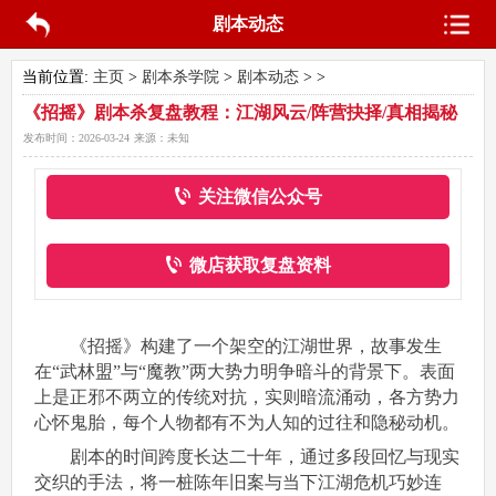
剧本动态
当前位置:
主页
>
剧本杀学院
>
剧本动态
> >
《招摇》剧本杀复盘教程：江湖风云/阵营抉择/真相揭秘
发布时间：
2026-03-24
来源：
未知
关注微信公众号
微店获取复盘资料
《招摇》构建了一个架空的江湖世界，故事发生
在“武林盟”与“魔教”两大势力明争暗斗的背景下。表面
上是正邪不两立的传统对抗，实则暗流涌动，各方势力
心怀鬼胎，每个人物都有不为人知的过往和隐秘动机。
剧本的时间跨度长达二十年，通过多段回忆与现实
交织的手法，将一桩陈年旧案与当下江湖危机巧妙连