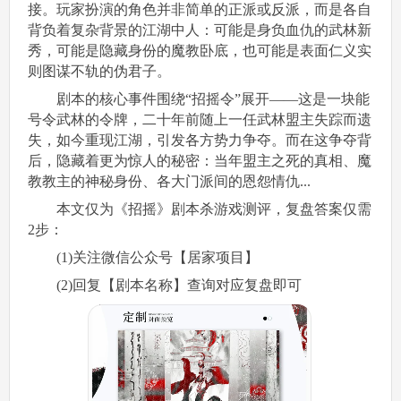
接。玩家扮演的角色并非简单的正派或反派，而是各自
背负着复杂背景的江湖中人：可能是身负血仇的武林新
秀，可能是隐藏身份的魔教卧底，也可能是表面仁义实
则图谋不轨的伪君子。
剧本的核心事件围绕“招摇令”展开——这是一块能
号令武林的令牌，二十年前随上一任武林盟主失踪而遗
失，如今重现江湖，引发各方势力争夺。而在这争夺背
后，隐藏着更为惊人的秘密：当年盟主之死的真相、魔
教教主的神秘身份、各大门派间的恩怨情仇...
本文仅为《招摇》剧本杀游戏测评，复盘答案仅需
2步：
(1)关注微信公众号【居家项目】
(2)回复【剧本名称】查询对应复盘即可