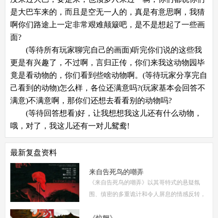
是大巴车来的，而且是空无一人的，真是有意思啊，我猜
啊你们路途上一定非常艰难颠簸吧，是不是想起了一些画
面?
(等待所有玩家聊完自己的画面)听完你们说的这些我
更是有兴趣了，不过啊，言归正传，你们来我这动物园毕
竟是看动物的，你们看到些啥动物啊。(等待玩家分享完自
己看到的动物)怎么样，各位还满意吗?(玩家基本会回答不
满意)不满意啊，那你们还想去看看别的动物吗?
(等待回答想看)好，让我想想我这儿还有什么动物，
哦，对了，我这儿还有一对儿鸳鸯!
最新复盘资料
来自告死鸟的嘲弄
《来自告死鸟的嘲弄》以其哥特式的悬疑氛
围、缜密的多重诡计和令人屏息的情感反转，
自面世以来便稳居硬核推理本热门榜单。本指
南将从线索流程梳理、角色任务解析、核心诡