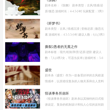
《惊阙》
剧本名称：《惊阙》 剧本类型：古风/情感/还
计拆
原/微恐 游戏时长：4-4.5小时 玩家配置：3男3
女(不建议反串) 本文仅为《惊阙》剧本杀部分
体验测评内容，复盘答案仅需2步： (1)关注微
《烬梦书》
剧本类型：古风 | 情感沉浸 | 变格还原 | 微恐元
信公
素 游戏时长：4.5-5.5小时 建议人数：6人(3男3
女，部分角色不建议反串) 推荐人群：喜爱古
风故事、情感细腻、偏好剧情还原的玩家 《烬
撕裂2愚者的无冕之作
剧本标签：现代/机制/阵营/还原/进阶 建议人
梦
数：7人(4男3女，可适当反串) 游戏时长：5-6
小时 剧本类型：阵营对抗为主，情感还原为辅
《撕裂2愚者的无冕之作》玩家点评关键词：
盛世
剧本杀《盛世》作为一款备受好评的古风权谋
机制
情感本，以其错综复杂的人物关系和出人意料
的反转剧情，吸引了大量玩家。本文将为你提
供全面的复盘解析，包括角色攻略、关键线索
怪谈事务所崩坏
《怪谈事务所崩坏》剧本杀以其独特的日式怪
解
谈设定、复杂的机制设计和扣人心弦的反转剧