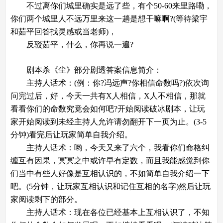
不过离你们城里确实是远了些，有个50-60来里路嘞，
你们两个城里人不远万里来这一趟是想干嘛啊?(等待梁宇
和茹平回答找灵感或当老师)，
反驳茹平，什么，你再说一遍?
剧本杀《尘》部分剧透答案信息简介：
主持人话术：(例：你?冯远声?你相信命数吗?)依次询
问完过后，好，今天一共有X人相信，X人不相信，那就
看看你们的命数究竟会如何吧?开始阅读破冰剧本，让玩
家开始阅读到未经主持人允许请勿翻开下一页为止。(3-5
分钟)看完后让玩家简单自我介绍。
主持人话术：哟，今天又来了六个，我看你们命格纠
缠互有因果，冥冥之中或许早有定数，而且我能感觉到你
们当中有些人好像是互相认识的，不如简单自我介绍一下
吧。(5分钟，让玩家互相认识和记住互相的名字)然后让玩
家阅读剩下的部分。
主持人话术：现在各位已经基本上互相认识了，不知