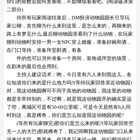
你们的命数会如何发展呢，不如继续看看吧。(阅读破冰第
二部分)
待所有玩家阅读结束后，DM扮演动物园园长引导玩
家公聊，首先聊为什么来到这里，是怎么来的，再聊来的
路上有梦见什么,最后聊动物园里看到了什么动物，在玩家
聊到动物时安排一男一女NPC穿上婚服，准备好碗和酒，
在门口等待，准备拜堂斟酒，有条
件的也可以另外准备一个房间，装饰成拜堂的场景，
在剧本的最后也会用到。
主持人建议话术：哟，今日竟有六人来到我这儿，各
位知道你们来的是什么地方吗?(等待玩家回答亲近动物园)
对，我这动物园啊可不同于其他的动物园，我这里的动物
都是非常特别的，不过啊，就是我这动物园开的确实是远
了些，离城区可是有50-60公里呢，可是今天居然有6人同
时到达，真是稀奇，你们是怎么知道我这动物园的呢?
(等所有玩家聊完)那你们是怎么来的呢?(等玩家回答空
无一人的大巴)那就稀奇了，我记得啊我这动物园门口从来
没来过大巴，要是来，也顶多只来过一辆，你们都说你们