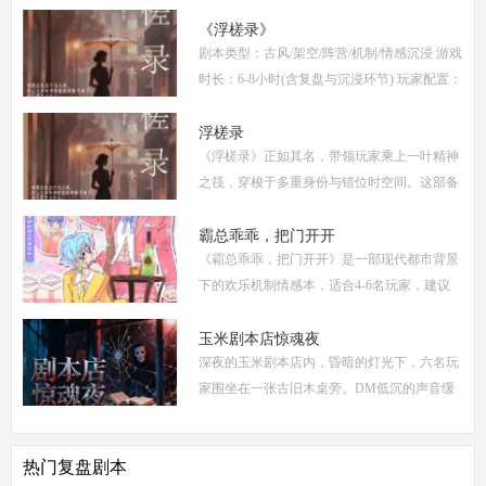
情，迅速在剧本杀圈内引发热议。本指南将从
复盘、体验测评、新本攻略、类型时间和玩家
《浮槎录》
剧本类型：古风/架空/阵营/机制/情感沉浸 游戏
点
时长：6-8小时(含复盘与沉浸环节) 玩家配置：
6人(3男3女，部分店家支持反串，但建议按性
别选择以增强代入感) 适合玩家：适合喜爱深
浮槎录
《浮槎录》正如其名，带领玩家乘上一叶精神
度
之筏，穿梭于多重身份与错位时空间。这部备
受瞩目的剧本杀作品，以其独特的叙事结构、
精密的机制设计和深刻的人性探讨，在剧本杀
霸总乖乖，把门开开
《霸总乖乖，把门开开》是一部现代都市背景
圈
下的欢乐机制情感本，适合4-6名玩家，建议
游戏时长4-5小时。剧本巧妙融合了商业竞
争、家族恩怨与情感纠葛，以轻松幽默的笔触
玉米剧本店惊魂夜
深夜的玉米剧本店内，昏暗的灯光下，六名玩
描绘了一
家围坐在一张古旧木桌旁。DM低沉的声音缓
缓响起：欢迎来到玉米剧本店，今夜，你们将
共同经历一场永生难忘的惊魂夜...随着剧本展
热门复盘剧本
开，