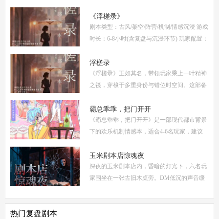
情，迅速在剧本杀圈内引发热议。本指南将从
复盘、体验测评、新本攻略、类型时间和玩家
《浮槎录》
剧本类型：古风/架空/阵营/机制/情感沉浸 游戏
点
时长：6-8小时(含复盘与沉浸环节) 玩家配置：
6人(3男3女，部分店家支持反串，但建议按性
别选择以增强代入感) 适合玩家：适合喜爱深
浮槎录
《浮槎录》正如其名，带领玩家乘上一叶精神
度
之筏，穿梭于多重身份与错位时空间。这部备
受瞩目的剧本杀作品，以其独特的叙事结构、
精密的机制设计和深刻的人性探讨，在剧本杀
霸总乖乖，把门开开
《霸总乖乖，把门开开》是一部现代都市背景
圈
下的欢乐机制情感本，适合4-6名玩家，建议
游戏时长4-5小时。剧本巧妙融合了商业竞
争、家族恩怨与情感纠葛，以轻松幽默的笔触
玉米剧本店惊魂夜
深夜的玉米剧本店内，昏暗的灯光下，六名玩
描绘了一
家围坐在一张古旧木桌旁。DM低沉的声音缓
缓响起：欢迎来到玉米剧本店，今夜，你们将
共同经历一场永生难忘的惊魂夜...随着剧本展
热门复盘剧本
开，