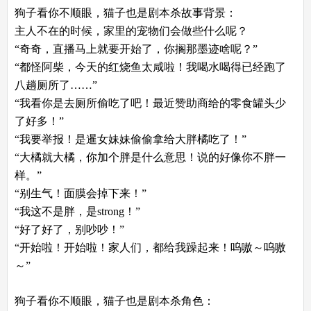
狗子看你不顺眼，猫子也是剧本杀故事背景：
主人不在的时候，家里的宠物们会做些什么呢？
“奇奇，直播马上就要开始了，你搁那墨迹啥呢？”
“都怪阿柴，今天的红烧鱼太咸啦！我喝水喝得已经跑了
八趟厕所了……”
“我看你是去厕所偷吃了吧！最近赞助商给的零食罐头少
了好多！”
“我要举报！是暹女妹妹偷偷拿给大胖橘吃了！”
“大橘就大橘，你加个胖是什么意思！说的好像你不胖一
样。”
“别生气！面膜会掉下来！”
“我这不是胖，是strong！”
“好了好了，别吵吵！”
“开始啦！开始啦！家人们，都给我躁起来！呜嗷～呜嗷
～”
狗子看你不顺眼，猫子也是剧本杀角色：