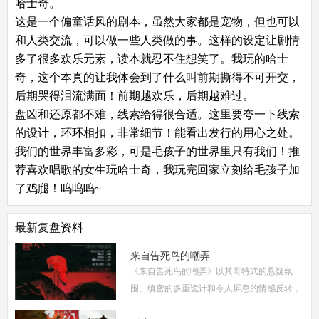
哈士奇。
这是一个偏童话风的剧本，虽然大家都是宠物，但也可以
和人类交流，可以做一些人类做的事。这样的设定让剧情
多了很多欢乐元素，读本就忍不住想笑了。我玩的哈士
奇，这个本真的让我体会到了什么叫前期撕得不可开交，
后期哭得泪流满面！前期越欢乐，后期越难过。
盘凶和还原都不难，线索给得很合适。这里要夸一下线索
的设计，环环相扣，非常细节！能看出发行的用心之处。
我们的世界丰富多彩，可是毛孩子的世界里只有我们！推
荐喜欢唱歌的女生玩哈士奇，我玩完回家立刻给毛孩子加
了鸡腿！呜呜呜~
最新复盘资料
来自告死鸟的嘲弄
《来自告死鸟的嘲弄》以其哥特式的悬疑氛
围、缜密的多重诡计和令人屏息的情感反转，
自面世以来便稳居硬核推理本热门榜单。本指