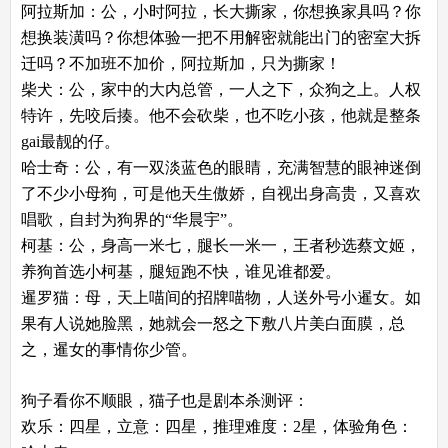
阿拉斯加：公，小时阿拉，长大撕家，你想换家具吗？你
想换装潢吗？你想体验一把不用解密就能出门的密室大拆
迁吗？不加班不加价，阿拉斯加，只为撕家！
柴犬：公，家中的大内总管，一人之下，众狗之上。人权
特许，先咬后揍。他不会砍柴，也不吃小孩，他就是整条
gai最靓的仔。
哈士奇：公，有一双淡蓝色的眼睛，充满智慧的眼神迷倒
了不少小母狗，可是他天生傲娇，自视出身高贵，又喜欢
唱歌，自封为狗界的“华晨宇”。
柯基：公，身高一米七，腿长一米一，王者秒选蔡文姬，
养狗首选小柯基，腿短跑不快，谁见谁都爱。
暹罗猫：母，天上喵间的招牌喵物，人送外号小暹女。如
果有人说她脸黑，她就会一怒之下敷八片美白面膜，总
之，暹女的事情你少管。
狗子看你不顺眼，猫子也是剧本杀测评：
欢乐：四星，立意：四星，推理难度：2星，体验角色：