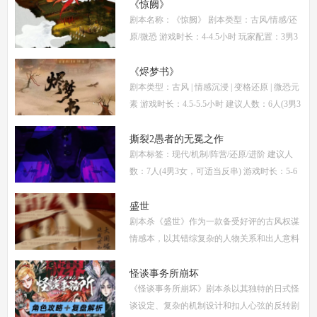
南将从线索流程梳理、角色任务解析、核心诡
《惊阙》
剧本名称：《惊阙》 剧本类型：古风/情感/还
计拆
原/微恐 游戏时长：4-4.5小时 玩家配置：3男3
女(不建议反串) 本文仅为《惊阙》剧本杀部分
体验测评内容，复盘答案仅需2步： (1)关注微
《烬梦书》
剧本类型：古风 | 情感沉浸 | 变格还原 | 微恐元
信公
素 游戏时长：4.5-5.5小时 建议人数：6人(3男3
女，部分角色不建议反串) 推荐人群：喜爱古
风故事、情感细腻、偏好剧情还原的玩家 《烬
撕裂2愚者的无冕之作
剧本标签：现代/机制/阵营/还原/进阶 建议人
梦
数：7人(4男3女，可适当反串) 游戏时长：5-6
小时 剧本类型：阵营对抗为主，情感还原为辅
《撕裂2愚者的无冕之作》玩家点评关键词：
盛世
剧本杀《盛世》作为一款备受好评的古风权谋
机制
情感本，以其错综复杂的人物关系和出人意料
的反转剧情，吸引了大量玩家。本文将为你提
供全面的复盘解析，包括角色攻略、关键线索
怪谈事务所崩坏
《怪谈事务所崩坏》剧本杀以其独特的日式怪
解
谈设定、复杂的机制设计和扣人心弦的反转剧