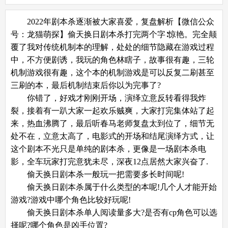
2022年剧本杀逐渐被大家喜爱，复盘解析【微信公众
号：龙猫萌探】偷天换日剧本杀打完两个字∶惊艳。完全颠
覆了我对传统机制本的理解，处处的细节隐藏在游戏过程
中，不方便剧诱，我玩的角色林瞎子，故事很有趣，三轮
机制游戏很有趣，这个本的机制游戏是可以反复二刷甚至
三刷的本，最后机制结束后你以为完事了?
你错了，好戏才刚刚开场，演绎立意反转看得我炸
裂，接着有一趴大家一起欢乐贼爽，大家打完集体站了起
来，热血沸腾了，最后听春马老师复盘太到位了，细节无
处不在，立意太高了，电影式的开场和结尾演绎方式，让
这个剧本不光只是单纯的剧本杀，更像是一场剧本杀电
影，全车玩家打完意犹未尽，深夜12点居然大家兴奋了.
偷天换日剧本杀一般玩一把需要多长时间呢!
偷天换日剧本杀属于什么类型的本呢!几个人才能开始
游戏?游戏中哪个角色比较好玩呢!
偷天换日剧本杀单人阅读量多大?是否有cp角色可以选
择呢?哪个角色是凶手位置?