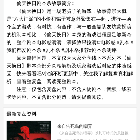
偷天换日剧本杀故事简介∶
《偷天换日》是一场老骗子的游戏，故事背景大概
是"六大门派"的小偷和骗子被意外聚集在—起，进行—场
夺宝的游戏，有对抗，有合作，与一般全靠队友坑蒙拐骗
的机制本相比，《偷天换日》本身的游戏过程是足够新奇
的，整个剧本电影感满满，演择效果拉满!#电影感 #剧本 #
我们都爱剧本杀 #剧本杀 #剧本杀推荐#剧本杀测评
因为篇幅问题，本文仅为大家分享线下本系列本【偷
天换日】剧本杀部分真相解析及玩家游戏后对应的体验感
受，快来看看吧!小编不断更新中，关注我了解复盘真相解
析，查看整复盘，阅读完整剧本。
注意：仅包含复盘内容，不含人物剧本，音频，线索
卡等内容。本文含部分剧透，请勿提前阅读。
最新复盘资料
来自告死鸟的嘲弄
《来自告死鸟的嘲弄》以其哥特式的悬疑氛