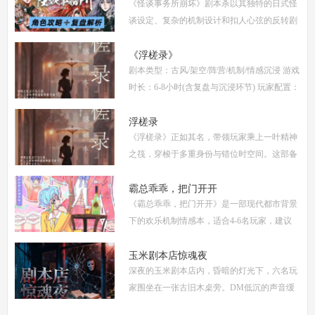
《怪谈事务所崩坏》剧本杀以其独特的日式怪
解
谈设定、复杂的机制设计和扣人心弦的反转剧
情，迅速在剧本杀圈内引发热议。本指南将从
复盘、体验测评、新本攻略、类型时间和玩家
《浮槎录》
剧本类型：古风/架空/阵营/机制/情感沉浸 游戏
点
时长：6-8小时(含复盘与沉浸环节) 玩家配置：
6人(3男3女，部分店家支持反串，但建议按性
别选择以增强代入感) 适合玩家：适合喜爱深
浮槎录
《浮槎录》正如其名，带领玩家乘上一叶精神
度
之筏，穿梭于多重身份与错位时空间。这部备
受瞩目的剧本杀作品，以其独特的叙事结构、
精密的机制设计和深刻的人性探讨，在剧本杀
霸总乖乖，把门开开
《霸总乖乖，把门开开》是一部现代都市背景
圈
下的欢乐机制情感本，适合4-6名玩家，建议
游戏时长4-5小时。剧本巧妙融合了商业竞
争、家族恩怨与情感纠葛，以轻松幽默的笔触
玉米剧本店惊魂夜
深夜的玉米剧本店内，昏暗的灯光下，六名玩
描绘了一
家围坐在一张古旧木桌旁。DM低沉的声音缓
缓响起：欢迎来到玉米剧本店，今夜，你们将