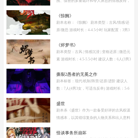
围、缜密的多重诡计和令人屏息的情感反转，
自面世以来便稳居硬核推理本热门榜单。本指
南将从线索流程梳理、角色任务解析、核心诡
《惊阙》
剧本名称：《惊阙》 剧本类型：古风/情感/还
计拆
原/微恐 游戏时长：4-4.5小时 玩家配置：3男3
女(不建议反串) 本文仅为《惊阙》剧本杀部分
体验测评内容，复盘答案仅需2步： (1)关注微
《烬梦书》
剧本类型：古风 | 情感沉浸 | 变格还原 | 微恐元
信公
素 游戏时长：4.5-5.5小时 建议人数：6人(3男3
女，部分角色不建议反串) 推荐人群：喜爱古
风故事、情感细腻、偏好剧情还原的玩家 《烬
撕裂2愚者的无冕之作
剧本标签：现代/机制/阵营/还原/进阶 建议人
梦
数：7人(4男3女，可适当反串) 游戏时长：5-6
小时 剧本类型：阵营对抗为主，情感还原为辅
《撕裂2愚者的无冕之作》玩家点评关键词：
盛世
剧本杀《盛世》作为一款备受好评的古风权谋
机制
情感本，以其错综复杂的人物关系和出人意料
的反转剧情，吸引了大量玩家。本文将为你提
供全面的复盘解析，包括角色攻略、关键线索
怪谈事务所崩坏