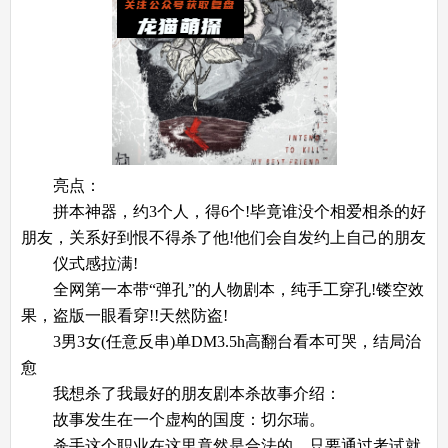
亮点：
拼本神器，约3个人，得6个!毕竟谁没个相爱相杀的好
朋友，关系好到恨不得杀了他!他们会自发约上自己的朋友
仪式感拉满!
全网第一本带“弹孔”的人物剧本，纯手工穿孔!镂空效
果，盗版一眼看穿!!天然防盗!
3男3女(任意反串)单DM3.5h高翻台看本可哭，结局治
愈
我想杀了我最好的朋友剧本杀故事介绍：
故事发生在一个虚构的国度：切尔瑞。
杀手这个职业在这里竟然是合法的。只要通过考试就