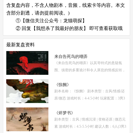
含复盘内容，不含人物剧本，音频，线索卡等内容。本文
含部分剧透，请勿提前阅读。)
①【微信关注公众号：龙猫萌探】
② 回复【我想杀了我最好的朋友】 即可查看获取哦
最新复盘资料
来自告死鸟的嘲弄
《来自告死鸟的嘲弄》以其哥特式的悬疑氛
围、缜密的多重诡计和令人屏息的情感反转，
自面世以来便稳居硬核推理本热门榜单。本指
南将从线索流程梳理、角色任务解析、核心诡
《惊阙》
剧本名称：《惊阙》 剧本类型：古风/情感/还
计拆
原/微恐 游戏时长：4-4.5小时 玩家配置：3男3
女(不建议反串) 本文仅为《惊阙》剧本杀部分
体验测评内容，复盘答案仅需2步： (1)关注微
《烬梦书》
剧本类型：古风 | 情感沉浸 | 变格还原 | 微恐元
信公
素 游戏时长：4.5-5.5小时 建议人数：6人(3男3