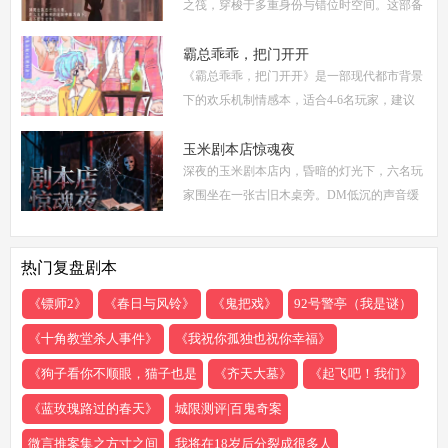
之筏，穿梭于多重身份与错位时空间。这部备
受瞩目的剧本杀作品，以其独特的叙事结构、
精密的机制设计和深刻的人性探讨，在剧本杀
霸总乖乖，把门开开
《霸总乖乖，把门开开》是一部现代都市背景
圈
下的欢乐机制情感本，适合4-6名玩家，建议
游戏时长4-5小时。剧本巧妙融合了商业竞
争、家族恩怨与情感纠葛，以轻松幽默的笔触
玉米剧本店惊魂夜
深夜的玉米剧本店内，昏暗的灯光下，六名玩
描绘了一
家围坐在一张古旧木桌旁。DM低沉的声音缓
缓响起：欢迎来到玉米剧本店，今夜，你们将
共同经历一场永生难忘的惊魂夜...随着剧本展
热门复盘剧本
开，
《镖师2》
《春日与风铃》
《鬼把戏》
92号警亭（我是谜）
《十角教堂杀人事件》
《我祝你孤独也祝你幸福》
《狗子看你不顺眼，猫子也是
《齐天大墓》
《起飞吧！我们》
《蓝玫瑰路过的春天》
城限测评|百鬼奇案
微言推案集之方寸之间
我将在18岁后分裂成很多人