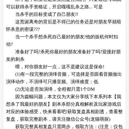
可以获得杀手资格证，开启嘎嘎乱杀之路... 可是
当杀手的目标变成了自己朋友!!
这荒诞离奇的背后是不得已的任务还是对朋友早就暗
怀杀意的密谋???
当一个杀手想杀死自己最好的朋友!他的扳机何时扣
动?
准备好了吗?杀死你最好的朋友准备好了吗?迎接好朋
友的刺杀
喂，对你朋友好一点，这不是建议这是保命!
(1)有一段完整的演绎音频，可选择是否跟着音频做出
演绎动作，不演绎可只播音频。演绎难度：低
(2)无论是否加演绎，全程都只需1个DM
因为篇幅问题，本文仅为大家分享线下本系列本【我
想杀了我最好的朋友】剧本杀部分真相解析及玩家游戏后
对应的体验感受，快来看看吧!获取复盘真相剧透，查看整
复盘，获取完整剧本，请关注微信公众号(龙猫萌探)
获取完整真相复盘只需两步，领取方法：(注意：仅包