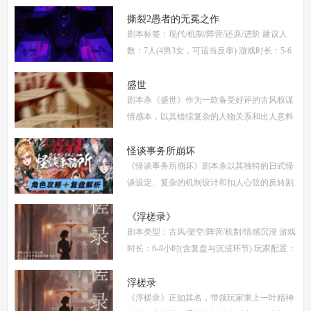
女，部分角色不建议反串) 推荐人群：喜爱古
风故事、情感细腻、偏好剧情还原的玩家 《烬
撕裂2愚者的无冕之作
剧本标签：现代/机制/阵营/还原/进阶 建议人
梦
数：7人(4男3女，可适当反串) 游戏时长：5-6
小时 剧本类型：阵营对抗为主，情感还原为辅
《撕裂2愚者的无冕之作》玩家点评关键词：
盛世
剧本杀《盛世》作为一款备受好评的古风权谋
机制
情感本，以其错综复杂的人物关系和出人意料
的反转剧情，吸引了大量玩家。本文将为你提
供全面的复盘解析，包括角色攻略、关键线索
怪谈事务所崩坏
《怪谈事务所崩坏》剧本杀以其独特的日式怪
解
谈设定、复杂的机制设计和扣人心弦的反转剧
情，迅速在剧本杀圈内引发热议。本指南将从
复盘、体验测评、新本攻略、类型时间和玩家
《浮槎录》
剧本类型：古风/架空/阵营/机制/情感沉浸 游戏
点
时长：6-8小时(含复盘与沉浸环节) 玩家配置：
6人(3男3女，部分店家支持反串，但建议按性
别选择以增强代入感) 适合玩家：适合喜爱深
浮槎录
《浮槎录》正如其名，带领玩家乘上一叶精神
度