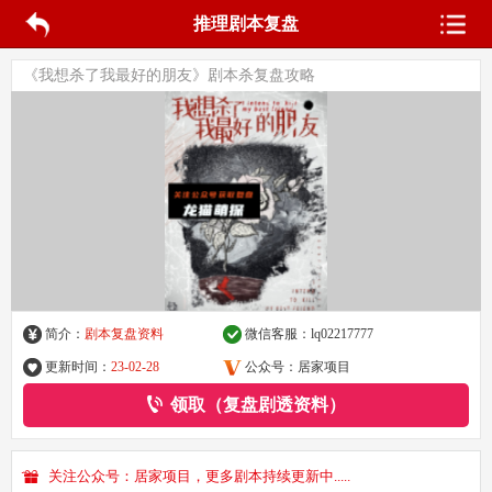
推理剧本复盘
《我想杀了我最好的朋友》剧本杀复盘攻略
简介：
剧本复盘资料
微信客服：
lq02217777
更新时间：
23-02-28
公众号：居家项目
领取（复盘剧透资料）
关注公众号：居家项目，更多剧本持续更新中.....