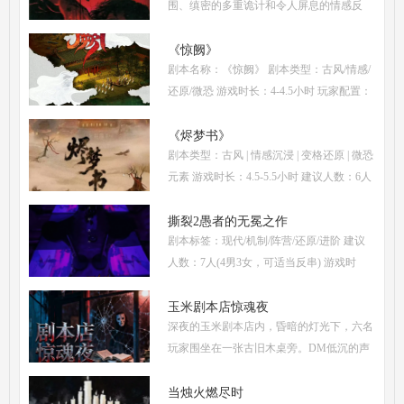
围、缜密的多重诡计和令人屏息的情感反
转，自面世以来便稳居硬核推理本热门榜
单。本指南将从线索流程梳理、角色任务解
《惊阙》
剧本名称：《惊阙》 剧本类型：古风/情感/
析、核心诡计拆
还原/微恐 游戏时长：4-4.5小时 玩家配置：
3男3女(不建议反串) 本文仅为《惊阙》剧本
杀部分体验测评内容，复盘答案仅需2步：
《烬梦书》
剧本类型：古风 | 情感沉浸 | 变格还原 | 微恐
(1)关注微信公
元素 游戏时长：4.5-5.5小时 建议人数：6人
(3男3女，部分角色不建议反串) 推荐人群：
喜爱古风故事、情感细腻、偏好剧情还原的
撕裂2愚者的无冕之作
剧本标签：现代/机制/阵营/还原/进阶 建议
玩家 《烬梦
人数：7人(4男3女，可适当反串) 游戏时
长：5-6小时 剧本类型：阵营对抗为主，情
感还原为辅 《撕裂2愚者的无冕之作》玩家
玉米剧本店惊魂夜
深夜的玉米剧本店内，昏暗的灯光下，六名
点评关键词： 机制
玩家围坐在一张古旧木桌旁。DM低沉的声
音缓缓响起：欢迎来到玉米剧本店，今夜，
你们将共同经历一场永生难忘的惊魂夜...随
当烛火燃尽时