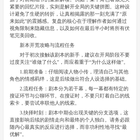
紧要的回忆片段，实则是解开全局的关键拼图。这种设
计避免了生硬的转折，让真相揭露的那一刻充满了“原
来如此”的震撼感。复盘的核心在于理解作者如何通过
视角限制来隐藏信息，以及如何在最后半小时将所有伏
笔完美回收。
新本开荒攻略与流程任务
对于初次接触该剧本的新手，建议在开局阶段不要
过度关注“谁做了什么”，而应着重于“为什么这样做”。
1.前期准备：仔细阅读人物小传，理清自己与其他
角色的情感羁绊，这是后续做出符合人设选择的基础。
2.流程任务：剧本分为若干幕，每一幕都有特定的
搜证环节与公聊环节。在搜证时，不要只盯着自己的线
索卡，要尝试串联他人的线索。
3.抉择时刻：剧本中期会出现关键的分支选项，这
直接影响后续的剧情走向和最终的个人独白。请务必跟
随内心最真实的反应进行选择，而非功利性地寻找“最
优解”。