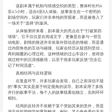
该剧本属于机制与情感交织的类型，整体时长约4
至4.5小时，适合6至8人体验。故事发生在一个密闭的
剧场空间内，玩家们并非单纯的旁观者，而是被卷入了
一场关于“选择”的漩涡。
从体验测评来看，剧本最大的亮点在于“打破第四
堵墙”。它不仅仅是在阅读文字，更像是在参与一部互
动电影。剧情的推进并非依靠外部信息的堆砌，而是通
过内部角色的互动与碰撞。玩家会经历从疑惑到坚信，
再到颠覆的心理过程。这种情绪的过山车设计，使得游
戏过程中的沉浸感极强，以至于很多玩家反馈“完全忘
记了时间流逝”。
真相结局与反转逻辑
在复盘环节，许多玩家会发现，自己之前深信不疑
的“事实”其实是基于特定视角的误导。剧本采用了多线
并行的叙事手法，每个人的故事线看似独立，实则环环
相扣。
结局的反转并不依赖于某个突如其来的意外，而是
源于对前期细节的重新解读。例如，某个角色看似无关