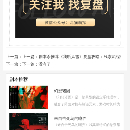
上一篇：上一篇：
剧本杀推荐《我斩风雪》复盘攻略：线索流程/
角色技能/结局演绎
下一篇：下一篇：没有了
剧本推荐
幻想诸因
《幻想诸因》是一部典型的设定系推理本，
融合了阵营对抗与解谜元素，游戏时长约为
5-6小时，适合6人配置(3男3女，可反串)。
从难度系数来看，属于进阶硬核级别，既保
来自告死鸟的嘲弄
《来自告死鸟的嘲弄》以其哥特式的悬疑氛
持了足够的推