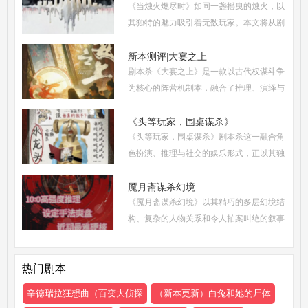
《当烛火燃尽时》如同一盏摇曳的烛火，以
着剧本展开，
其独特的魅力吸引着无数玩家。本文将从剧
本杀复盘、体验测评、新本攻略、类型时间
和玩家点评五大关键要素出发，全面解析这
新本测评|大宴之上
剧本杀《大宴之上》是一款以古代权谋斗争
部令人着迷
为核心的阵营机制本，融合了推理、演绎与
策略博弈，自上市以来热度持续攀升。无论
是新手还是老玩家，都能在这场充满诡谲风
《头等玩家，围桌谋杀》
《头等玩家，围桌谋杀》剧本杀这一融合角
云的宴会中
色扮演、推理与社交的娱乐形式，正以其独
特的魅力吸引着越来越多追求沉浸式体验的
现代人。然而，从新手到头等玩家的蜕变，
魇月斋谋杀幻境
《魇月斋谋杀幻境》以其精巧的多层幻境结
需要掌握一
构、复杂的人物关系和令人拍案叫绝的叙事
诡计，成为了近期剧本杀市场的热门之作。
本文将带你深入这个光怪陆离的幻境世界，
热门剧本
从类型定位
辛德瑞拉狂想曲（百变大侦探
（新本更新）白兔和她的尸体