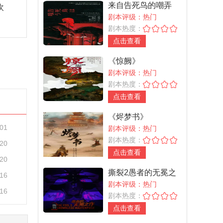
来自告死鸟的嘲弄
欢
剧本评级：热门
剧本热度：
点击查看
《惊阙》
剧本评级：热门
剧本热度：
点击查看
《烬梦书》
-01
剧本评级：热门
剧本热度：
-20
点击查看
-20
撕裂2愚者的无冕之
-16
作
剧本评级：热门
-16
剧本热度：
点击查看