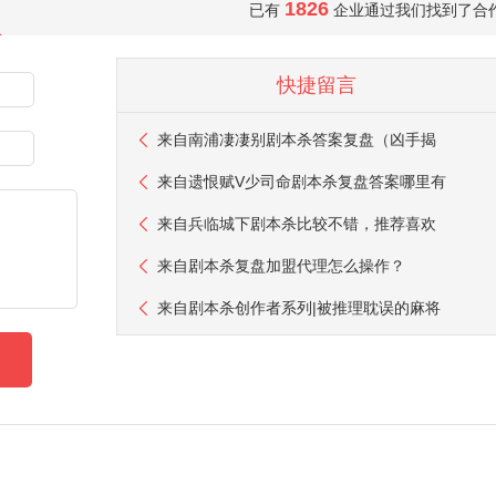
1826
已有
企业通过我们找到了合
快捷留言
来自
南浦凄凄别剧本杀答案复盘（凶手揭
来自
遗恨赋V少司命剧本杀复盘答案哪里有
来自
兵临城下剧本杀比较不错，推荐喜欢
来自
剧本杀复盘加盟代理怎么操作？
来自
剧本杀创作者系列|被推理耽误的麻将