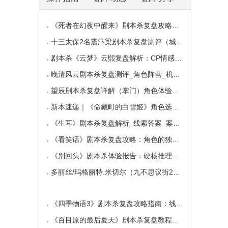
《死者在幻夜中醒来》剧本杀复盘攻略指南：叙
十三太保2名震汴梁剧本杀复盘测评（城限本）线
剧本杀《云梦》云熙复盘解析：CP情感线+核心诡
晚清风云剧本杀复盘测评_角色阵营_机制规则_线
望辰剧本杀复盘详解（掌门）角色体验测评/完整
新本速递｜《命藏町的白雪姬》角色选择指南：
《生耳》剧本杀复盘解析_线索答案_案件推理_故
《看笑话》剧本杀复盘攻略：角色的独特视角与
《别回头》剧本杀体验报告：硬核推理与恐怖演
多丽丝/玛格丽特.米切尔（九不思议街2雪境奇航
《四季物语3》剧本杀复盘攻略指南：线索抉择
《百目原的最后夏天》剧本杀复盘教程：百目诅