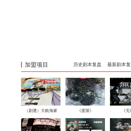
加盟项目
历史剧本复盘
最新剧本复
（剧透）大航海家
《度噩》
《无