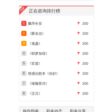
正在咨询排行榜
1
飘萍长安
200
2
《匿名信》
200
3
《鬼盏》
200
4
《耶梦加得》
200
5
《官渡》
200
6
情感治愈本《你好》
200
7
《璀璨星河》
200
8
《宝贝》
200
操作指南
剧本动态
剧本分享