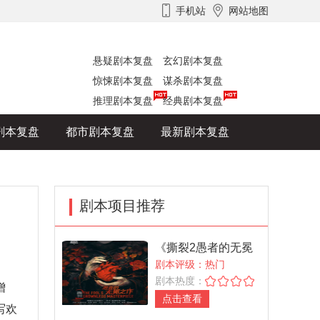
手机站
网站地图
悬疑剧本复盘
玄幻剧本复盘
惊悚剧本复盘
谋杀剧本复盘
推理剧本复盘
经典剧本复盘
剧本复盘
都市剧本复盘
最新剧本复盘
剧本项目推荐
《撕裂2愚者的无冕
之作》
剧本评级：热门
剧本热度：
增
点击查看
写欢