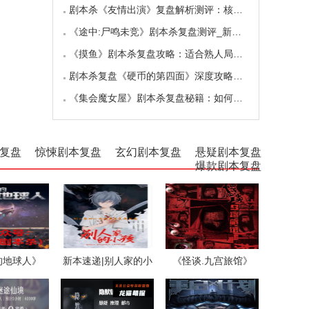
剧本杀《友情出演》复盘解析测评：核诡惊艳，
《途中:尸鸣未竞》剧本杀复盘测评_新本体验_角
《摸鱼》剧本杀复盘攻略：适合熟人局与简单易
剧本杀复盘《硬币的第四面》深度攻略：角色视
《集会魔女屋》剧本杀复盘秘籍：如何巧妙利用
复盘
惊悚剧本复盘
玄幻剧本复盘
悬疑剧本复盘
爆款剧本复盘
的地球人》
新本速递|别人家的小
《怪谈.九宫旅馆》
孩