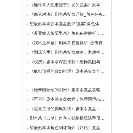
《连环杀人犯那些事引发的血案》剧本杀复盘：
《像素对决》剧本杀复盘详解_角色任务_线索答案
望辰剧本杀新本复盘测评(孤客)角色体验及任务玩
《爹要嫁人娘要娶亲》角色秘密解析：那些“普
《我不是神童》剧本杀复盘解析_故事真相_案件答
《到店选手》剧本杀复盘攻略：游戏机制与推理
《校庆》剧本杀深度评测：恐怖氛围与推理逻辑
《疯批侦探的致幻推理》剧本杀复盘全解析：欢
《她未能歌颂的明日》剧本杀复盘攻略指南：抉
《不容》剧本杀复盘教程：伦理困境/抉择机制
《流量主播的癫疯对决》剧本杀复盘：主播内卷
剧本杀《云梦》角色云朝终极玩法手册：9.6小时
望辰剧本杀角色测评简介（姑姑）复盘解析/完整