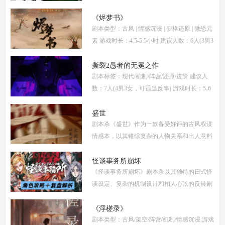
女(不建议反串) 本文仅为《惊阙》剧本杀部分
体验测评内容，复盘答案仅需2步： (1)关注微
《烬梦书》
剧本类型：古风 | 情感沉浸 | 变格还原 | 微恐元
信公
素 游戏时长：4.5-5.5小时 建议人数：6人(3男3
女，部分角色不建议反串) 推荐人群：喜爱古
风故事、情感细腻、偏好剧情还原的玩家 《烬
撕裂2愚者的无冕之作
剧本标签：现代/机制/阵营/还原/进阶 建议人
梦
数：7人(4男3女，可适当反串) 游戏时长：5-6
小时 剧本类型：阵营对抗为主，情感还原为辅
《撕裂2愚者的无冕之作》玩家点评关键词：
盛世
剧本杀《盛世》作为一款备受好评的古风权谋
机制
情感本，以其错综复杂的人物关系和出人意料
的反转剧情，吸引了大量玩家。本文将为你提
供全面的复盘解析，包括角色攻略、关键线索
怪谈事务所崩坏
《怪谈事务所崩坏》剧本杀以其独特的日式怪
解
谈设定、复杂的机制设计和扣人心弦的反转剧
情，迅速在剧本杀圈内引发热议。本指南将从
复盘、体验测评、新本攻略、类型时间和玩家
《浮槎录》
剧本类型：古风/架空/阵营/机制/情感沉浸 游戏
点