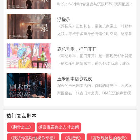
时长：6-8小时(含复盘与沉浸环节) 玩家配置：
6人(3男3女，部分店家支持反串，但建议按性
别选择以增强代入感) 适合玩家：适合喜爱深
浮槎录
《浮槎录》正如其名，带领玩家乘上一叶精神
度
之筏，穿梭于多重身份与错位时空间。这部备
受瞩目的剧本杀作品，以其独特的叙事结构、
精密的机制设计和深刻的人性探讨，在剧本杀
霸总乖乖，把门开开
《霸总乖乖，把门开开》是一部现代都市背景
圈
下的欢乐机制情感本，适合4-6名玩家，建议
游戏时长4-5小时。剧本巧妙融合了商业竞
争、家族恩怨与情感纠葛，以轻松幽默的笔触
玉米剧本店惊魂夜
深夜的玉米剧本店内，昏暗的灯光下，六名玩
描绘了一
家围坐在一张古旧木桌旁。DM低沉的声音缓
缓响起：欢迎来到玉米剧本店，今夜，你们将
共同经历一场永生难忘的惊魂夜...随着剧本展
热门复盘剧本
开，
《彻骨之上》
微言推案集之方寸之间
《我祝你孤独也祝你幸福》
《鬼把戏》
《蓝玫瑰路过的春天》