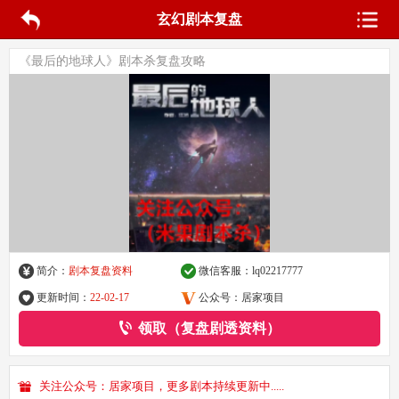
玄幻剧本复盘
《最后的地球人》剧本杀复盘攻略
简介：
剧本复盘资料
微信客服：
lq02217777
更新时间：
22-02-17
公众号：居家项目
领取（复盘剧透资料）
关注公众号：居家项目，更多剧本持续更新中.....