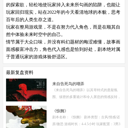
的探索欲，轻松地使玩家掉入未来所勾画的陷阱，也能让
玩家回归现实，站在2022年的今天看清地球的本貌，思考
百年后的人类生存之道。
玩家在整局游戏里，不是在努力代入角色，而是在顺其自
然中体验未来时空中的自己。
情节属于大众口味，并没有科幻题材的晦涩难懂，故事画
面感极富冲击力，角色代入感也是恰到好处，剧本绝对属
于普通玩家的游戏体验舒适区。
最新复盘资料
来自告死鸟的嘲弄
《来自告死鸟的嘲弄》以其哥特式的悬疑氛
围、缜密的多重诡计和令人屏息的情感反转，
自面世以来便稳居硬核推理本热门榜单。本指
南将从线索流程梳理、角色任务解析、核心诡
《惊阙》
剧本名称：《惊阙》 剧本类型：古风/情感/还
计拆
原/微恐 游戏时长：4-4.5小时 玩家配置：3男3