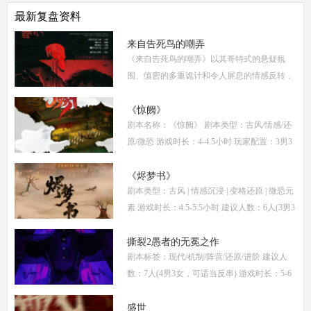
最新复盘资料
来自告死鸟的嘲弄
《来自告死鸟的嘲弄》以其哥特式的悬疑氛
围、缜密的多重诡计和令人屏息的情感反转，
自面世以来便稳居硬核推理本热门榜单。本指
南将从线索流程梳理、角色任务解析、核心诡
《惊阙》
剧本名称：《惊阙》 剧本类型：古风/情感/还
计拆
原/微恐 游戏时长：4-4.5小时 玩家配置：3男3
女(不建议反串) 本文仅为《惊阙》剧本杀部分
体验测评内容，复盘答案仅需2步： (1)关注微
《烬梦书》
剧本类型：古风 | 情感沉浸 | 变格还原 | 微恐元
信公
素 游戏时长：4.5-5.5小时 建议人数：6人(3男3
女，部分角色不建议反串) 推荐人群：喜爱古
风故事、情感细腻、偏好剧情还原的玩家 《烬
撕裂2愚者的无冕之作
剧本标签：现代/机制/阵营/还原/进阶 建议人
梦
数：7人(4男3女，可适当反串) 游戏时长：5-6
小时 剧本类型：阵营对抗为主，情感还原为辅
《撕裂2愚者的无冕之作》玩家点评关键词：
盛世