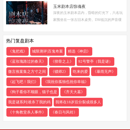
争、家族恩怨与情感纠葛，以轻松幽默的笔触
玉米剧本店惊魂夜
深夜的玉米剧本店内，昏暗的灯光下，六名玩
描绘了一
家围坐在一张古旧木桌旁。DM低沉的声音缓
缓响起：欢迎来到玉米剧本店，今夜，你们将
共同经历一场永生难忘的惊魂夜...随着剧本展
热门复盘剧本
开，
《鬼把戏》
城限测评|百鬼奇案
精选《神启》
《蓝玫瑰路过的春天》
《彻骨之上》
92号警亭（我是谜）
微言推案集之方寸之间
《镖师2》
吃来的爱
《暴雨无声》
《起飞吧！我们》
《我祝你孤独也祝你幸福》
《狗子看你不顺眼，猫子也是
《齐天大墓》
我是谜系列|谁杀了我的鸡
我将在18岁后分裂成很多人
《十角教堂杀人事件》
《春日与风铃》