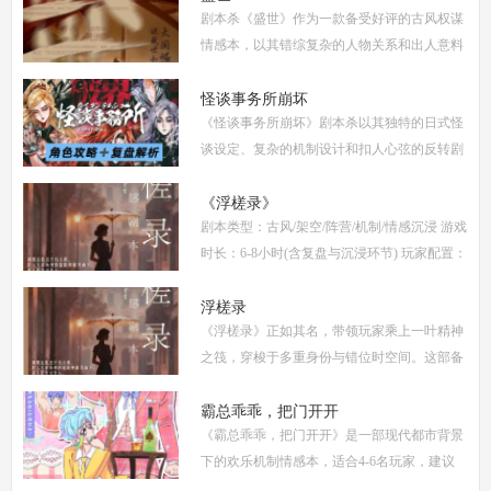
剧本杀《盛世》作为一款备受好评的古风权谋
机制
情感本，以其错综复杂的人物关系和出人意料
的反转剧情，吸引了大量玩家。本文将为你提
供全面的复盘解析，包括角色攻略、关键线索
怪谈事务所崩坏
《怪谈事务所崩坏》剧本杀以其独特的日式怪
解
谈设定、复杂的机制设计和扣人心弦的反转剧
情，迅速在剧本杀圈内引发热议。本指南将从
复盘、体验测评、新本攻略、类型时间和玩家
《浮槎录》
剧本类型：古风/架空/阵营/机制/情感沉浸 游戏
点
时长：6-8小时(含复盘与沉浸环节) 玩家配置：
6人(3男3女，部分店家支持反串，但建议按性
别选择以增强代入感) 适合玩家：适合喜爱深
浮槎录
《浮槎录》正如其名，带领玩家乘上一叶精神
度
之筏，穿梭于多重身份与错位时空间。这部备
受瞩目的剧本杀作品，以其独特的叙事结构、
精密的机制设计和深刻的人性探讨，在剧本杀
霸总乖乖，把门开开
《霸总乖乖，把门开开》是一部现代都市背景
圈
下的欢乐机制情感本，适合4-6名玩家，建议
游戏时长4-5小时。剧本巧妙融合了商业竞