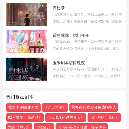
6人(3男3女，部分店家支持反串，但建议按性
别选择以增强代入感) 适合玩家：适合喜爱深
浮槎录
《浮槎录》正如其名，带领玩家乘上一叶精神
度
之筏，穿梭于多重身份与错位时空间。这部备
受瞩目的剧本杀作品，以其独特的叙事结构、
精密的机制设计和深刻的人性探讨，在剧本杀
霸总乖乖，把门开开
《霸总乖乖，把门开开》是一部现代都市背景
圈
下的欢乐机制情感本，适合4-6名玩家，建议
游戏时长4-5小时。剧本巧妙融合了商业竞
争、家族恩怨与情感纠葛，以轻松幽默的笔触
玉米剧本店惊魂夜
深夜的玉米剧本店内，昏暗的灯光下，六名玩
描绘了一
家围坐在一张古旧木桌旁。DM低沉的声音缓
缓响起：欢迎来到玉米剧本店，今夜，你们将
共同经历一场永生难忘的惊魂夜...随着剧本展
热门复盘剧本
开，
城限测评|百鬼奇案
《齐天大墓》
我将在18岁后分裂成很多人
92号警亭（我是谜）
《蓝玫瑰路过的春天》
《起飞吧！我们》
精选《神启》
《镖师2》
《狗子看你不顺眼，猫子也是