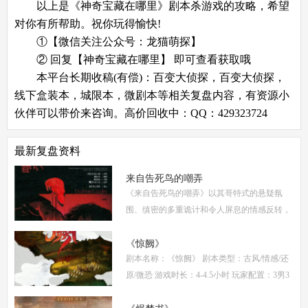
以上是《神奇宝藏在哪里》剧本杀游戏的攻略，希望
对你有所帮助。祝你玩得愉快!
①【微信关注公众号：龙猫萌探】
② 回复【神奇宝藏在哪里】 即可查看获取哦
本平台长期收稿(有偿)：百变大侦探，百变大侦探，
线下盒装本，城限本，微剧本等相关复盘内容，有资源小
伙伴可以带价来咨询。高价回收中：QQ：429323724
最新复盘资料
来自告死鸟的嘲弄
《来自告死鸟的嘲弄》以其哥特式的悬疑氛
围、缜密的多重诡计和令人屏息的情感反转，
自面世以来便稳居硬核推理本热门榜单。本指
南将从线索流程梳理、角色任务解析、核心诡
《惊阙》
剧本名称：《惊阙》 剧本类型：古风/情感/还
计拆
原/微恐 游戏时长：4-4.5小时 玩家配置：3男3
女(不建议反串) 本文仅为《惊阙》剧本杀部分
体验测评内容，复盘答案仅需2步： (1)关注微