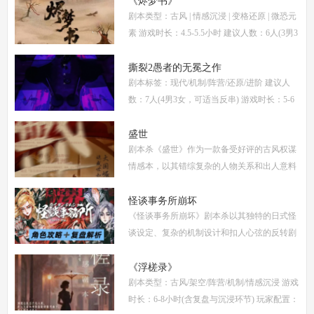
《烬梦书》
剧本类型：古风 | 情感沉浸 | 变格还原 | 微恐元
信公
素 游戏时长：4.5-5.5小时 建议人数：6人(3男3
女，部分角色不建议反串) 推荐人群：喜爱古
风故事、情感细腻、偏好剧情还原的玩家 《烬
撕裂2愚者的无冕之作
剧本标签：现代/机制/阵营/还原/进阶 建议人
梦
数：7人(4男3女，可适当反串) 游戏时长：5-6
小时 剧本类型：阵营对抗为主，情感还原为辅
《撕裂2愚者的无冕之作》玩家点评关键词：
盛世
剧本杀《盛世》作为一款备受好评的古风权谋
机制
情感本，以其错综复杂的人物关系和出人意料
的反转剧情，吸引了大量玩家。本文将为你提
供全面的复盘解析，包括角色攻略、关键线索
怪谈事务所崩坏
《怪谈事务所崩坏》剧本杀以其独特的日式怪
解
谈设定、复杂的机制设计和扣人心弦的反转剧
情，迅速在剧本杀圈内引发热议。本指南将从
复盘、体验测评、新本攻略、类型时间和玩家
《浮槎录》
剧本类型：古风/架空/阵营/机制/情感沉浸 游戏
点
时长：6-8小时(含复盘与沉浸环节) 玩家配置：