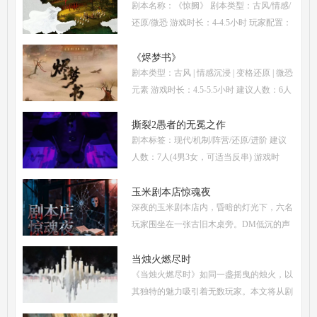
剧本名称：《惊阙》 剧本类型：古风/情感/
析、核心诡计拆
还原/微恐 游戏时长：4-4.5小时 玩家配置：
3男3女(不建议反串) 本文仅为《惊阙》剧本
杀部分体验测评内容，复盘答案仅需2步：
《烬梦书》
剧本类型：古风 | 情感沉浸 | 变格还原 | 微恐
(1)关注微信公
元素 游戏时长：4.5-5.5小时 建议人数：6人
(3男3女，部分角色不建议反串) 推荐人群：
喜爱古风故事、情感细腻、偏好剧情还原的
撕裂2愚者的无冕之作
剧本标签：现代/机制/阵营/还原/进阶 建议
玩家 《烬梦
人数：7人(4男3女，可适当反串) 游戏时
长：5-6小时 剧本类型：阵营对抗为主，情
感还原为辅 《撕裂2愚者的无冕之作》玩家
玉米剧本店惊魂夜
深夜的玉米剧本店内，昏暗的灯光下，六名
点评关键词： 机制
玩家围坐在一张古旧木桌旁。DM低沉的声
音缓缓响起：欢迎来到玉米剧本店，今夜，
你们将共同经历一场永生难忘的惊魂夜...随
当烛火燃尽时
《当烛火燃尽时》如同一盏摇曳的烛火，以
着剧本展开，
其独特的魅力吸引着无数玩家。本文将从剧
本杀复盘、体验测评、新本攻略、类型时间