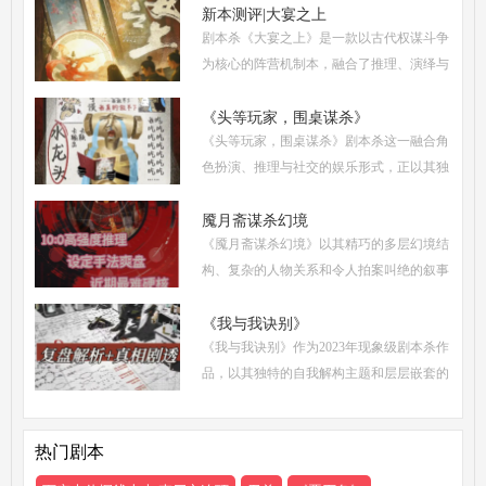
和玩家点评五大关键要素出发，全面解析这
新本测评|大宴之上
剧本杀《大宴之上》是一款以古代权谋斗争
部令人着迷
为核心的阵营机制本，融合了推理、演绎与
策略博弈，自上市以来热度持续攀升。无论
是新手还是老玩家，都能在这场充满诡谲风
《头等玩家，围桌谋杀》
《头等玩家，围桌谋杀》剧本杀这一融合角
云的宴会中
色扮演、推理与社交的娱乐形式，正以其独
特的魅力吸引着越来越多追求沉浸式体验的
现代人。然而，从新手到头等玩家的蜕变，
魇月斋谋杀幻境
《魇月斋谋杀幻境》以其精巧的多层幻境结
需要掌握一
构、复杂的人物关系和令人拍案叫绝的叙事
诡计，成为了近期剧本杀市场的热门之作。
本文将带你深入这个光怪陆离的幻境世界，
《我与我诀别》
《我与我诀别》作为2023年现象级剧本杀作
从类型定位
品，以其独特的自我解构主题和层层嵌套的
叙事结构，在剧本杀界掀起了一场关于身份
认同与人性抉择的思辨浪潮。本文将从体验
热门剧本
测评、新本攻