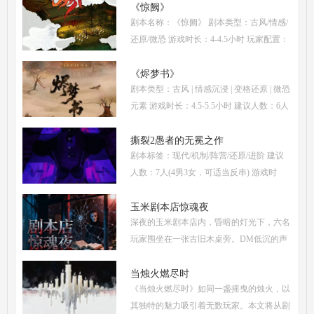
单。本指南将从线索流程梳理、角色任务解
《惊阙》
剧本名称：《惊阙》 剧本类型：古风/情感/
析、核心诡计拆
还原/微恐 游戏时长：4-4.5小时 玩家配置：
3男3女(不建议反串) 本文仅为《惊阙》剧本
杀部分体验测评内容，复盘答案仅需2步：
《烬梦书》
剧本类型：古风 | 情感沉浸 | 变格还原 | 微恐
(1)关注微信公
元素 游戏时长：4.5-5.5小时 建议人数：6人
(3男3女，部分角色不建议反串) 推荐人群：
喜爱古风故事、情感细腻、偏好剧情还原的
撕裂2愚者的无冕之作
剧本标签：现代/机制/阵营/还原/进阶 建议
玩家 《烬梦
人数：7人(4男3女，可适当反串) 游戏时
长：5-6小时 剧本类型：阵营对抗为主，情
感还原为辅 《撕裂2愚者的无冕之作》玩家
玉米剧本店惊魂夜
深夜的玉米剧本店内，昏暗的灯光下，六名
点评关键词： 机制
玩家围坐在一张古旧木桌旁。DM低沉的声
音缓缓响起：欢迎来到玉米剧本店，今夜，
你们将共同经历一场永生难忘的惊魂夜...随
当烛火燃尽时
《当烛火燃尽时》如同一盏摇曳的烛火，以
着剧本展开，
其独特的魅力吸引着无数玩家。本文将从剧