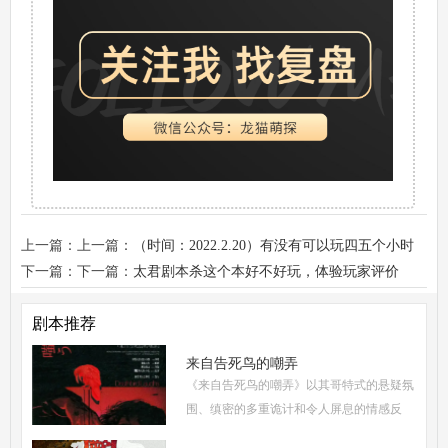
上一篇：上一篇：
（时间：2022.2.20）有没有可以玩四五个小时
的微恐本推荐？
下一篇：下一篇：
太君剧本杀这个本好不好玩，体验玩家评价
剧本推荐
来自告死鸟的嘲弄
《来自告死鸟的嘲弄》以其哥特式的悬疑氛
围、缜密的多重诡计和令人屏息的情感反
转，自面世以来便稳居硬核推理本热门榜