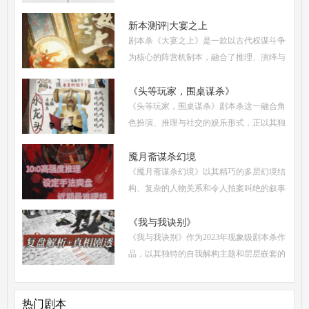
本杀复盘、体验测评、新本攻略、类型时间
和玩家点评五大关键要素出发，全面解析这
新本测评|大宴之上
剧本杀《大宴之上》是一款以古代权谋斗争
部令人着迷
为核心的阵营机制本，融合了推理、演绎与
策略博弈，自上市以来热度持续攀升。无论
是新手还是老玩家，都能在这场充满诡谲风
《头等玩家，围桌谋杀》
《头等玩家，围桌谋杀》剧本杀这一融合角
云的宴会中
色扮演、推理与社交的娱乐形式，正以其独
特的魅力吸引着越来越多追求沉浸式体验的
现代人。然而，从新手到头等玩家的蜕变，
魇月斋谋杀幻境
《魇月斋谋杀幻境》以其精巧的多层幻境结
需要掌握一
构、复杂的人物关系和令人拍案叫绝的叙事
诡计，成为了近期剧本杀市场的热门之作。
本文将带你深入这个光怪陆离的幻境世界，
《我与我诀别》
《我与我诀别》作为2023年现象级剧本杀作
从类型定位
品，以其独特的自我解构主题和层层嵌套的
叙事结构，在剧本杀界掀起了一场关于身份
认同与人性抉择的思辨浪潮。本文将从体验
热门剧本
测评、新本攻