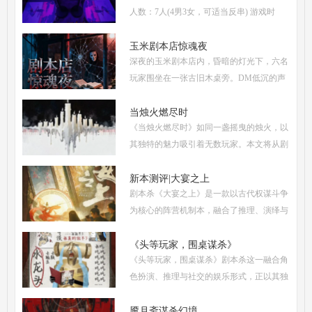
人数：7人(4男3女，可适当反串) 游戏时
长：5-6小时 剧本类型：阵营对抗为主，情
感还原为辅 《撕裂2愚者的无冕之作》玩家
玉米剧本店惊魂夜
深夜的玉米剧本店内，昏暗的灯光下，六名
点评关键词： 机制
玩家围坐在一张古旧木桌旁。DM低沉的声
音缓缓响起：欢迎来到玉米剧本店，今夜，
你们将共同经历一场永生难忘的惊魂夜...随
当烛火燃尽时
《当烛火燃尽时》如同一盏摇曳的烛火，以
着剧本展开，
其独特的魅力吸引着无数玩家。本文将从剧
本杀复盘、体验测评、新本攻略、类型时间
和玩家点评五大关键要素出发，全面解析这
新本测评|大宴之上
剧本杀《大宴之上》是一款以古代权谋斗争
部令人着迷
为核心的阵营机制本，融合了推理、演绎与
策略博弈，自上市以来热度持续攀升。无论
是新手还是老玩家，都能在这场充满诡谲风
《头等玩家，围桌谋杀》
《头等玩家，围桌谋杀》剧本杀这一融合角
云的宴会中
色扮演、推理与社交的娱乐形式，正以其独
特的魅力吸引着越来越多追求沉浸式体验的
现代人。然而，从新手到头等玩家的蜕变，
魇月斋谋杀幻境