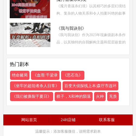
《魇月斋谋杀幻境》以其精巧的多层幻境结
需要掌握一
构、复杂的人物关系和令人拍案叫绝的叙事
诡计，成为了近期剧本杀市场的热门之作。
本文将带你深入这个光怪陆离的幻境世界，
《我与我诀别》
《我与我诀别》作为2023年现象级剧本杀作
从类型定位
品，以其独特的自我解构主题和层层嵌套的
叙事结构，在剧本杀界掀起了一场关于身份
认同与人性抉择的思辨浪潮。本文将从体验
热门剧本
测评、新本攻
绝命赌局
《血雨:千梁录​​​​​​​
《恶石岛》
《坐牢的超能者杀人日常》
百变大侦探线上本|森厅市连环
《我们被撕裂于夏日》
棋子，X和神的陨落
火种
无羡
网站首页
24H店铺
联系客服
温馨提示：添加客服微信，说明需求剧本