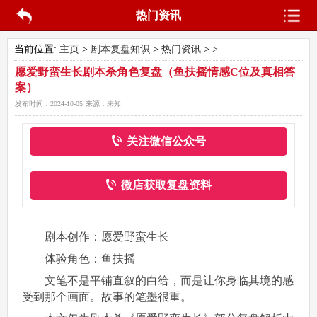
热门资讯
当前位置:
主页
>
剧本复盘知识
>
热门资讯
> >
愿爱野蛮生长剧本杀角色复盘（鱼扶摇情感C位及真相答
案）
发布时间：
2024-10-05
来源：
未知
关注微信公众号
微店获取复盘资料
剧本创作：愿爱野蛮生长
体验角色：鱼扶摇
文笔不是平铺直叙的白给，而是让你身临其境的感
受到那个画面。故事的笔墨很重。