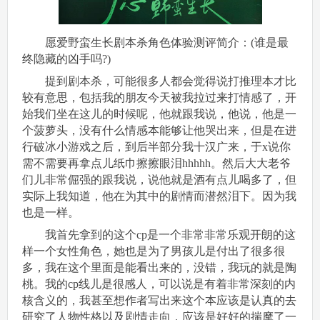
愿爱野蛮生长剧本杀角色体验测评简介：(谁是最
终隐藏的凶手吗?)
提到剧本杀，可能很多人都会觉得说打推理本才比
较有意思，包括我的朋友今天被我拉过来打情感了，开
始我们坐在这儿的时候呢，他就跟我说，他说，他是一
个菠萝头，没有什么情感本能够让他哭出来，但是在进
行破冰小游戏之后，到后半部分我十汉广来，于x说你
需不需要再拿点儿纸巾擦擦眼泪hhhhh。然后大大老爷
们儿非常倔强的跟我说，说他就是酒有点儿喝多了，但
实际上我知道，他在为其中的剧情而潜然泪下。因为我
也是一样。
我首先拿到的这个cp是一个非常非常乐观开朗的这
样一个女性角色，她也是为了男孩儿是付出了很多很
多，我在这个里面是能看出来的，没错，我玩的就是陶
桃。我的cp线儿是很感人，可以说是有着非常深刻的内
核含义的，我甚至想作者写出来这个本应该是认真的去
研究了人物性格以及剧情走向，应该是好好的揣摩了一