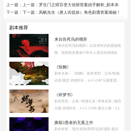
上一篇：上一篇：
罗生门之狱百变大侦探答案凶手解析_剧本杀
复盘测评_真相结局
下一篇：下一篇：
风帆先生（唐人街捉妖）角色剧透答案揭秘！
剧本杀角色体验测评！
剧本推荐
来自告死鸟的嘲弄
《来自告死鸟的嘲弄》以其哥特式的悬疑氛
围、缜密的多重诡计和令人屏息的情感反
转，自面世以来便稳居硬核推理本热门榜
单。本指南将从线索流程梳理、角色任务解
《惊阙》
剧本名称：《惊阙》 剧本类型：古风/情感/
析、核心诡计拆
还原/微恐 游戏时长：4-4.5小时 玩家配置：
3男3女(不建议反串) 本文仅为《惊阙》剧本
杀部分体验测评内容，复盘答案仅需2步：
《烬梦书》
剧本类型：古风 | 情感沉浸 | 变格还原 | 微恐
(1)关注微信公
元素 游戏时长：4.5-5.5小时 建议人数：6人
(3男3女，部分角色不建议反串) 推荐人群：
喜爱古风故事、情感细腻、偏好剧情还原的
撕裂2愚者的无冕之作
剧本标签：现代/机制/阵营/还原/进阶 建议
玩家 《烬梦