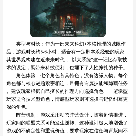
​​类型与时长​​：作为一部​​未来科幻+本格推理​​的城限作
品，游戏时长约​​5-6小时​​，适合有一定剧本杀经验的玩家。
其世界观构建在近未来时代，"以太系统"这一记忆存取技
术的设定，既带来科技便利，也埋下了人性挣扎的种子。
​​角色体验​​：七个角色各具特色，没有边缘人物。每个
角色都与核心谜题紧密相连，且拥有​​专属技能​​和​​隐藏任务​​
。建议玩家根据自己擅长的推理方向选择角色——逻辑型
玩家适合技术型角色，情感型玩家则可选择与记忆纠葛更
深的角色。
​​阵营机制​​：游戏采用​​动态阵营​​设计，随着剧情推进，
玩家间的联盟关系可能发生逆转。这种设计极大地增强了
游戏的不确定性和重玩价值，要求玩家在信任与背叛间不