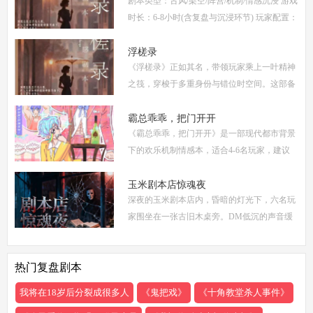
剧本类型：古风/架空/阵营/机制/情感沉浸 游戏
点
时长：6-8小时(含复盘与沉浸环节) 玩家配置：
6人(3男3女，部分店家支持反串，但建议按性
别选择以增强代入感) 适合玩家：适合喜爱深
浮槎录
《浮槎录》正如其名，带领玩家乘上一叶精神
度
之筏，穿梭于多重身份与错位时空间。这部备
受瞩目的剧本杀作品，以其独特的叙事结构、
精密的机制设计和深刻的人性探讨，在剧本杀
霸总乖乖，把门开开
《霸总乖乖，把门开开》是一部现代都市背景
圈
下的欢乐机制情感本，适合4-6名玩家，建议
游戏时长4-5小时。剧本巧妙融合了商业竞
争、家族恩怨与情感纠葛，以轻松幽默的笔触
玉米剧本店惊魂夜
深夜的玉米剧本店内，昏暗的灯光下，六名玩
描绘了一
家围坐在一张古旧木桌旁。DM低沉的声音缓
缓响起：欢迎来到玉米剧本店，今夜，你们将
共同经历一场永生难忘的惊魂夜...随着剧本展
热门复盘剧本
开，
我将在18岁后分裂成很多人
《鬼把戏》
《十角教堂杀人事件》