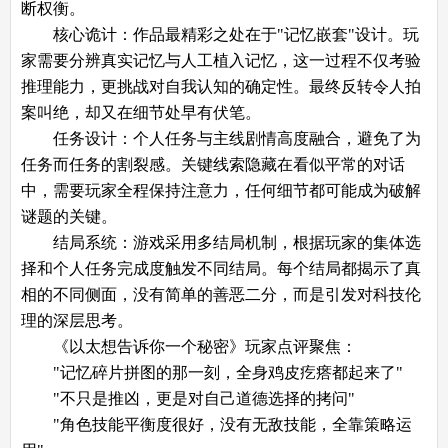
断权衡。
​​核心诡计​​：作品最精彩之处在于"记忆嵌套"设计。玩
家需要分辨真实记忆与人工植入记忆，这一过程不仅考验
推理能力，更挑战对自我认知的确定性。最终反转令人拍
案叫绝，却又在细节处早有伏笔。
​​任务设计​​：个人任务与主线剧情高度融合，避免了为
任务而任务的割裂感。关键线索隐藏在看似平常的对话
中，需要玩家全程保持注意力，任何细节都可能成为破解
谜题的关键。
​​结局系统​​：游戏采用​​多结局机制​​，根据玩家的集体选
择和个人任务完成度触发不同结局。每个结局都揭示了真
相的不同侧面，没有简单的善恶二分，而是引发对科技伦
理的深层思考。
《以太想告诉你一个秘密》​​玩家点评聚焦​​：
"记忆碎片拼图的那一刻，全身鸡皮疙瘩都起来了"
"不只是推凶，更是对自己道德选择的拷问"
"角色技能平衡度很好，没有无敌技能，全靠策略运