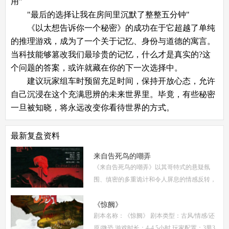
用"
"最后的选择让我在房间里沉默了整整五分钟"
《以太想告诉你一个秘密》的成功在于它超越了单纯
的推理游戏，成为了一个关于记忆、身份与道德的寓言。
当科技能够篡改我们最珍贵的记忆，什么才是真实的?这
个问题的答案，或许就藏在你的下一次选择中。
建议玩家组车时预留充足时间，保持开放心态，允许
自己沉浸在这个充满思辨的未来世界里。毕竟，有些秘密
一旦被知晓，将永远改变你看待世界的方式。
最新复盘资料
来自告死鸟的嘲弄
《来自告死鸟的嘲弄》以其哥特式的悬疑氛
围、缜密的多重诡计和令人屏息的情感反转，
自面世以来便稳居硬核推理本热门榜单。本指
南将从线索流程梳理、角色任务解析、核心诡
《惊阙》
剧本名称：《惊阙》 剧本类型：古风/情感/还
计拆
原/微恐 游戏时长：4-4.5小时 玩家配置：3男3