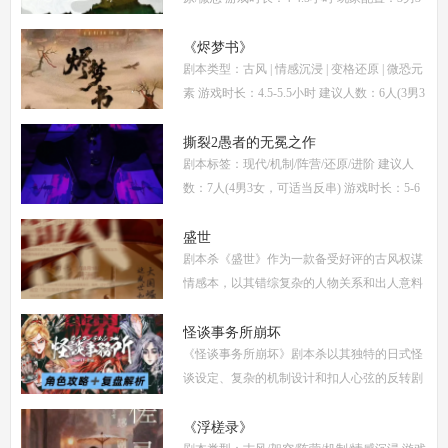
女(不建议反串) 本文仅为《惊阙》剧本杀部分
体验测评内容，复盘答案仅需2步： (1)关注微
《烬梦书》
剧本类型：古风 | 情感沉浸 | 变格还原 | 微恐元
信公
素 游戏时长：4.5-5.5小时 建议人数：6人(3男3
女，部分角色不建议反串) 推荐人群：喜爱古
风故事、情感细腻、偏好剧情还原的玩家 《烬
撕裂2愚者的无冕之作
剧本标签：现代/机制/阵营/还原/进阶 建议人
梦
数：7人(4男3女，可适当反串) 游戏时长：5-6
小时 剧本类型：阵营对抗为主，情感还原为辅
《撕裂2愚者的无冕之作》玩家点评关键词：
盛世
剧本杀《盛世》作为一款备受好评的古风权谋
机制
情感本，以其错综复杂的人物关系和出人意料
的反转剧情，吸引了大量玩家。本文将为你提
供全面的复盘解析，包括角色攻略、关键线索
怪谈事务所崩坏
《怪谈事务所崩坏》剧本杀以其独特的日式怪
解
谈设定、复杂的机制设计和扣人心弦的反转剧
情，迅速在剧本杀圈内引发热议。本指南将从
复盘、体验测评、新本攻略、类型时间和玩家
《浮槎录》