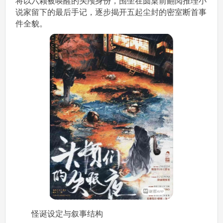
将以六颗被唤醒的头颅身份，围坐在圆桌前翻阅推理小
说家留下的最后手记，逐步揭开五起尘封的密室断首事
件全貌。
怪诞设定与叙事结构