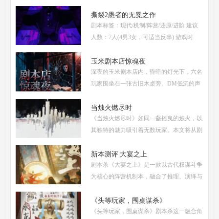
(3男3女，部分角色不建议反串) 推荐人群：
喜爱古风故事、情感细腻、偏好剧情还原的
撕裂2愚者的无冕之作
剧本标签：现代/机制/阵营/还原/进阶 建议
玩家 《烬梦
人数：7人(4男3女，可适当反串) 游戏时
长：5-6小时 剧本类型：阵营对抗为主，情
感还原为辅 《撕裂2愚者的无冕之作》玩家
玉米剧本店惊魂夜
深夜的玉米剧本店内，昏暗的灯光下，六名
点评关键词： 机制
玩家围坐在一张古旧木桌旁。DM低沉的声
音缓缓响起：欢迎来到玉米剧本店，今夜，
你们将共同经历一场永生难忘的惊魂夜...随
当烛火燃尽时
《当烛火燃尽时》如同一盏摇曳的烛火，以
着剧本展开，
其独特的魅力吸引着无数玩家。本文将从剧
本杀复盘、体验测评、新本攻略、类型时间
和玩家点评五大关键要素出发，全面解析这
新本测评|大宴之上
剧本杀《大宴之上》是一款以古代权谋斗争
部令人着迷
为核心的阵营机制本，融合了推理、演绎与
策略博弈，自上市以来热度持续攀升。无论
是新手还是老玩家，都能在这场充满诡谲风
《头等玩家，围桌谋杀》
《头等玩家，围桌谋杀》剧本杀这一融合角
云的宴会中