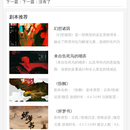
色任务+真相结局揭秘
下一篇：下一篇：没有了
剧本推荐
幻想诸因
《幻想诸因》是一部典型的设定系推理本，
融合了阵营对抗与解谜元素，游戏时长约为
5-6小时，适合6人配置(3男3女，可反串)。
从难度系数来看，属于进阶硬核级别，既保
来自告死鸟的嘲弄
《来自告死鸟的嘲弄》以其哥特式的悬疑氛
持了足够的推
围、缜密的多重诡计和令人屏息的情感反
转，自面世以来便稳居硬核推理本热门榜
单。本指南将从线索流程梳理、角色任务解
《惊阙》
剧本名称：《惊阙》 剧本类型：古风/情感/
析、核心诡计拆
还原/微恐 游戏时长：4-4.5小时 玩家配置：
3男3女(不建议反串) 本文仅为《惊阙》剧本
杀部分体验测评内容，复盘答案仅需2步：
《烬梦书》
剧本类型：古风 | 情感沉浸 | 变格还原 | 微恐
(1)关注微信公
元素 游戏时长：4.5-5.5小时 建议人数：6人