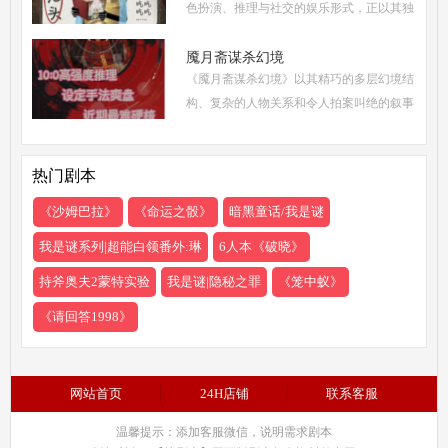
色扮演、推理与社交的娱乐形式，正以其独
特的魅力吸引着越来越多追求沉浸式体验的
现代人。然而，从新手到头等玩家的蜕变，
魇月斋谋杀幻境
《魇月斋谋杀幻境》以其精巧的多层幻境结
需要掌握一
构、复杂的人物关系和令人拍案叫绝的叙事
诡计，成为了近期剧本杀市场的热门之作。
本文将带你深入这个光怪陆离的幻境世界，
热门剧本
从类型定位
《沙姆巴拉》
《命运之骰》
暗黑童话/我是谜
我是谜系列|超能白领番外:琳
6人本《破晓》
持斧奥夫2蒙特实验
我是谜|隐秘之罪
《笼中蚁》
《请回答1998》
网站首页
24H店铺
联系客服
温馨提示：添加客服微信，说明需求剧本