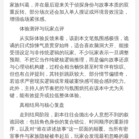
家族纠葛，并在最后迎来关于侦探身份与故事本质的双
重反转。部分场次还会加入单人搜证或环境音效渲染，
增强临场紧张感。
体验测评与玩家点评
从实际体验反馈来看，该剧本文笔氛围感极强，诡
谲的日式惊悚气质贯穿始终，适合喜欢脑洞大开、能接
受强设定与非传统逻辑的玩家。不少玩家表示一旦调整
预期、不把它当作纯硬核逻辑推理，而是偏向故事还原
与心理动机构建，过程会相当畅快甚至时常伴有惊叹。
但也有点评提到，其转折跳跃较大、部分情节偏猎奇，
若追求严密现实逻辑或常规破案快感可能会感到吃力。
此外，主持人的节奏把控与氛围烘托在该本中尤为关
键，能有效提升或拉低整体体验。
真相结局与核心复盘
走到结局阶段，剧本往往会抛出令人意想不到的叙
诡回收：包括角色身份的复合错位、时间顺序的重新排
序，以及对“谁在讲述故事”这一层面的颠覆。当所有密
室事件与家族隐秘被串起后，玩家会发现最初忽略的最