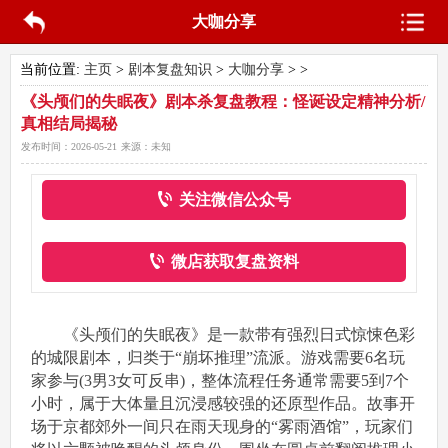
大咖分享
当前位置:
主页
>
剧本复盘知识
>
大咖分享
> >
《头颅们的失眠夜》剧本杀复盘教程：怪诞设定精神分析/
真相结局揭秘
发布时间：
2026-05-21
来源：
未知
关注微信公众号
微店获取复盘资料
《头颅们的失眠夜》是一款带有强烈日式惊悚色彩
的城限剧本，归类于“崩坏推理”流派。游戏需要6名玩
家参与(3男3女可反串)，整体流程任务通常需要5到7个
小时，属于大体量且沉浸感较强的还原型作品。故事开
场于京都郊外一间只在雨天现身的“雾雨酒馆”，玩家们