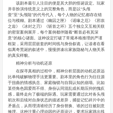
该剧本最引人注目的便是其大胆的怪诞设定。玩家
并非扮演传统意义上的完整角色，而是以“头颅
壹”至“头颅陆”的代号代入，每个人物的记忆都存在错
位与模糊。剧本通过《幽囚之匣》《谣喙之厄》《邪祟
之齿》《冰封之刃》《斩首之环》五个独立又互相关联
的密室案例展开，每个案例都伴随着“断首必有其深
意”的核心谜面。这种设定打破了常规本格推理的严谨
框架，采用层层嵌套的时间线与身份叙诡，让读者在看
似离奇荒诞的叙述中，慢慢拼凑出家族隐秘与人物关系
的真实样貌。
精神分析与动机还原
在探寻真相的过程中，精神分析层面的动机还原远
比单纯破解物理手法更重要。剧本里的角色行为往往源
于扭曲的情感执念、家庭枷锁与自我认知的崩塌。比如
某些角色因爱而不得、身份认同混乱或长期压抑的愧疚
感，最终走向了极端的际遇。玩家需要通过比对各头颅
初次和后续对自身状态的描述差异，捕捉记忆碎片中的
矛盾点，从而理清谁经历了身份替换、谁的过往被刻意
掩埋。这种注重心理动因的还原设计，要求玩家跳出线