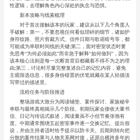
性逻辑，去理解角色内心深处的执念与恐惧。
新本攻略与线索梳理
对于首次接触该本的玩家，建议从以下几个角度入
手破解：第一，不要忽视任何看似琐碎的细节，诸如护
身符纹路、照片剪裁方式、信件日期与歌谣暗号等，都
可能成为串联时间线的关键;第二，面对密室状态时要
先思考“为何必须如此”而非急于解释“如何做到”，因为
该本核心法则是每一次断首背后都藏着不得不为之的理
由;第三，讨论时尽量完整复述自己的记忆内容，避免
主观筛选信息，很多身份错置的伏笔就藏在某人轻描淡
写带过的描述里。
流程任务与阶段推进
整场游戏大致分为阅读铺垫、案件探讨、家族秘辛
串联与最终真相揭示几个阶段。初期玩家会接收大量书
信、日记与传说式叙述，阅读量虽不小但节奏张弛有
度。中期通常围绕五起密室事件逐一交换记忆、提出假
设，并由主持者适时给予提示以防卡关。后期则转向把
分散的案件结果与人物关系网对接，还原出横跨多年的