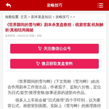
攻略技巧
当前位置:
主页
>
剧本复盘知识
>
攻略技巧
> >
《世界隙间的雪与蝉》剧本杀复盘教程：线索答案/机制解
析/真相结局揭秘
发布时间：
2026-05-26
来源：
未知
关注微信公众号
微店获取复盘资料
《世界隙间的雪与蝉》(下文简称《雪与蝉》)由光
合作用剧本工作室出品，作者茄子、监制八分饱，定位
为日式/架空/推理变格/故事还原的进阶向作品。
很多人上车前会被"日式推理"四个字吓到，以为要
背公式、画密室剖面图。实际上《雪与蝉》的推理路径