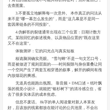
去查图案。
3.不要孤立地解释每一次意外。​ 本作真正的问法从
来不是"哪一幕怎么发生的"，而是"这几幕是不是同一
套因果链条的不同投影"。
4.伪解答的裂缝通常出现在三个位置：日期计数方
式、某段回忆的叙述视角、以及物品位置的"既在这里
又不在这里"。
体验测评：它的闪光点与真实短板
核诡脑洞确实亮眼。​ "雪与蝉"不是一句文艺口号，
而是被做进了规则层面的——时间裂隙与身份重叠让同
一个空间产生了两套互相穿透的叙事，解开的瞬间有颅
内放烟花的爽感。
无道具也能跑出氛围。​ 靠音频 + DM口述 + 纸叶飘
落的视觉小设计，就能把"银杉树下"的清冷感立住，省
去了很多实体店的成本焦虑。
信息不废话。​ 8k字的单人阅读量对新人本算友
好，且该放的线索都放在能讨论的公共池里，不会出