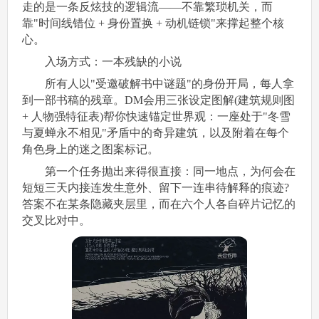
走的是一条反炫技的逻辑流——不靠繁琐机关，而
靠"时间线错位 + 身份置换 + 动机链锁"来撑起整个核
心。
入场方式：一本残缺的小说
所有人以"受邀破解书中谜题"的身份开局，每人拿
到一部书稿的残章。DM会用三张设定图解(建筑规则图
+ 人物强特征表)帮你快速锚定世界观：一座处于"冬雪
与夏蝉永不相见"矛盾中的奇异建筑，以及附着在每个
角色身上的迷之图案标记。
第一个任务抛出来得很直接：同一地点，为何会在
短短三天内接连发生意外、留下一连串待解释的痕迹?​
答案不在某条隐藏夹层里，而在六个人各自碎片记忆的
交叉比对中。