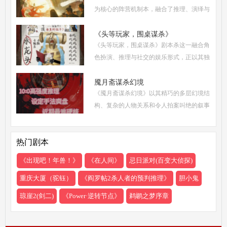
为核心的阵营机制本，融合了推理、演绎与
策略博弈，自上市以来热度持续攀升。无论
是新手还是老玩家，都能在这场充满诡谲风
《头等玩家，围桌谋杀》
《头等玩家，围桌谋杀》剧本杀这一融合角
云的宴会中
色扮演、推理与社交的娱乐形式，正以其独
特的魅力吸引着越来越多追求沉浸式体验的
现代人。然而，从新手到头等玩家的蜕变，
魇月斋谋杀幻境
《魇月斋谋杀幻境》以其精巧的多层幻境结
需要掌握一
构、复杂的人物关系和令人拍案叫绝的叙事
诡计，成为了近期剧本杀市场的热门之作。
本文将带你深入这个光怪陆离的幻境世界，
热门剧本
从类型定位
《出现吧！年兽！》
《在人间》
忌日派对(百变大侦探)
重庆大厦（驼钰）
《阎罗帖2杀人者的预判推理》
胆小鬼
琼崖2(剑二)
《Power·逆转节点》
鹈鹕之梦序章