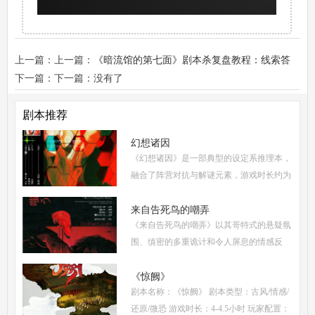
上一篇：上一篇：
《暗流馆的第七面》剧本杀复盘教程：线索答
案/推理还原/真相结局揭秘
下一篇：下一篇：没有了
剧本推荐
幻想诸因
《幻想诸因》是一部典型的设定系推理本，
融合了阵营对抗与解谜元素，游戏时长约为
5-6小时，适合6人配置(3男3女，可反串)。
从难度系数来看，属于进阶硬核级别，既保
来自告死鸟的嘲弄
《来自告死鸟的嘲弄》以其哥特式的悬疑氛
持了足够的推
围、缜密的多重诡计和令人屏息的情感反
转，自面世以来便稳居硬核推理本热门榜
单。本指南将从线索流程梳理、角色任务解
《惊阙》
剧本名称：《惊阙》 剧本类型：古风/情感/
析、核心诡计拆
还原/微恐 游戏时长：4-4.5小时 玩家配置：