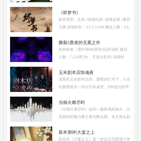
3男3女(不建议反串) 本文仅为《惊阙》剧本
杀部分体验测评内容，复盘答案仅需2步：
《烬梦书》
剧本类型：古风 | 情感沉浸 | 变格还原 | 微恐
(1)关注微信公
元素 游戏时长：4.5-5.5小时 建议人数：6人
(3男3女，部分角色不建议反串) 推荐人群：
喜爱古风故事、情感细腻、偏好剧情还原的
撕裂2愚者的无冕之作
剧本标签：现代/机制/阵营/还原/进阶 建议
玩家 《烬梦
人数：7人(4男3女，可适当反串) 游戏时
长：5-6小时 剧本类型：阵营对抗为主，情
感还原为辅 《撕裂2愚者的无冕之作》玩家
玉米剧本店惊魂夜
深夜的玉米剧本店内，昏暗的灯光下，六名
点评关键词： 机制
玩家围坐在一张古旧木桌旁。DM低沉的声
音缓缓响起：欢迎来到玉米剧本店，今夜，
你们将共同经历一场永生难忘的惊魂夜...随
当烛火燃尽时
《当烛火燃尽时》如同一盏摇曳的烛火，以
着剧本展开，
其独特的魅力吸引着无数玩家。本文将从剧
本杀复盘、体验测评、新本攻略、类型时间
和玩家点评五大关键要素出发，全面解析这
新本测评|大宴之上
剧本杀《大宴之上》是一款以古代权谋斗争
部令人着迷