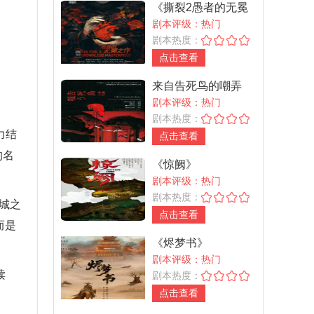
《撕裂2愚者的无冕
之作》
剧本评级：热门
剧本热度：
点击查看
来自告死鸟的嘲弄
剧本评级：热门
剧本热度：
力结
点击查看
的名
《惊阙》
剧本评级：热门
剧本热度：
城之
点击查看
而是
《烬梦书》
剧本评级：热门
读
剧本热度：
点击查看