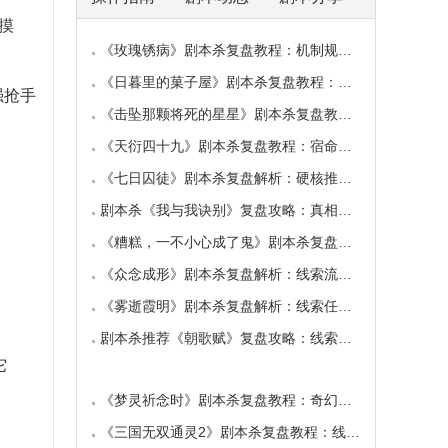
摸
《玫瑰锈病》剧本杀复盘教程：机制规则线索/真
《日暮里的菓子屋》剧本杀复盘教程：线索解析
强抢手
《击坠那颗将死的星星》剧本杀复盘教程：线索
《天衍四十九》剧本杀复盘教程：宿命推演线索
《七日囚徒》剧本杀复盘解析：硬核推理密室逃
剧本杀《我与我诀别》复盘攻略：真相揭秘/CP线
《糟糕，一不小心成了鬼》剧本杀复盘：欢乐变
《众念成形》剧本杀复盘解析：线索流程+任务真
《雾逝霞明》剧本杀复盘解析：线索任务+真相流
剧本杀推荐《朝歌赋》复盘攻略：线索流程/角色
它
《梦灵祈念时》剧本杀复盘教程：奇幻设定/线索
《三国无双通灵2》剧本杀复盘教程：线索解析阵