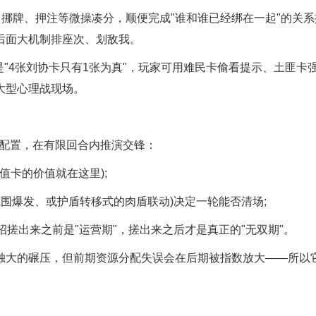
挪牌、押注等微操凑分，顺便完成"谁和谁已经绑在一起"的关系
后面大机制排座次、划敌我。
"4张刘协卡只有1张为真"，玩家可用难民卡偷看提示、土匪卡
大型心理战现场。
配置，在有限回合内推演交锋：
卡的价值就在这里);
围爆发、或护盾转移式的肉盾联动)决定一轮能否清场;
出来之前是"运营期"，搓出来之后才是真正的"无双期"。
大的碾压，但前期资源分配失误会在后期被指数放大——所以