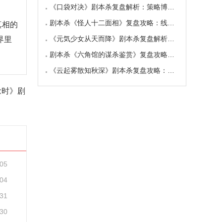
《口袋对决》剧本杀复盘解析：策略博弈+技能
剧本杀《怪人十二面相》复盘攻略：线索流程/角
真相的
《元気少女从天而降》剧本杀复盘解析：线索任
界里
剧本杀《六角馆的谋杀鉴赏》复盘攻略：线索流
《云起雾散知秋深》剧本杀复盘攻略：真相结局
念时》剧
-05
-04
-31
-30