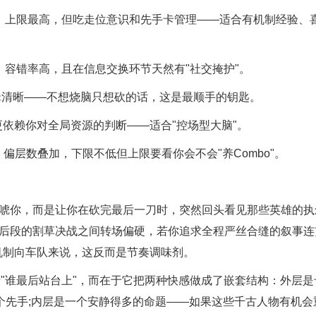
、上限最高，但吃走位意识和先手卡管理——适合有机制经验、
容错率高，且在信息交换环节天然有"社交掩护"。
清晰——不想烧脑只想砍的话，这是最顺手的钥匙。
依赖你对全局资源的判断——适合"控场型大脑"。
、偏层数叠加，下限不低但上限要看你会不会"养Combo"。
唬你，而是让你在砍完最后一刀时，突然回头看见那些英雄的执
和后段的割草决战之间转场偏硬，若你追求全程严丝合缝的叙事连
机制向车队来说，这反而是节奏调味剂。
谁最后站台上"，而在于它把两种快感做成了嵌套结构：外层是
个先手;内层是一个安静得多的命题——如果这些千古人物有机会