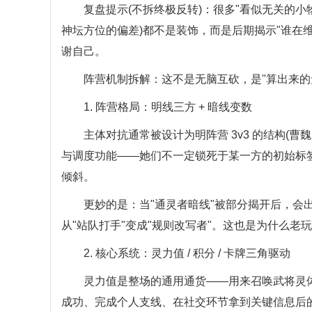
复盘提示(不拆终极反转)：很多"看似无关的小物
神坛方位的偏差)都不是装饰，而是后期揭示"谁在
谢自己。
阵营机制拆解：这不是无脑互砍，是"算出来的
1. 阵营格局：明线三方 + 暗线变数
主体对抗通常被设计为明阵营 3v3 的结构(曹魏系
与调度功能——她们不一定锁死于某一方的初始标
倾斜。
更妙的是：当"通灵者暗线"被部分揭开后，会出
从"站队打手"变成"规则改写者"。这也是为什么老
2. 核心系统：灵力值 / 积分 / 卡牌三角驱动
灵力值是整场的通用通货——用来召唤武将灵体、
成功、完成个人支线、在社交环节拿到关键信息后