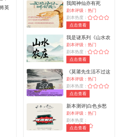
我闻神仙亦有死
将英
剧本评级：热门
剧本热度：
点击查看
我是谜系列《山水农
庄》
剧本评级：热门
剧本热度：
点击查看
《莫莆先生活不过这
个冬天》
剧本评级：热门
剧本热度：
点击查看
新本测评|白色乡愁
剧本评级：热门
剧本热度：
点击查看