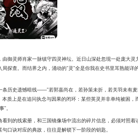
由御灵师肖家一脉镇守四灵神坛。近日山深处忽现一处庞大灵
局探查。而结界之内，涌动的"灵"全是你我在史书里耳熟能详
条历史遗憾暗线——"若郭嘉尚在，若孙策未折，若关羽未有麦
相，本质上是在追问执念与因果的闭环：某些英灵并非单纯被困，
事"。
看到的线索册，和三国镜像场中流出的碎片信息，必须对照着
某句口诀对应的典故，往往是解锁下一阶段的钥匙。