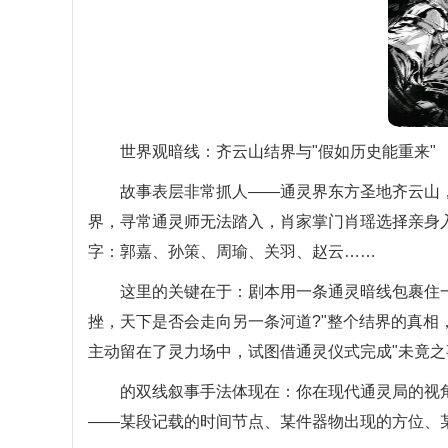
世界观暗线：齐云山结界与"假如历史能重来"
故事表层非常抓人——通灵界东方圣地齐云山，
界，寻常通灵师无法踏入，肖家掌门肖瑶选择亲身入
字：郭嘉、孙策、周瑜、关羽、赵云……
这里的关键在于：剧本用一条通灵暗线包裹住一
挫，天下是否会走向另一条河道?"整个结界的真
主动留在了灵力场中，试图借通灵仪式完成"未竟之
的双线叙事手法体现在：你在现代通灵局的视角
——某段记载的时间节点、某件器物出现的方位、