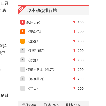
与四灵
剧本动态排行榜
会感
1
飘萍长安
200
2
《匿名信》
200
3
《鬼盏》
200
摇摆
4
《耶梦加得》
200
天平
5
《官渡》
200
能
6
情感治愈本《你好》
200
7
《璀璨星河》
200
8
《宝贝》
200
括解谜
操作指南
剧本动态
剧本分享