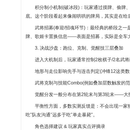
积分制小机制(破冰段)：玩家通过摸牌、偷牌、
底。这个阶段看起来像闹哄哄的牌局，其实是在给
武将招募(奉迎/招魂环节)：最经典的桥段之一是
牌、歌姬卡置换信息——表面是招募，实际是全车
3. 决战沙盘：跑位、克制、觉醒技三层叠加
进入大机制后，玩家通常控制2枚棋子/2名武将
地形与走位影响先手与连击判定(冲锋12这类数值
武将克制与技能Combo(例如叠加层数触发的范
觉醒分发一般分布在第2轮末与第3轮末——大招搓
平衡性方面，多数实测反馈是：不会出现一家独
吃"队友沟通"远多于吃"单走暴毙"。
角色选择建议 & 玩家真实点评摘录