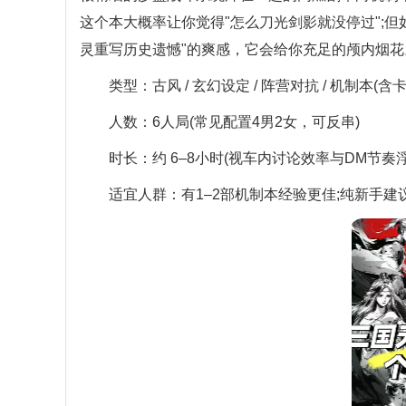
这个本大概率让你觉得"怎么刀光剑影就没停过";
灵重写历史遗憾"的爽感，它会给你充足的颅内烟花
类型：古风 / 玄幻设定 / 阵营对抗 / 机制本(含
人数：6人局(常见配置4男2女，可反串)
时长：约 6–8小时(视车内讨论效率与DM节奏浮动
适宜人群：有1–2部机制本经验更佳;纯新手建议