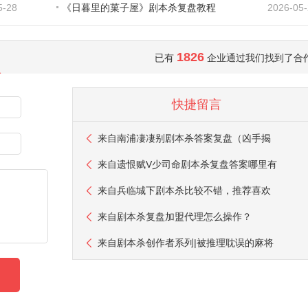
5-28
《日暮里的菓子屋》剧本杀复盘教程
2026-05
1826
已有
企业通过我们找到了合
快捷留言
来自
南浦凄凄别剧本杀答案复盘（凶手揭
来自
遗恨赋V少司命剧本杀复盘答案哪里有
来自
兵临城下剧本杀比较不错，推荐喜欢
来自
剧本杀复盘加盟代理怎么操作？
来自
剧本杀创作者系列|被推理耽误的麻将