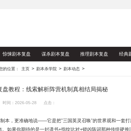
惊悚剧本复盘
谋杀剧本复盘
推理剧本复盘
经典
>
>
>
您的位置：
主页
剧本杀学院
剧本动态
复盘教程：线索解析阵营机制真相结局揭秘
时间：2026-05-28
点击：
本，更准确地说——它是把"三国英灵召唤"的世界观和一套打
本。如果你期待的是一封遗书+指纹比对+锁凶陈词那种传统硬推