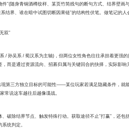
件"(随身青铜酒樽纹样、某页竹简残句的断句方式、结界壁画
维系结界、谁在暗中试图切断因果链"的结构性伏笔。做笔记的人
无双"
 / 孙吴系 / 蜀汉系为主轴)，但两位女性角色往往承担着更强的
签，而是通过资源流向、招募归属与关键回合的抉择，实际影响
现第三方独立目标的可能性——某位玩家若满足隐藏条件，就
玩家常说这车越往后越像谍战。
破除结界节点、触发特殊行动。获取途径不止"打赢"，还包
的系统判定。