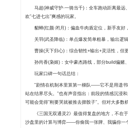
马超(神威守护·一骑当千)：全车跑动距离最远
欢"七进七出"爽感的玩家。
貂蝉(红颜·闭月)：偏血牛肉盾定位，新手友好，
关羽(武圣降临)：单点爆发简单粗暴，输出逻辑
曹操(天下归心)：综合韧性+输出+灵活性，但更
孙尚香(枭姬)：女中豪杰路线，部分build偏赌
玩家口碑一句话总结：
"剧情在机制本里算第一梯队——它不是用遗书
站在结界尽头。"也有声音指出：前段的情感沉浸
可能会觉得"刚要哭就被推去掷骰子"。但对大多数
《三国无双通灵2》最值得复盘的地方，不在于"
沙盘里的计算与博弈——你偷我一张牌、我骗你一