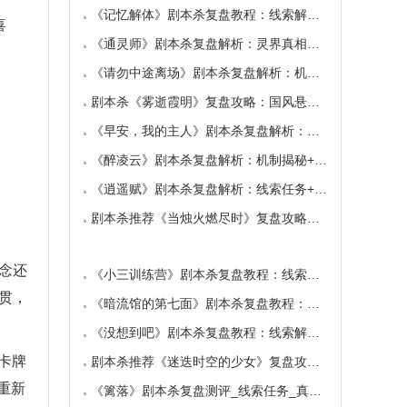
《记忆解体》剧本杀复盘教程：线索解析/逻辑真
喜
《通灵师》剧本杀复盘解析：灵界真相线索解密
《请勿中途离场》剧本杀复盘解析：机制真相线
剧本杀《雾逝霞明》复盘攻略：国风悬疑真相还
《早安，我的主人》剧本杀复盘解析：情感抉择
《醉凌云》剧本杀复盘解析：机制揭秘+真相复盘
《逍遥赋》剧本杀复盘解析：线索任务+真相流程
剧本杀推荐《当烛火燃尽时》复盘攻略：线索流
念还
《小三训练营》剧本杀复盘教程：线索解析情感
贯，
《暗流馆的第七面》剧本杀复盘教程：线索答案
《没想到吧》剧本杀复盘教程：线索解析机制规
卡牌
剧本杀推荐《迷迭时空的少女》复盘攻略：线索
重新
《篱落》剧本杀复盘测评_线索任务_真相结局_故