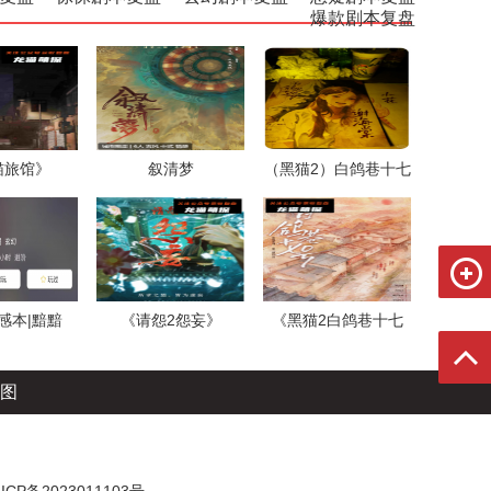
爆款剧本复盘
猫旅馆》
叙清梦
（黑猫2）白鸽巷十七
号
情感本|黯黯
《请怨2怨妄》
《黑猫2白鸽巷十七
号》
图