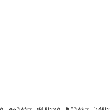
盘
都市剧本复盘
经典剧本复盘
推理剧本复盘
谋杀剧本