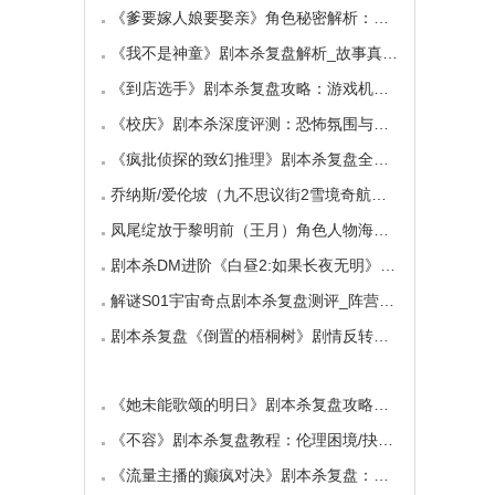
《爹要嫁人娘要娶亲》角色秘密解析：那些“普
《我不是神童》剧本杀复盘解析_故事真相_案件答
《到店选手》剧本杀复盘攻略：游戏机制与推理
《校庆》剧本杀深度评测：恐怖氛围与推理逻辑
《疯批侦探的致幻推理》剧本杀复盘全解析：欢
乔纳斯/爱伦坡（九不思议街2雪境奇航）角色是不
凤尾绽放于黎明前（王月）角色人物海报_CP线_任
剧本杀DM进阶《白昼2:如果长夜无明》中的角色复
解谜S01宇宙奇点剧本杀复盘测评_阵营_凶手_答案
剧本杀复盘《倒置的梧桐树》剧情反转：凶手的
《她未能歌颂的明日》剧本杀复盘攻略指南：抉
《不容》剧本杀复盘教程：伦理困境/抉择机制
《流量主播的癫疯对决》剧本杀复盘：主播内卷