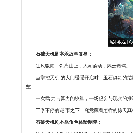
石破天机剧本杀故事复盘：
狂风骤雨，剑离山上，人潮涌动，风云诡谲。
当掌控天机 的大门缓缓开启时，玉石俱焚的结尾
堑….
一次武 力与算力的较量，一场虚妄与现实的推
三季不停的谜 雨之下，究竟藏着怎样的惊天真
石破天机剧本杀角色体验测评：