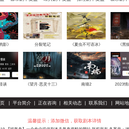
鸦影》
分裂笔记
《夏虫不可语冰》
《黑
怪谈
《望月·恶灵十三》
南墙2
2023
页
|
平台简介
|
正在咨询
|
相关动态
|
联系我们
|
网站地
温馨提示：添加微信，获取剧本详情