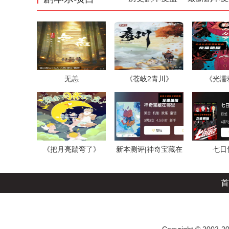
无恙
《苍岐2青川》
《光濡
《把月亮踹弯了》
新本测评|神奇宝藏在
七日
哪里
首