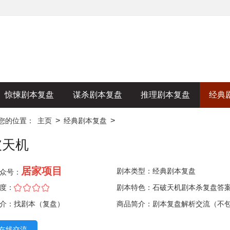
惊悚剧本复盘
谋杀剧本复盘
推理剧本复盘
经典
>
>
您的位置：
主页
经典剧本复盘
破天机
居家项目
剧本类型：
经典剧本复盘
众号：
度：
剧本特色：石破天机剧本杀复盘答
介：找剧本（复盘）
商品简介：剧本复盘解析交流（不
本）
在线交流