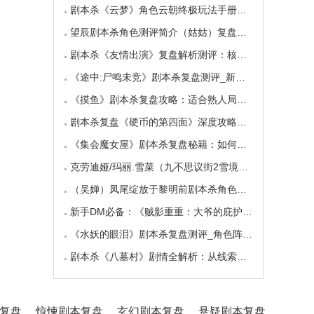
剧本杀《云梦》角色云朝终极玩法手册：9.6小时
望辰剧本杀角色测评简介（姑姑）复盘解析/完整
剧本杀《友情出演》复盘解析测评：核诡惊艳，
《途中:尸鸣未竞》剧本杀复盘测评_新本体验_角
《摸鱼》剧本杀复盘攻略：适合熟人局与简单易
剧本杀复盘《硬币的第四面》深度攻略：角色视
《集会魔女屋》剧本杀复盘秘籍：如何巧妙利用
克劳迪娅/玛丽.雪菜（九不思议街2雪境奇航）角
（吴婵）凤尾绽放于黎明前剧本杀角色测评_人物
新手DM必备：《贼影重重：大爷的庇护所》剧本杀
《水妖的眼泪》剧本杀复盘测评_角色阵营_线索答
剧本杀《八墓村》剧情全解析：从线索到真相案
复盘
惊悚剧本复盘
玄幻剧本复盘
悬疑剧本复盘