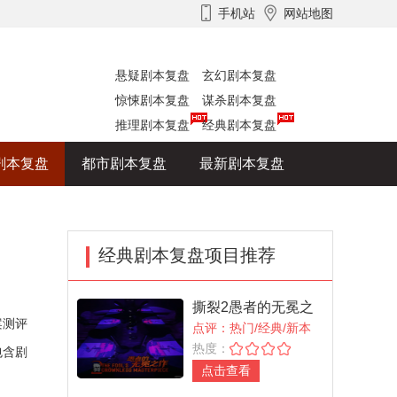
手机站
网站地图
悬疑剧本复盘
玄幻剧本复盘
惊悚剧本复盘
谋杀剧本复盘
推理剧本复盘
经典剧本复盘
剧本复盘
都市剧本复盘
最新剧本复盘
经典剧本复盘项目推荐
撕裂2愚者的无冕之
案测评
作
点评：热门/经典/新本
热度：
包含剧
点击查看