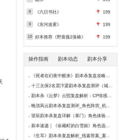
8
《六日书社》
199
9
《东河迷雾》
199
10
好本推荐《野蔷薇2落椿》
199
操作指南
剧本动态
剧本分享
《死者在幻夜中醒来》剧本杀复盘攻略指南：叙
天
十三太保2名震汴梁剧本杀复盘测评（城限本）线
剧本杀《云梦》云熙复盘解析：CP情感线+核心诡
晚清风云剧本杀复盘测评_角色阵营_机制规则_线
望辰剧本杀复盘详解（掌门）角色体验测评/完整
新本速递｜《命藏町的白雪姬》角色选择指南：
《生耳》剧本杀复盘解析_线索答案_案件推理_故