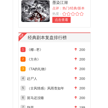
墨染江湖
点评：热门/经典/新本
热度：
点击查看
经典剧本复盘排行榜
1
《椰--枣》
200
2
《方舟》
200
3
《TA的礼物》
200
4
赶尸人
200
5
（古风情感）风雨杳如年
200
6
斑马还没睡
200
7
隐罪
199