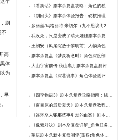
这个
《看笑话》剧本杀复盘攻略：角色的独特视角与
《别回头》剧本杀体验报告：硬核推理与恐怖演
，剧
多丽丝/玛格丽特.米切尔（九不思议街2雪境奇航
想不
我没死，只是变成了晴天娃娃剧本杀复盘测评（
王朝安（凤尾绽放于黎明前）人物角色海报简介
开高
剧本杀复盘《梦灵祈念时》角色深度剖析：每个
和黑体
大山宇宙前传.秋山裹月剧本杀复盘测评（保姆教
还以为
剧本杀复盘《深巷诡事》角色体验测评_任务推理
，早
《四季物语3》剧本杀复盘攻略指南：线索抉择
质。
《百目原的最后夏天》剧本杀复盘教程：百目诅
《连环杀人犯那些事引发的血案》剧本杀复盘：
《像素对决》剧本杀复盘详解_角色任务_线索答案
望辰剧本杀新本复盘测评(孤客)角色体验及任务玩