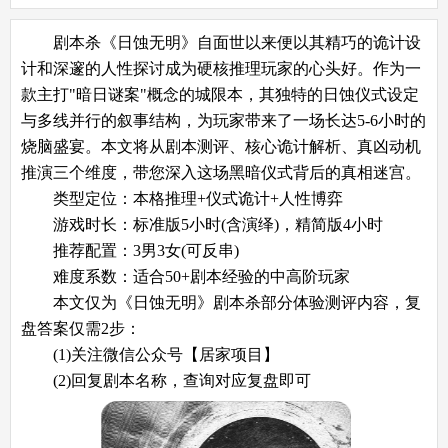
剧本杀《日蚀无明》自面世以来便以其精巧的诡计设
计和深邃的人性探讨成为硬核推理玩家的心头好。作为一
款主打"暗日谜案"概念的城限本，其独特的日蚀仪式设定
与多线并行的叙事结构，为玩家带来了一场长达5-6小时的
烧脑盛宴。本文将从剧本测评、核心诡计解析、真凶动机
推演三个维度，带您深入这场黑暗仪式背后的真相迷宫。
​​类型定位​​：本格推理+仪式诡计+人性博弈
​​游戏时长​​：标准版5小时(含演绎)，精简版4小时
​​推荐配置​​：3男3女(可反串)
​​难度系数​​：适合50+剧本经验的中高阶玩家
本文仅为《日蚀无明》剧本杀部分体验测评内容，复
盘答案仅需2步：
(1)关注微信公众号【居家项目】
(2)回复剧本名称，查询对应复盘即可