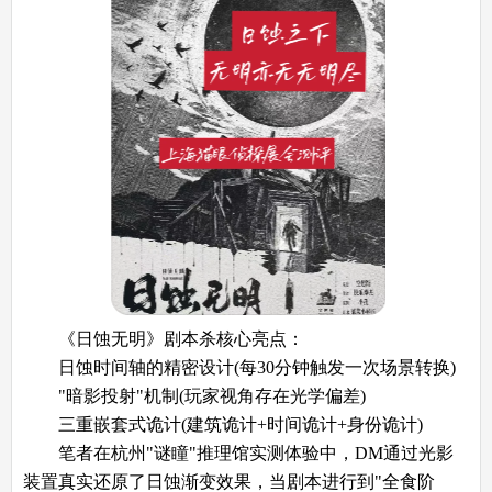
​​《日蚀无明》剧本杀核心亮点​​：
日蚀时间轴的精密设计(每30分钟触发一次场景转换)
"暗影投射"机制(玩家视角存在光学偏差)
三重嵌套式诡计(建筑诡计+时间诡计+身份诡计)
笔者在杭州"谜瞳"推理馆实测体验中，DM通过光影
装置真实还原了日蚀渐变效果，当剧本进行到"全食阶