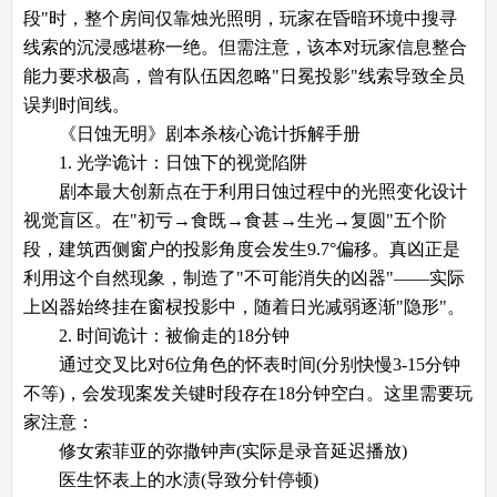
段"时，整个房间仅靠烛光照明，玩家在昏暗环境中搜寻
线索的沉浸感堪称一绝。但需注意，该本对玩家信息整合
能力要求极高，曾有队伍因忽略"日冕投影"线索导致全员
误判时间线。
《日蚀无明》剧本杀核心诡计拆解手册
​​1. 光学诡计：日蚀下的视觉陷阱​​
剧本最大创新点在于利用日蚀过程中的光照变化设计
视觉盲区。在"初亏→食既→食甚→生光→复圆"五个阶
段，建筑西侧窗户的投影角度会发生9.7°偏移。真凶正是
利用这个自然现象，制造了"不可能消失的凶器"——实际
上凶器始终挂在窗棂投影中，随着日光减弱逐渐"隐形"。
​​2. 时间诡计：被偷走的18分钟​​
通过交叉比对6位角色的怀表时间(分别快慢3-15分钟
不等)，会发现案发关键时段存在18分钟空白。这里需要玩
家注意：
修女索菲亚的弥撒钟声(实际是录音延迟播放)
医生怀表上的水渍(导致分针停顿)