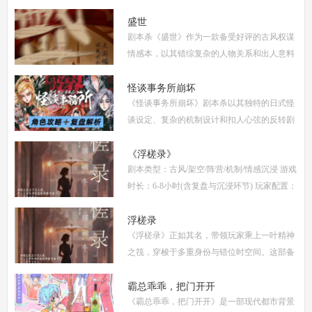
小时 剧本类型：阵营对抗为主，情感还原为辅
《撕裂2愚者的无冕之作》玩家点评关键词：
盛世
剧本杀《盛世》作为一款备受好评的古风权谋
机制
情感本，以其错综复杂的人物关系和出人意料
的反转剧情，吸引了大量玩家。本文将为你提
供全面的复盘解析，包括角色攻略、关键线索
怪谈事务所崩坏
《怪谈事务所崩坏》剧本杀以其独特的日式怪
解
谈设定、复杂的机制设计和扣人心弦的反转剧
情，迅速在剧本杀圈内引发热议。本指南将从
复盘、体验测评、新本攻略、类型时间和玩家
《浮槎录》
剧本类型：古风/架空/阵营/机制/情感沉浸 游戏
点
时长：6-8小时(含复盘与沉浸环节) 玩家配置：
6人(3男3女，部分店家支持反串，但建议按性
别选择以增强代入感) 适合玩家：适合喜爱深
浮槎录
《浮槎录》正如其名，带领玩家乘上一叶精神
度
之筏，穿梭于多重身份与错位时空间。这部备
受瞩目的剧本杀作品，以其独特的叙事结构、
精密的机制设计和深刻的人性探讨，在剧本杀
霸总乖乖，把门开开
《霸总乖乖，把门开开》是一部现代都市背景
圈