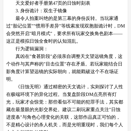
天文爱好者手册第47页的日蚀时刻表
​​3. 身份诡计：双生子镜像​​
最令人拍案叫绝的是第三幕的身份反转。当玩家通
过"胎记位置""惯用手差异"等线索发现双胞胎诡计时，DM
会突然开启"暗月模式"，要求所有玩家交换角色剧本——
这正是模拟日蚀全食时的认知混乱。
​​行为逻辑漏洞​​：
真凶在"食甚阶段"必须亲自调整天文望远镜角度，这
个动作与其声称的"目击位置"存在矛盾。若玩家能结合日
影角度计算望远镜的实际朝向，就能戳破这个不在场证
明。
《日蚀无明》通过精密的天文诡计，实则探讨了人性
在极端环境下的异化过程。当复盘阶段DM点亮所有灯
光，玩家才会惊觉：那些看似不可能的犯罪手法，其实都
藏在最显眼的光影交界处。建议二刷玩家重点关注"日蚀
进度条"与角色心理变化的关联，这部作品真正可怕的，
不是精心设计的杀人机关，而是光明重现时，我们每个人