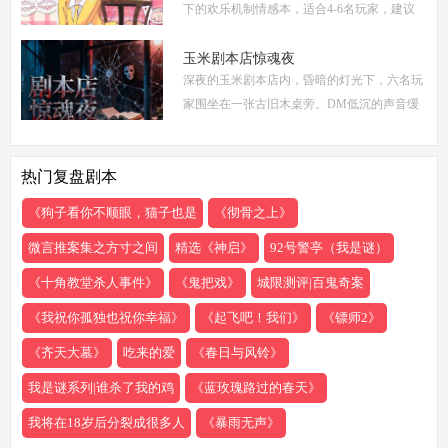
下的欢乐机制情感本，适合4-6名玩家，建议
游戏时长4-5小时。剧本巧妙融合了商业竞
争、家族恩怨与情感纠葛，以轻松幽默的笔触
玉米剧本店惊魂夜
深夜的玉米剧本店内，昏暗的灯光下，六名玩
描绘了一
家围坐在一张古旧木桌旁。DM低沉的声音缓
缓响起：欢迎来到玉米剧本店，今夜，你们将
共同经历一场永生难忘的惊魂夜...随着剧本展
热门复盘剧本
开，
《狗子看你不顺眼，猫子也是
《彻骨之上》
微言推案集之方寸之间
精选《神启》
92号警亭（我是谜）
《十角教堂杀人事件》
《鬼把戏》
城限测评|百鬼奇案
《我祝你孤独也祝你幸福》
《起飞吧！我们》
《镖师2》
《齐天大墓》
吃来的爱
《春日与风铃》
我是谜系列|谁杀了我的鸡
《蓝玫瑰路过的春天》
我将在18岁后分裂成很多人
《暴雨无声》