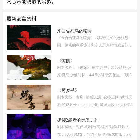
内心未能消散的暗影。
最新复盘资料
来自告死鸟的嘲弄
《来自告死鸟的嘲弄》以其哥特式的悬疑氛
围、缜密的多重诡计和令人屏息的情感反转，
自面世以来便稳居硬核推理本热门榜单。本指
南将从线索流程梳理、角色任务解析、核心诡
《惊阙》
剧本名称：《惊阙》 剧本类型：古风/情感/还
计拆
原/微恐 游戏时长：4-4.5小时 玩家配置：3男3
女(不建议反串) 本文仅为《惊阙》剧本杀部分
体验测评内容，复盘答案仅需2步： (1)关注微
《烬梦书》
剧本类型：古风 | 情感沉浸 | 变格还原 | 微恐元
信公
素 游戏时长：4.5-5.5小时 建议人数：6人(3男3
女，部分角色不建议反串) 推荐人群：喜爱古
风故事、情感细腻、偏好剧情还原的玩家 《烬
撕裂2愚者的无冕之作
剧本标签：现代/机制/阵营/还原/进阶 建议人
梦
数：7人(4男3女，可适当反串) 游戏时长：5-6