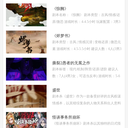
自面世以来便稳居硬核推理本热门榜单。本指
南将从线索流程梳理、角色任务解析、核心诡
《惊阙》
剧本名称：《惊阙》 剧本类型：古风/情感/还
计拆
原/微恐 游戏时长：4-4.5小时 玩家配置：3男3
女(不建议反串) 本文仅为《惊阙》剧本杀部分
体验测评内容，复盘答案仅需2步： (1)关注微
《烬梦书》
剧本类型：古风 | 情感沉浸 | 变格还原 | 微恐元
信公
素 游戏时长：4.5-5.5小时 建议人数：6人(3男3
女，部分角色不建议反串) 推荐人群：喜爱古
风故事、情感细腻、偏好剧情还原的玩家 《烬
撕裂2愚者的无冕之作
剧本标签：现代/机制/阵营/还原/进阶 建议人
梦
数：7人(4男3女，可适当反串) 游戏时长：5-6
小时 剧本类型：阵营对抗为主，情感还原为辅
《撕裂2愚者的无冕之作》玩家点评关键词：
盛世
剧本杀《盛世》作为一款备受好评的古风权谋
机制
情感本，以其错综复杂的人物关系和出人意料
的反转剧情，吸引了大量玩家。本文将为你提
供全面的复盘解析，包括角色攻略、关键线索
怪谈事务所崩坏
《怪谈事务所崩坏》剧本杀以其独特的日式怪
解