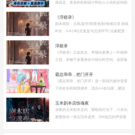
谈设定、复杂的机制设计和扣人心弦的反转剧
情，迅速在剧本杀圈内引发热议。本指南将从
复盘、体验测评、新本攻略、类型时间和玩家
《浮槎录》
剧本类型：古风/架空/阵营/机制/情感沉浸 游戏
点
时长：6-8小时(含复盘与沉浸环节) 玩家配置：
6人(3男3女，部分店家支持反串，但建议按性
别选择以增强代入感) 适合玩家：适合喜爱深
浮槎录
《浮槎录》正如其名，带领玩家乘上一叶精神
度
之筏，穿梭于多重身份与错位时空间。这部备
受瞩目的剧本杀作品，以其独特的叙事结构、
精密的机制设计和深刻的人性探讨，在剧本杀
霸总乖乖，把门开开
《霸总乖乖，把门开开》是一部现代都市背景
圈
下的欢乐机制情感本，适合4-6名玩家，建议
游戏时长4-5小时。剧本巧妙融合了商业竞
争、家族恩怨与情感纠葛，以轻松幽默的笔触
玉米剧本店惊魂夜
深夜的玉米剧本店内，昏暗的灯光下，六名玩
描绘了一
家围坐在一张古旧木桌旁。DM低沉的声音缓
缓响起：欢迎来到玉米剧本店，今夜，你们将
共同经历一场永生难忘的惊魂夜...随着剧本展