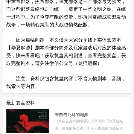
中黄帝部落，炎帝部落，蚩尤部落这三个部落最为强大，
而这些部落最终也走向统一，奠定了中华文明之始。在统
一过程中，为了争夺有限的资源，部落间常结成联盟发动
战争，一场精心策划的大战也悄然酝酿。
因为篇幅问题，本文仅为大家分享线下实体盒装本
【华夏起源】剧本杀部分简介及玩家游戏后对应的体验感
受，快来看看吧！获取复盘真相剧透，查看完整复盘，获
取完整剧本，请关注微信公众号（龙猫萌探）
注意：资料仅包含复盘内容，不含人物剧本，音频，
线索卡等内容。
最新复盘资料
来自告死鸟的嘲弄
《来自告死鸟的嘲弄》以其哥特式的悬疑氛
围、缜密的多重诡计和令人屏息的情感反转，