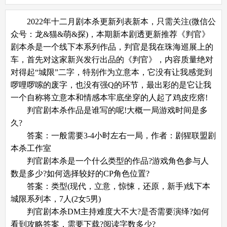
2022年十二月剧本杀更新列表新本，只需关注(微信公
众号：龙&猫&萌&探)，本期新本剧透更新推荐《判官》
剧本杀是一个线下本系列作品，判官是我在珠海巡展上的
车，首先对这家新兴发行出品的《判官》，内容质量绝对
对得起“城限”二字，特别作为立意本，它没有让我感觉到
啰哩啰嗦的废字，也没有强Q的环节，最出彩的是它让我
一个自称将立意本和情感本牢底坐穿的人起了鸡皮疙瘩!
判官剧本杀作品是谁写的呢!大概一局游戏时间是多
久?
答案：一般需要3-4小时左右一局，作者：剧猩联盟剧
本杀工作室
判官剧本杀是一个什么类型的作品?游戏角色参与人
数是多少?如何选择较好的CP角色位置?
答案：类型(现代，立意，惊悚，还原，新手)线下本
城限系列本，7人(2女5男)
判官剧本杀DM主持难度大不大?是否需要演绎?如何
看到攻略答案，需要下载?阅读字数多少?