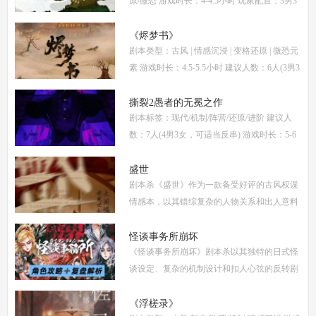
原/微恐 游戏时长：4-4.5小时 玩家配置：3男3
女(不建议反串) 本文仅为《惊阙》剧本杀部分
体验测评内容，复盘答案仅需2步： (1)关注微
《烬梦书》
剧本类型：古风 | 情感沉浸 | 变格还原 | 微恐元
信公
素 游戏时长：4.5-5.5小时 建议人数：6人(3男3
女，部分角色不建议反串) 推荐人群：喜爱古
风故事、情感细腻、偏好剧情还原的玩家 《烬
撕裂2愚者的无冕之作
剧本标签：现代/机制/阵营/还原/进阶 建议人
梦
数：7人(4男3女，可适当反串) 游戏时长：5-6
小时 剧本类型：阵营对抗为主，情感还原为辅
《撕裂2愚者的无冕之作》玩家点评关键词：
盛世
剧本杀《盛世》作为一款备受好评的古风权谋
机制
情感本，以其错综复杂的人物关系和出人意料
的反转剧情，吸引了大量玩家。本文将为你提
供全面的复盘解析，包括角色攻略、关键线索
怪谈事务所崩坏
《怪谈事务所崩坏》剧本杀以其独特的日式怪
解
谈设定、复杂的机制设计和扣人心弦的反转剧
情，迅速在剧本杀圈内引发热议。本指南将从
复盘、体验测评、新本攻略、类型时间和玩家
《浮槎录》