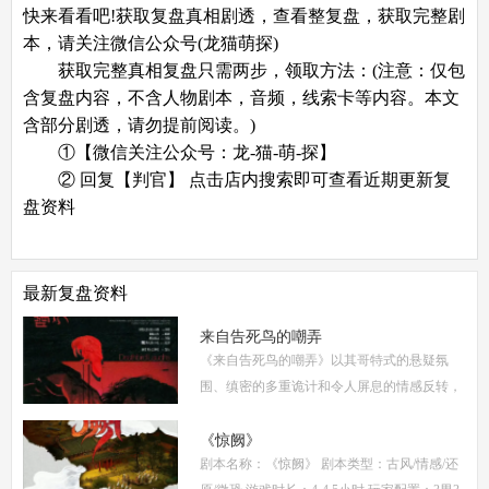
快来看看吧!获取复盘真相剧透，查看整复盘，获取完整剧
本，请关注微信公众号(龙猫萌探)
获取完整真相复盘只需两步，领取方法：(注意：仅包
含复盘内容，不含人物剧本，音频，线索卡等内容。本文
含部分剧透，请勿提前阅读。)
①【微信关注公众号：龙-猫-萌-探】
② 回复【判官】 点击店内搜索即可查看近期更新复
盘资料
最新复盘资料
来自告死鸟的嘲弄
《来自告死鸟的嘲弄》以其哥特式的悬疑氛
围、缜密的多重诡计和令人屏息的情感反转，
自面世以来便稳居硬核推理本热门榜单。本指
南将从线索流程梳理、角色任务解析、核心诡
《惊阙》
剧本名称：《惊阙》 剧本类型：古风/情感/还
计拆