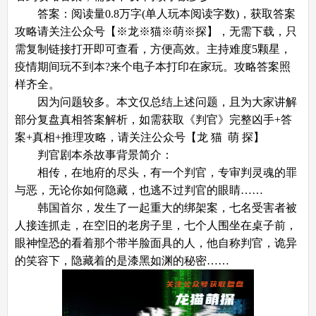
答案：阅读量0.8万字(单人玩本阅读字数)，获取答案
攻略请关注公众号【※龙※猫※萌※探】，无需下载，只
需复制链接打开即可查看，方便高效。主持难度5颗星，
疫情期间玩不到本?来个电子本打印在家玩。攻略答案照
样齐全。
因为问题较多。本文仅总结上述问题，且为大家讲解
部分复盘真相答案解析，如需获取《判官》完整凶手+答
案+真相+推理攻略，请关注公众号【龙 猫 萌 探】
判官剧本杀故事背景简介：
相传，在地府的尽头，有一个判官，专审判灵魂的罪
与恶，无论你如何隐藏，也逃不过判官的眼睛……
韩国首尔，发生了一起重大的绑架案，七名受害者被
人接连抓走，在空旧的老房子里，七个人围坐在桌子前，
眼神惶恐的看着那个带半脸面具的人，他自称判官，诡异
的笑容下，隐藏着的是漆黑如渊的秘密……