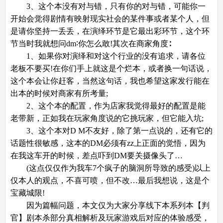
3、这个本没有对与错，只有你的对与错，可能你一
开始会觉得剧情有映射现实社会的某件事或者某个人，但
是请你坚持一丢丢，在演绎环节是它最出彩环节，这个环
节当时我就想问dm∶你怎么敢!其次在商家角度∶
1、如果你对演绎和对这个行业的没有追求，请各位
老板不要买!在你们手上就这是个烂本，或者换一句话说，
这个本会让你赶客，当然这句话，我也希望这家发行能在
出本的时候对商家有所考量;
2、这个本的配置，作为店家我觉得最好的配置是能
老带新，正如我在玩家角度说的它挑玩家，但它能入坑;
3、这个本对D M不友好，除了第一点说的，还有它的
话题性很敏感，这本的DM必须有zz上正面的觉悟，因为
在我这车开的时候，差点吓到DM要关摄像头了…
(这点仅仅作为我车7个疯子的脑洞所导致的感受)以上
仅本人的观点，不喜可喷，但不改…最后我想说，这是个
宝藏城限!
因为篇幅问题，本文仅为大家分享线下本系列本【判
官】剧本杀部分真相解析及玩家游戏后对应的体验感受，