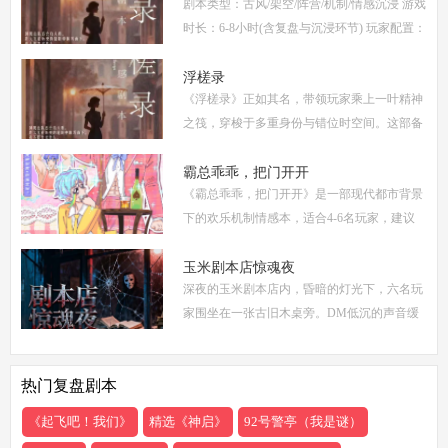
剧本类型：古风/架空/阵营/机制/情感沉浸 游戏
点
时长：6-8小时(含复盘与沉浸环节) 玩家配置：
6人(3男3女，部分店家支持反串，但建议按性
别选择以增强代入感) 适合玩家：适合喜爱深
浮槎录
《浮槎录》正如其名，带领玩家乘上一叶精神
度
之筏，穿梭于多重身份与错位时空间。这部备
受瞩目的剧本杀作品，以其独特的叙事结构、
精密的机制设计和深刻的人性探讨，在剧本杀
霸总乖乖，把门开开
《霸总乖乖，把门开开》是一部现代都市背景
圈
下的欢乐机制情感本，适合4-6名玩家，建议
游戏时长4-5小时。剧本巧妙融合了商业竞
争、家族恩怨与情感纠葛，以轻松幽默的笔触
玉米剧本店惊魂夜
深夜的玉米剧本店内，昏暗的灯光下，六名玩
描绘了一
家围坐在一张古旧木桌旁。DM低沉的声音缓
缓响起：欢迎来到玉米剧本店，今夜，你们将
共同经历一场永生难忘的惊魂夜...随着剧本展
热门复盘剧本
开，
《起飞吧！我们》
精选《神启》
92号警亭（我是谜）