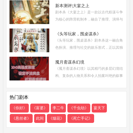
和玩家点评五大关键要素出发，全面解析这
新本测评|大宴之上
剧本杀《大宴之上》是一款以古代权谋斗争
部令人着迷
为核心的阵营机制本，融合了推理、演绎与
策略博弈，自上市以来热度持续攀升。无论
是新手还是老玩家，都能在这场充满诡谲风
《头等玩家，围桌谋杀》
《头等玩家，围桌谋杀》剧本杀这一融合角
云的宴会中
色扮演、推理与社交的娱乐形式，正以其独
特的魅力吸引着越来越多追求沉浸式体验的
现代人。然而，从新手到头等玩家的蜕变，
魇月斋谋杀幻境
《魇月斋谋杀幻境》以其精巧的多层幻境结
需要掌握一
构、复杂的人物关系和令人拍案叫绝的叙事
诡计，成为了近期剧本杀市场的热门之作。
本文将带你深入这个光怪陆离的幻境世界，
热门剧本
从类型定位
《你好》
《富婆》
李二牛
《千虫劫》
宴天下
《悬丝者》
此间
《烟花》
《死亡手记》