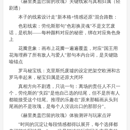
《赫里奥盖巴留的玫瑰》关键线索与真相归属（轻
剧透）
本子的线索设计走"新本格+情感还原"混合路数：
色彩线索：劳伦斯那句"色彩换灵魂"不是文艺废
话，是机制——每种颜料对应的秘密，绑在对应角色身
上
花瓣意象：画布上花瓣一遍遍覆盖，对应"国王用
花海埋葬了所有敌人与爱人"那句本内台词，是关键隐
喻锚点
罗马秘宝线：克里斯托废墟的设定把架空欧洲和古
罗马串起来，秘宝归属是还原大闭环
真相方向不剧透，只说一句：离场的责任人不只一
个，劳伦斯的"失踪"是他自己选的结尾，但不是所有人
都能接受这个结尾。推理的乐趣在"原来那幅画从头到
尾画的不是玫瑰，是每个人没说出口的那部分"。
《赫里奥盖巴留的玫瑰》体验测评与玩家点评
"时间的沉淀让每段情感都得以展开，每个选择都