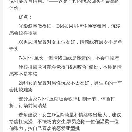
像可能改写结局。"——这是打过的玩家回头率最高的
评价。
优点：
光影叙事做得细，DM如果能控住晚宴氛围，沉浸
感会拉得很满
双男恋陪配置对女主位友好，情感线有层次不是单
箭头
7-8小时虽长，但情绪曲线是递进的，不会中段垮
硬核推凶党可能会觉得"线索咬合"偏松，本质是情
感本不是本格
2男4女的配置对男性玩家不太友好，男生多的一车
会比较难凑
部分店家7小时压缩版会砍掉机制环节，体验打
折，订场前问清楚
选角建议：女主D位阅读量和情绪输出最大，建议
给能扛沉浸、不怯场的女生;双男恋陪一位偏温柔一位
偏张力，按自己喜欢的恋爱亚型挑