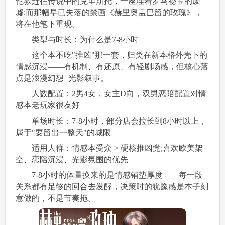
伦敦赶往传说中的克里斯托，一座埋着罗马秘宝的废
墟;而那幅早已失落的禁画《赫里奥盖巴留的玫瑰》，
将在他笔下重现。
类型与时长：为什么是7-8小时
这个本不吃"推凶"那一套，归类在新本格外壳下的
情感沉浸——有机制、有还原、有轻剧场感，但核心落
点是浪漫幻想+光影叙事。
人数配置：2男4女，女主D向，双男恋陪配置对情
感本老玩家很友好
单场时长：7-8小时，部分店会拉长到8小时以上，
属于"要留出一整天"的城限
适用人群：情感本受众 > 硬核推凶党;喜欢欧美架
空、恋陪沉浸、光影氛围的优先
7-8小时的体量换来的是情感铺垫厚度——每一段
关系都有足够的回合去发酵，决策时的犹豫感是本子刻
意做的，不是节奏拖。