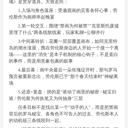
瑰》是贯穿道具。大致走向：
1.入场与角色落座：受邀观画的宾客各怀心事，劳
伦斯作为画师串起晚宴
2.第一轮交互：围绕"禁画为何被禁""克里斯托废墟
里埋了什么"两条线散线索，玩家私聊+公聊并行
3.中间幕转折：花瓣一层层覆盖画布，如同克里特
岛的潮水涨退，围在劳伦斯身边的人开始一个接一个离
场——这里的"消失"是本子机制的核心钩子，不是直白
的事件，而是用意象包裹的叙事
4.最后幕：画中央最后一朵玫瑰绽开时，那句罗马
预言被重新念出，劳伦斯已于"那个春天结束时"神秘离
场
5.还原+复盘：拼的是"谁动了画里的秘密 / 秘宝归
谁 / 劳伦斯为何执笔又为何抽身"三层
任务目标不是找出某一个"动手的人"，而是把禁画
背后的罗马秘宝、各角色不可告人的过去、劳伦斯本人
的动机链三条线咬到一起。