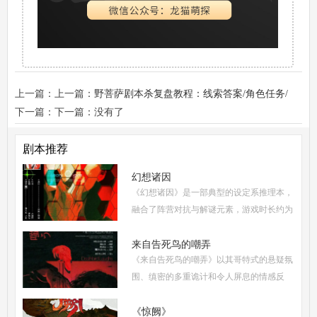
上一篇：上一篇：
野菩萨剧本杀复盘教程：线索答案/角色任务/
真相结局揭秘
下一篇：下一篇：没有了
剧本推荐
幻想诸因
《幻想诸因》是一部典型的设定系推理本，
融合了阵营对抗与解谜元素，游戏时长约为
5-6小时，适合6人配置(3男3女，可反串)。
从难度系数来看，属于进阶硬核级别，既保
来自告死鸟的嘲弄
《来自告死鸟的嘲弄》以其哥特式的悬疑氛
持了足够的推
围、缜密的多重诡计和令人屏息的情感反
转，自面世以来便稳居硬核推理本热门榜
单。本指南将从线索流程梳理、角色任务解
《惊阙》