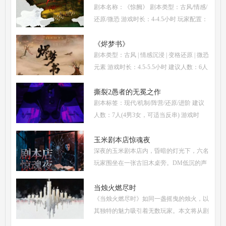
剧本名称：《惊阙》 剧本类型：古风/情感/
析、核心诡计拆
还原/微恐 游戏时长：4-4.5小时 玩家配置：
3男3女(不建议反串) 本文仅为《惊阙》剧本
杀部分体验测评内容，复盘答案仅需2步：
《烬梦书》
剧本类型：古风 | 情感沉浸 | 变格还原 | 微恐
(1)关注微信公
元素 游戏时长：4.5-5.5小时 建议人数：6人
(3男3女，部分角色不建议反串) 推荐人群：
喜爱古风故事、情感细腻、偏好剧情还原的
撕裂2愚者的无冕之作
剧本标签：现代/机制/阵营/还原/进阶 建议
玩家 《烬梦
人数：7人(4男3女，可适当反串) 游戏时
长：5-6小时 剧本类型：阵营对抗为主，情
感还原为辅 《撕裂2愚者的无冕之作》玩家
玉米剧本店惊魂夜
深夜的玉米剧本店内，昏暗的灯光下，六名
点评关键词： 机制
玩家围坐在一张古旧木桌旁。DM低沉的声
音缓缓响起：欢迎来到玉米剧本店，今夜，
你们将共同经历一场永生难忘的惊魂夜...随
当烛火燃尽时
《当烛火燃尽时》如同一盏摇曳的烛火，以
着剧本展开，
其独特的魅力吸引着无数玩家。本文将从剧
本杀复盘、体验测评、新本攻略、类型时间