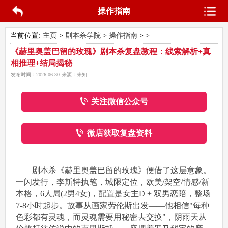
操作指南
当前位置:
主页
>
剧本杀学院
>
操作指南
> >
《赫里奥盖巴留的玫瑰》剧本杀复盘教程：线索解析+真
相推理+结局揭秘
发布时间：
2026-06-30
来源：
未知
关注微信公众号
微店获取复盘资料
剧本杀《赫里奥盖巴留的玫瑰》便借了这层意象。
一闪发行，李斯特执笔，城限定位，欧美/架空/情感/新
本格，6人局(2男4女)，配置是女主D + 双男恋陪，整场
7-8小时起步。故事从画家劳伦斯出发——他相信"每种
色彩都有灵魂，而灵魂需要用秘密去交换"，阴雨天从