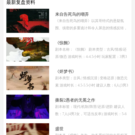
最新复盘资料
来自告死鸟的嘲弄
《来自告死鸟的嘲弄》以其哥特式的悬疑氛
围、缜密的多重诡计和令人屏息的情感反转，
自面世以来便稳居硬核推理本热门榜单。本指
南将从线索流程梳理、角色任务解析、核心诡
《惊阙》
剧本名称：《惊阙》 剧本类型：古风/情感/还
计拆
原/微恐 游戏时长：4-4.5小时 玩家配置：3男3
女(不建议反串) 本文仅为《惊阙》剧本杀部分
体验测评内容，复盘答案仅需2步： (1)关注微
《烬梦书》
剧本类型：古风 | 情感沉浸 | 变格还原 | 微恐元
信公
素 游戏时长：4.5-5.5小时 建议人数：6人(3男3
女，部分角色不建议反串) 推荐人群：喜爱古
风故事、情感细腻、偏好剧情还原的玩家 《烬
撕裂2愚者的无冕之作
剧本标签：现代/机制/阵营/还原/进阶 建议人
梦
数：7人(4男3女，可适当反串) 游戏时长：5-6
小时 剧本类型：阵营对抗为主，情感还原为辅
《撕裂2愚者的无冕之作》玩家点评关键词：
盛世