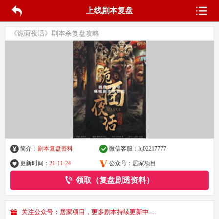
上线剧本复盘
《诡面夜话》剧本杀复盘攻略
简介：
剧本复盘资料
微信客服：
lq02217777
更新时间：
21-11-24
公众号：居家项目
领取（复盘剧透资料）
关注公众号：居家项目，更多剧本持续更新中.....