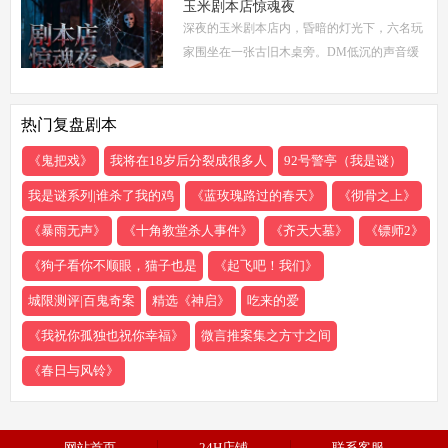
争、家族恩怨与情感纠葛，以轻松幽默的笔触
玉米剧本店惊魂夜
深夜的玉米剧本店内，昏暗的灯光下，六名玩
描绘了一
家围坐在一张古旧木桌旁。DM低沉的声音缓
缓响起：欢迎来到玉米剧本店，今夜，你们将
共同经历一场永生难忘的惊魂夜...随着剧本展
热门复盘剧本
开，
《鬼把戏》
我将在18岁后分裂成很多人
92号警亭（我是谜）
我是谜系列|谁杀了我的鸡
《蓝玫瑰路过的春天》
《彻骨之上》
《暴雨无声》
《十角教堂杀人事件》
《齐天大墓》
《镖师2》
《狗子看你不顺眼，猫子也是
《起飞吧！我们》
城限测评|百鬼奇案
精选《神启》
吃来的爱
《我祝你孤独也祝你幸福》
微言推案集之方寸之间
《春日与风铃》
网站首页
24H店铺
联系客服