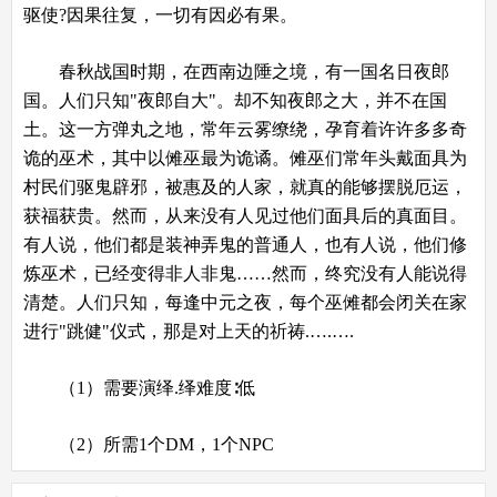
驱使?因果往复，一切有因必有果。
春秋战国时期，在西南边陲之境，有一国名日夜郎
国。人们只知"夜郎自大"。却不知夜郎之大，并不在国
土。这一方弹丸之地，常年云雾缭绕，孕育着许许多多奇
诡的巫术，其中以傩巫最为诡谲。傩巫们常年头戴面具为
村民们驱鬼辟邪，被惠及的人家，就真的能够摆脱厄运，
获福获贵。然而，从来没有人见过他们面具后的真面目。
有人说，他们都是装神弄鬼的普通人，也有人说，他们修
炼巫术，已经变得非人非鬼……然而，终究没有人能说得
清楚。人们只知，每逢中元之夜，每个巫傩都会闭关在家
进行"跳健"仪式，那是对上天的祈祷.….….
（1）需要演绎.绎难度∶低
（2）所需1个DM，1个NPC