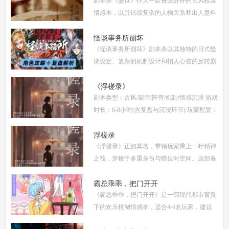
剧本杀《盛世》作为一款备受好评的古风权谋
机制
情感本，以其错综复杂的人物关系和出人意料
的反转剧情，吸引了大量玩家。本文将为你提
供全面的复盘解析，包括角色攻略、关键线索
怪谈事务所崩坏
《怪谈事务所崩坏》剧本杀以其独特的日式怪
解
谈设定、复杂的机制设计和扣人心弦的反转剧
情，迅速在剧本杀圈内引发热议。本指南将从
复盘、体验测评、新本攻略、类型时间和玩家
《浮槎录》
剧本类型：古风/架空/阵营/机制/情感沉浸 游戏
点
时长：6-8小时(含复盘与沉浸环节) 玩家配置：
6人(3男3女，部分店家支持反串，但建议按性
别选择以增强代入感) 适合玩家：适合喜爱深
浮槎录
《浮槎录》正如其名，带领玩家乘上一叶精神
度
之筏，穿梭于多重身份与错位时空间。这部备
受瞩目的剧本杀作品，以其独特的叙事结构、
精密的机制设计和深刻的人性探讨，在剧本杀
霸总乖乖，把门开开
《霸总乖乖，把门开开》是一部现代都市背景
圈
下的欢乐机制情感本，适合4-6名玩家，建议
游戏时长4-5小时。剧本巧妙融合了商业竞